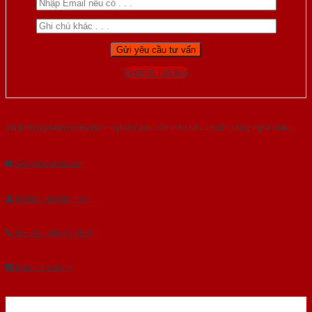
Gọi 0976.169.864
Với kinh nghiệm nhiêu năm nghiên cứu cửa theo tiêu chuẩn công nghệ Châu
Âu.Chúng tôi tự tin là nhà sản xuất & cung cấp hàng đầu tại Việt Nam!
Gửi yêu cầu tư vấn
Tải báo giá tổng hợp
Yêu cầu gọi lại (3 phút)
Dành cho đại lý