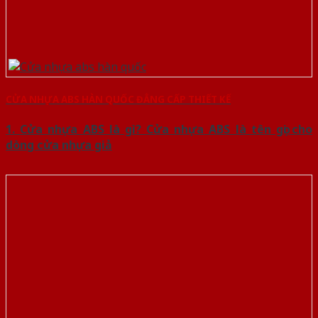
CỬA NHỰA ABS HÀN QUỐC ĐẲNG CẤP THIẾT KẾ
1. Cửa nhựa ABS là gì? Cửa nhựa ABS là tên gọi cho
dòng cửa nhựa giả