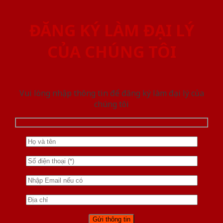
ĐĂNG KÝ LÀM ĐẠI LÝ
CỦA CHÚNG TÔI
Vui lòng nhập thông tin để đăng ký làm đại lý của
chúng tôi