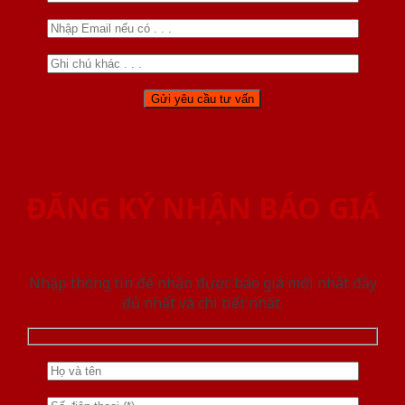
ĐĂNG KÝ NHẬN BÁO GIÁ
Nhập thông tin để nhận được báo giá mới nhât đầy
đủ nhất và chi tiết nhất.