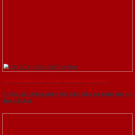
CỬA GỖ CHỐNG CHÁY CÓ AN TOÀN NHƯ BẠN NGHỈ?
1. Cửa gỗ chống cháy: Để đảm bảo an toàn cho cư
dân, các tòa