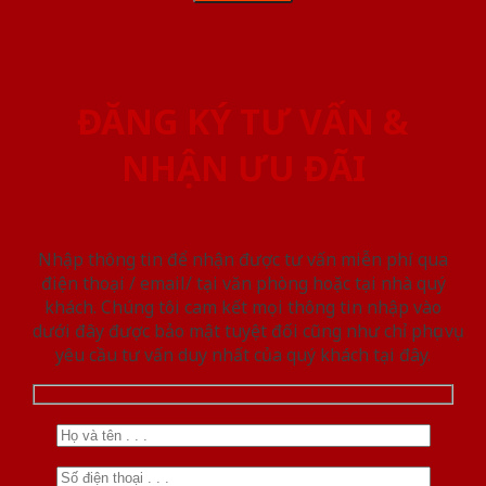
ĐĂNG KÝ TƯ VẤN &
NHẬN ƯU ĐÃI
Nhập thông tin để nhận được tư vấn miễn phí qua
điện thoại / email/ tại văn phòng hoặc tại nhà quý
khách. Chúng tôi cam kết mọi thông tin nhập vào
dưới đây được bảo mật tuyệt đối cũng như chỉ phục vụ
yêu cầu tư vấn duy nhất của quý khách tại đây.