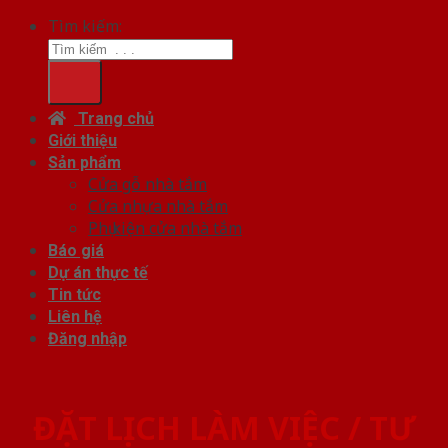
Tìm kiếm:
Trang chủ
Giới thiệu
Sản phẩm
Cửa gỗ nhà tắm
Cửa nhựa nhà tắm
Phụ kiện cửa nhà tắm
Báo giá
Dự án thực tế
Tin tức
Liên hệ
Đăng nhập
ĐẶT LỊCH LÀM VIỆC / TƯ