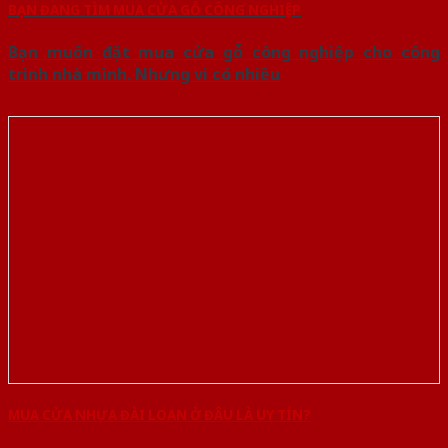
BẠN ĐANG TÌM MUA CỬA GỖ CÔNG NGHIỆP
Bạn muốn đặt mua cửa gỗ công nghiệp cho công
trình nhà mình. Nhưng vì có nhiều
MUA CỬA NHỰA ĐÀI LOAN Ở ĐÂU LÀ UY TÍN?