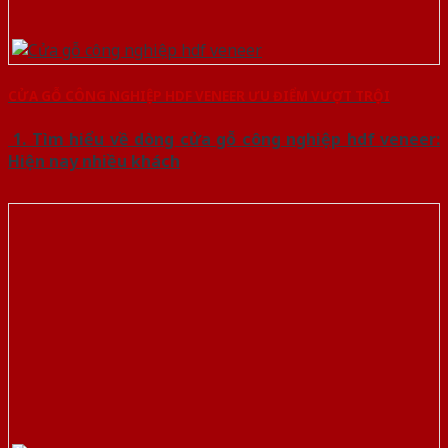
CỬA GỖ CÔNG NGHIỆP HDF VENEER ƯU ĐIỂM VƯỢT TRỘI
1. Tìm hiểu về dòng cửa gỗ công nghiệp hdf veneer:
Hiện nay nhiều khách