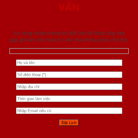
VẤN
Vui lòng nhập thông tin đặt lịch để được sắp xếp
gặp gỡ làm việc hoăc tư vấn mà không phải chờ đợi.