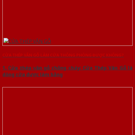
CỬA THÉP VÂN GỖ LÀM CỬA THÔNG PHÒNG ĐƯỢC KHÔNG?
1. Cửa thép vân gỗ chống cháy: Cửa Thép Vân Gỗ là
dòng cửa được làm bằng