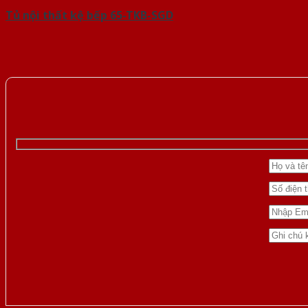
Tủ nội thất kệ bếp 65-TKB-SGD