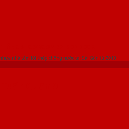
 THỐNG SHOWROOM SAIGONDOOR
nhựa nhà tắm lõi thép chống nước tại Sài Gòn từ 2010
 Tuấn Quận 9