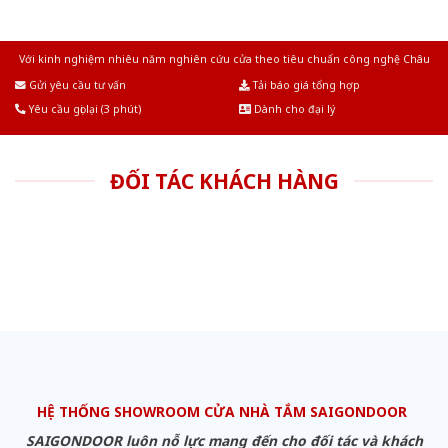
Với kinh nghiệm nhiêu năm nghiên cứu cửa theo tiêu chuẩn công nghệ Châu
Âu.Chúng tôi tự tin là nhà sản xuất & cung cấp hàng đầu tại Việt Nam!
Gửi yêu cầu tư vấn
Tải báo giá tổng hợp
Yêu cầu gọi lại (3 phút)
Dành cho đại lý
ĐỐI TÁC KHÁCH HÀNG
HỆ THỐNG SHOWROOM CỬA NHÀ TẮM SAIGONDOOR
SAIGONDOOR luôn nỗ lực mang đến cho đối tác và khách