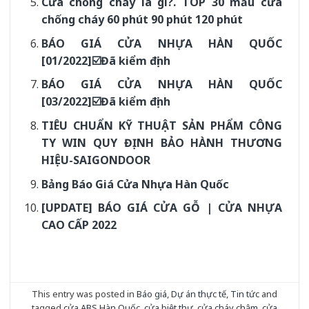
Cửa chống cháy là gì?. TOP 30 mẫu cửa
chống cháy 60 phút 90 phút 120 phút
BÁO GIÁ CỬA NHỰA HÀN QUỐC
[01/2022]☑️Đã kiểm định
BÁO GIÁ CỬA NHỰA HÀN QUỐC
[03/2022]☑️Đã kiểm định
TIÊU CHUẨN KỸ THUẬT SẢN PHẨM CÔNG
TY WIN QUY ĐỊNH BẢO HÀNH THƯƠNG
HIỆU-SAIGONDOOR
Bảng Báo Giá Cửa Nhựa Hàn Quốc
[UPDATE] BÁO GIÁ CỬA GỖ | CỬA NHỰA
CAO CẤP 2022
This entry was posted in
Báo giá
,
Dự án thực tế
,
Tin tức
and
tagged
cửa ABS Hàn Quốc
,
cửa biệt thự
,
cửa cháy chậm
,
cửa