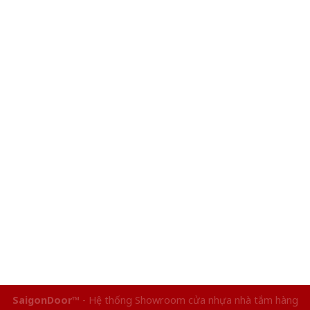
SaigonDoor™
- Hệ thống Showroom cửa nhựa nhà tắm hàng