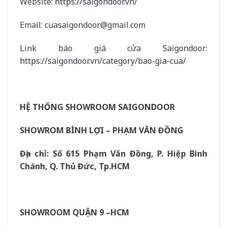
Website:
https://saigondoor.vn/
Email: cuasaigondoor@gmail.com
Link báo giá cửa Saigondoor:
https://saigondoor.vn/category/bao-gia-cua/
HỆ THỐNG SHOWROOM SAIGONDOOR
SHOWROM BÌNH LỢI – PHẠM VĂN ĐỒNG
Địa chỉ: Số 615 Phạm Văn Đồng, P. Hiệp Bình
Chánh, Q. Thủ Đức, Tp.HCM
SHOWROOM QUẬN 9 –HCM