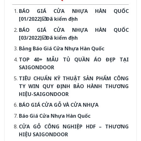
BÁO GIÁ CỬA NHỰA HÀN QUỐC
[01/2022]☑️Đã kiểm định
BÁO GIÁ CỬA NHỰA HÀN QUỐC
[03/2022]☑️Đã kiểm định
Bảng Báo Giá Cửa Nhựa Hàn Quốc
TOP 40+ MẪU TỦ QUẦN ÁO ĐẸP TẠI
SAIGONDOOR
TIÊU CHUẨN KỸ THUẬT SẢN PHẨM CÔNG
TY WIN QUY ĐỊNH BẢO HÀNH THƯƠNG
HIỆU-SAIGONDOOR
BÁO GIÁ CỬA GỖ VÀ CỬA NHỰA
Báo Giá Cửa Nhựa Hàn Quốc
CỬA GỖ CÔNG NGHIỆP HDF – THƯƠNG
HIỆU SAIGONDOOR