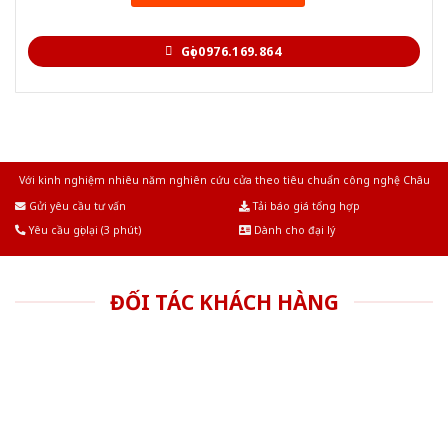
Gọi 0976.169.864
Với kinh nghiệm nhiêu năm nghiên cứu cửa theo tiêu chuẩn công nghệ Châu
Âu.Chúng tôi tự tin là nhà sản xuất & cung cấp hàng đầu tại Việt Nam!
Gửi yêu cầu tư vấn
Tải báo giá tổng hợp
Yêu cầu gọi lại (3 phút)
Dành cho đại lý
ĐỐI TÁC KHÁCH HÀNG