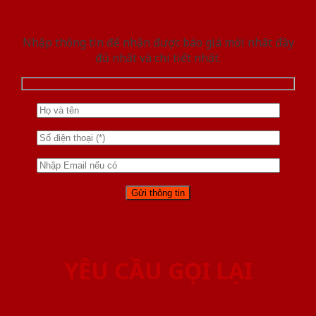
Nhập thông tin để nhận được báo giá mới nhât đầy
đủ nhất và chi tiết nhất.
YÊU CẦU GỌI LẠI