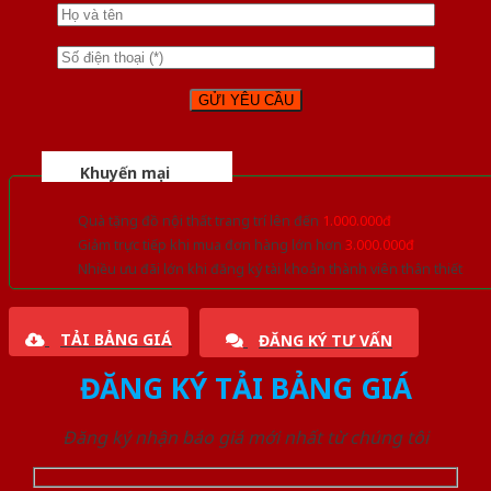
Khuyến mại
Quà tặng đồ nội thất trang trí lên đến
1.000.000đ
Giảm trực tiếp khi mua đơn hàng lớn hơn
3.000.000đ
Nhiều ưu đãi lớn khi đăng ký tài khoản thành viên thân thiết
TẢI BẢNG GIÁ
ĐĂNG KÝ TƯ VẤN
ĐĂNG KÝ TẢI BẢNG GIÁ
Đăng ký nhận báo giá mới nhất từ chúng tôi