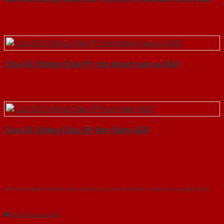
Cửa Gỗ Chống Cháy P1 cho khach san-a-SGD
Cửa Gỗ Chống Cháy 2P Sơn Xám-SGD
Với kinh nghiệm nhiêu năm nghiên cứu cửa theo tiêu chuẩn công nghệ Châu
Âu.Chúng tôi tự tin là nhà sản xuất & cung cấp hàng đầu tại Việt Nam!
Gửi yêu cầu tư vấn