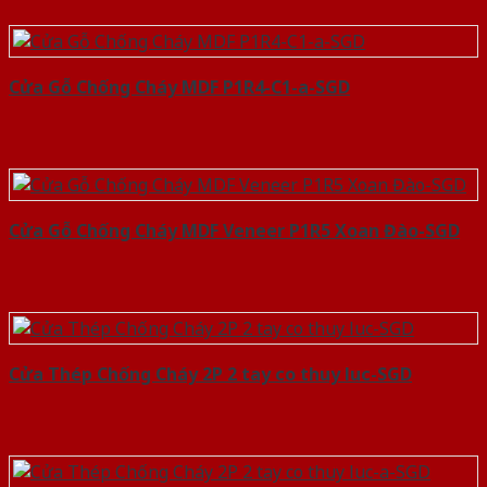
Cửa Gỗ Chống Cháy MDF P1R4-C1-a-SGD
Cửa Gỗ Chống Cháy MDF Veneer P1R5 Xoan Đào-SGD
Cửa Thép Chống Cháy 2P 2 tay co thuy luc-SGD