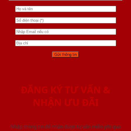
ĐĂNG KÝ TƯ VẤN &
NHẬN ƯU ĐÃI
Nhập thông tin để nhận được tư vấn miễn phí qua