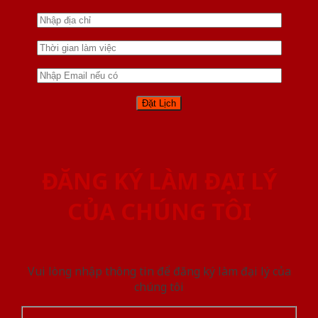
ĐĂNG KÝ LÀM ĐẠI LÝ
CỦA CHÚNG TÔI
Vui lòng nhập thông tin để đăng ký làm đại lý của
chúng tôi