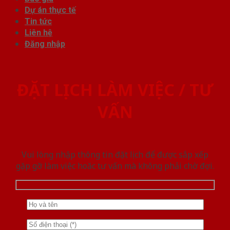
Dự án thực tế
Tin tức
Liên hệ
Đăng nhập
ĐẶT LỊCH LÀM VIỆC / TƯ
VẤN
Vui lòng nhập thông tin đặt lịch để được sắp xếp
gặp gỡ làm việc hoăc tư vấn mà không phải chờ đợi.