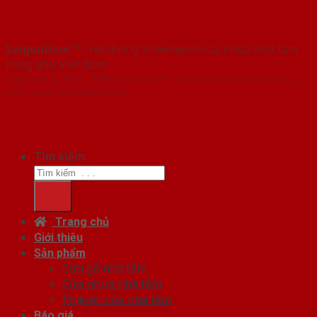
SaigonDoor™
- Hệ thống Showroom cửa nhựa nhà tắm
hàng đầu Việt Nam
Copyright ⓒ 2016 – 2026 SaigonDoor™ - www.cuanhuanhatam.com |
Đơn vị chủ quản SaigonDoor
Tìm kiếm:
Trang chủ
Giới thiệu
Sản phẩm
Cửa gỗ nhà tắm
Cửa nhựa nhà tắm
Phụ kiện cửa nhà tắm
Báo giá