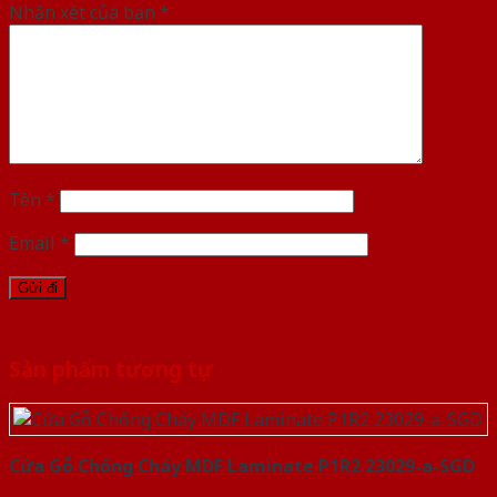
Nhận xét của bạn
*
Tên
*
Email
*
Sản phẩm tương tự
Cửa Gỗ Chống Cháy MDF Laminate P1R2 23029-a-SGD