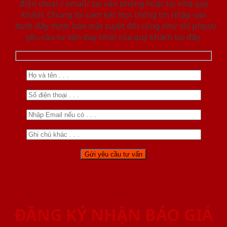
điện thoại / email/ tại văn phòng hoặc tại nhà quý
khách. Chúng tôi cam kết mọi thông tin nhập vào
dưới đây được bảo mật tuyệt đối cũng như chỉ phục vụ
yêu cầu tư vấn duy nhất của quý khách tại đây.
ĐĂNG KÝ NHẬN BÁO GIÁ