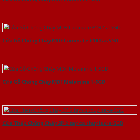
Cửa Gỗ Chống Cháy MDF Laminate P1R2-a-SGD
Cửa Gỗ Chống Cháy MDF Melamine 1-SGD
Cửa Thép Chống Cháy 2P 2 tay co thuy luc-a-SGD