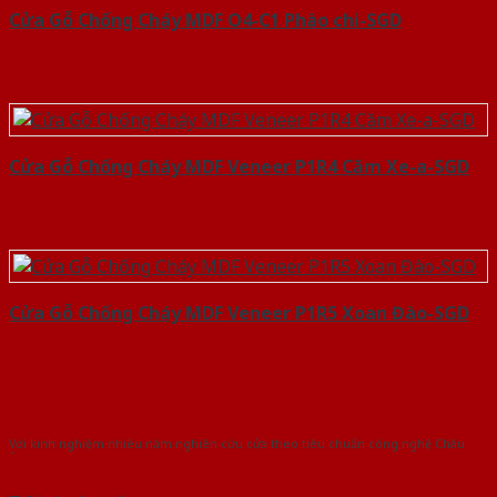
Cửa Gỗ Chống Cháy MDF O4-C1 Phào chi-SGD
Cửa Gỗ Chống Cháy MDF Veneer P1R4 Căm Xe-a-SGD
Cửa Gỗ Chống Cháy MDF Veneer P1R5 Xoan Đào-SGD
Với kinh nghiệm nhiêu năm nghiên cứu cửa theo tiêu chuẩn công nghệ Châu
Âu.Chúng tôi tự tin là nhà sản xuất & cung cấp hàng đầu tại Việt Nam!