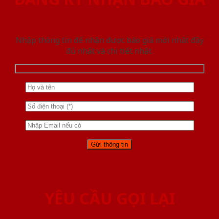
Nhập thông tin để nhận được báo giá mới nhât đầy
đủ nhất và chi tiết nhất.
YÊU CẦU GỌI LẠI