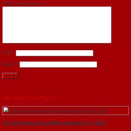
Nhận xét của bạn
*
Tên
*
Email
*
Sản phẩm tương tự
Cửa Gỗ Chống Cháy MDF Laminate P1-a-SGD