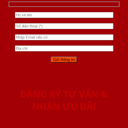
ĐĂNG KÝ TƯ VẤN &
NHẬN ƯU ĐÃI