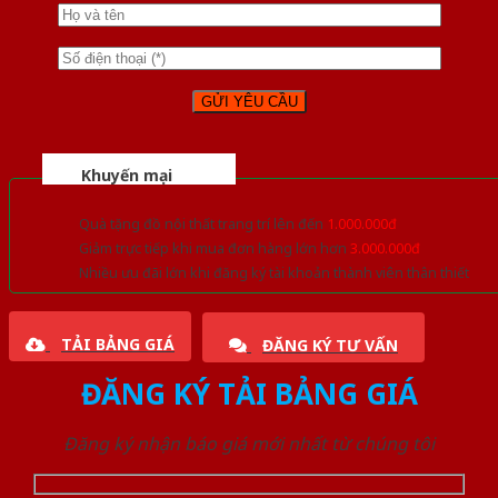
Khuyến mại
Quà tặng đồ nội thất trang trí lên đến
1.000.000đ
Giảm trực tiếp khi mua đơn hàng lớn hơn
3.000.000đ
Nhiều ưu đãi lớn khi đăng ký tài khoản thành viên thân thiết
TẢI BẢNG GIÁ
ĐĂNG KÝ TƯ VẤN
ĐĂNG KÝ TẢI BẢNG GIÁ
Đăng ký nhận báo giá mới nhất từ chúng tôi