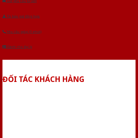
Gửi yêu cầu tư vấn
Tải báo giá tổng hợp
Yêu cầu gọi lại (3 phút)
Dành cho đại lý
ĐỐI TÁC KHÁCH HÀNG