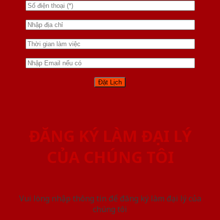
ĐĂNG KÝ LÀM ĐẠI LÝ
CỦA CHÚNG TÔI
Vui lòng nhập thông tin để đăng ký làm đại lý của
chúng tôi