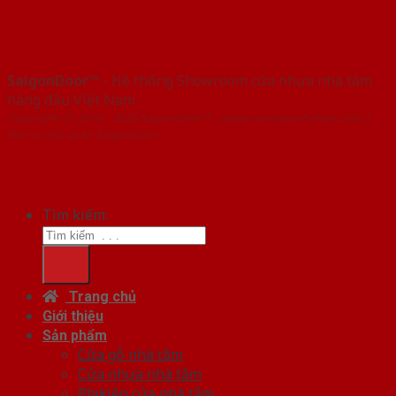
SaigonDoor™
- Hệ thống Showroom cửa nhựa nhà tắm
hàng đầu Việt Nam
Copyright ⓒ 2016 – 2026 SaigonDoor™ - www.cuanhuanhatam.com |
Đơn vị chủ quản SaigonDoor
Tìm kiếm:
Trang chủ
Giới thiệu
Sản phẩm
Cửa gỗ nhà tắm
Cửa nhựa nhà tắm
Phụ kiện cửa nhà tắm