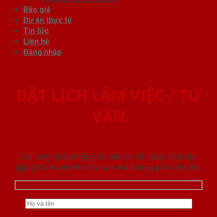
Báo giá
Dự án thực tế
Tin tức
Liên hệ
Đăng nhập
ĐẶT LỊCH LÀM VIỆC / TƯ
VẤN
Vui lòng nhập thông tin đặt lịch để được sắp xếp
gặp gỡ làm việc hoăc tư vấn mà không phải chờ đợi.