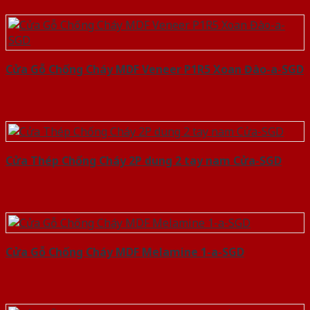
Cửa Gỗ Chống Cháy MDF Veneer P1R5 Xoan Đào-a-SGD
Cửa Thép Chống Cháy 2P dung 2 tay nam Cửa-SGD
Cửa Gỗ Chống Cháy MDF Melamine 1-a-SGD