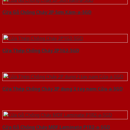
Cửa Gỗ Chống Cháy 2P Sơn Xám-a-SGD
Cửa Thép Chống Cháy 2P1G2-SGD
Cửa Thép Chống Cháy 2P dung 2 tay nam Cửa-a-SGD
Cửa Gỗ Chống Cháy MDF Laminate P1R2-a-SGD