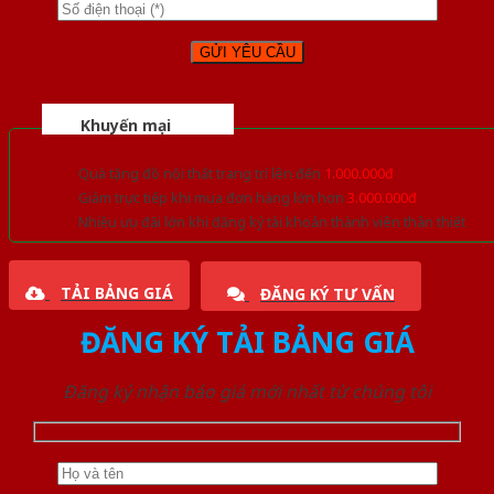
Khuyến mại
Quà tặng đồ nội thất trang trí lên đến
1.000.000đ
Giảm trực tiếp khi mua đơn hàng lớn hơn
3.000.000đ
Nhiều ưu đãi lớn khi đăng ký tài khoản thành viên thân thiết
TẢI BẢNG GIÁ
ĐĂNG KÝ TƯ VẤN
ĐĂNG KÝ TẢI BẢNG GIÁ
Đăng ký nhận báo giá mới nhất từ chúng tôi