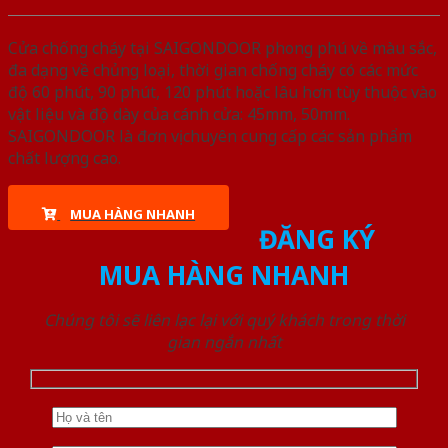
Cửa chống cháy tại SAIGONDOOR phong phú về màu sắc,
đa dạng về chủng loại, thời gian chống cháy có các mức
độ 60 phút, 90 phút, 120 phút hoặc lâu hơn tùy thuộc vào
vật liệu và độ dày của cánh cửa: 45mm, 50mm.
SAIGONDOOR là đơn vị chuyên cung cấp các sản phẩm
chất lượng cao.
MUA HÀNG NHANH
ĐĂNG KÝ
MUA HÀNG NHANH
Chúng tôi sẽ liên lạc lại với quý khách trong thời
gian ngắn nhất