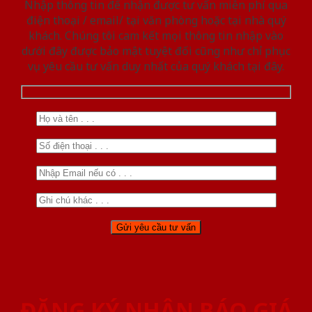
Nhập thông tin để nhận được tư vấn miễn phí qua
điện thoại / email/ tại văn phòng hoặc tại nhà quý
khách. Chúng tôi cam kết mọi thông tin nhập vào
dưới đây được bảo mật tuyệt đối cũng như chỉ phục
vụ yêu cầu tư vấn duy nhất của quý khách tại đây.
ĐĂNG KÝ NHẬN BÁO GIÁ