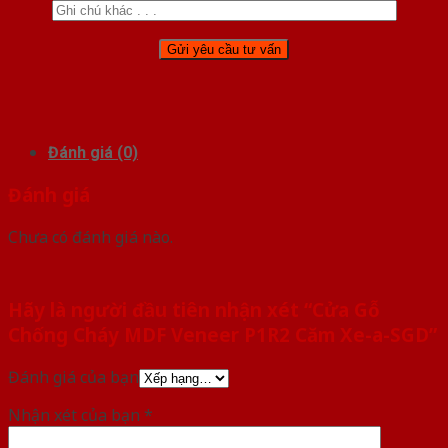
Đánh giá (0)
Đánh giá
Chưa có đánh giá nào.
Hãy là người đầu tiên nhận xét “Cửa Gỗ
Chống Cháy MDF Veneer P1R2 Căm Xe-a-SGD”
Đánh giá của bạn
Nhận xét của bạn
*