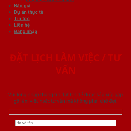
Báo giá
Dự án thực tế
Tin tức
Liên hệ
Đăng nhập
ĐẶT LỊCH LÀM VIỆC / TƯ
VẤN
Vui lòng nhập thông tin đặt lịch để được sắp xếp gặp
gỡ làm việc hoăc tư vấn mà không phải chờ đợi.