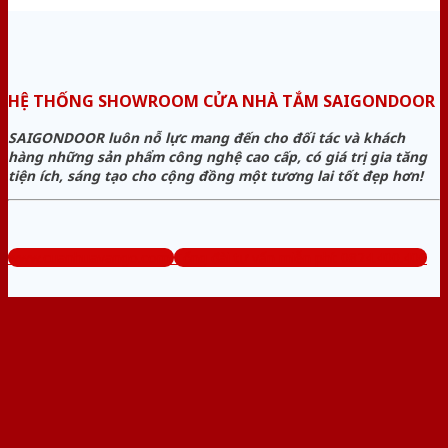
HỆ THỐNG SHOWROOM CỬA NHÀ TẮM SAIGONDOOR
SAIGONDOOR luôn nỗ lực mang đến cho đối tác và khách
hàng những sản phẩm công nghệ cao cấp, có giá trị gia tăng
tiện ích, sáng tạo cho cộng đồng một tương lai tốt đẹp hơn!
www.cuanhuavango.com
Tổng đài tư vấn miễn phí: 0824.400.400