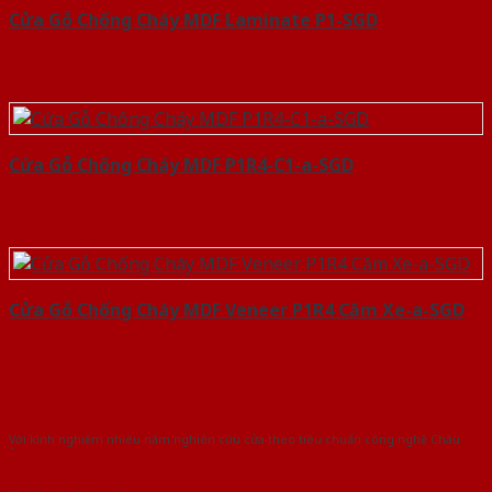
Cửa Gỗ Chống Cháy MDF Laminate P1-SGD
Cửa Gỗ Chống Cháy MDF P1R4-C1-a-SGD
Cửa Gỗ Chống Cháy MDF Veneer P1R4 Căm Xe-a-SGD
Với kinh nghiệm nhiêu năm nghiên cứu cửa theo tiêu chuẩn công nghệ Châu
Âu.Chúng tôi tự tin là nhà sản xuất & cung cấp hàng đầu tại Việt Nam!