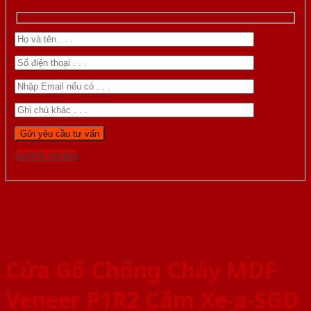
Gọi 0976.169.864
Cửa Gỗ Chống Cháy MDF
Veneer P1R2 Căm Xe-a-SGD