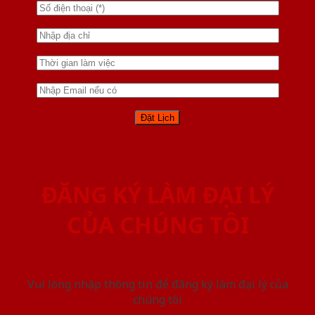
ĐĂNG KÝ LÀM ĐẠI LÝ
CỦA CHÚNG TÔI
Vui lòng nhập thông tin để đăng ký làm đại lý của
chúng tôi