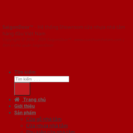
SaigonDoor™
- Hệ thống Showroom cửa nhựa nhà tắm
hàng đầu Việt Nam
Copyright ⓒ 2016 – 2026 SaigonDoor™ - www.cuanhuanhatam.com |
Đơn vị chủ quản SaigonDoor
Tìm kiếm:
Trang chủ
Giới thiệu
Sản phẩm
Cửa gỗ nhà tắm
Cửa nhựa nhà tắm
Phụ kiện cửa nhà tắm