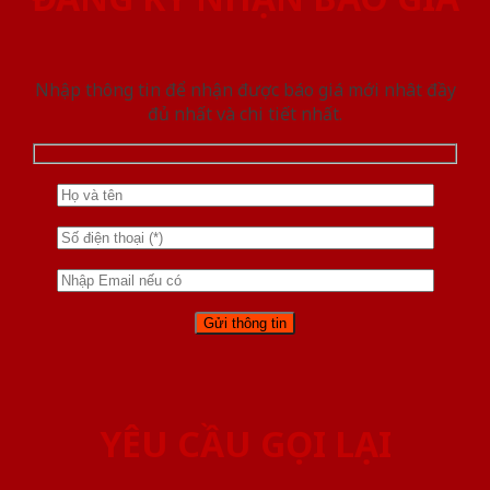
Nhập thông tin để nhận được báo giá mới nhât đầy
đủ nhất và chi tiết nhất.
YÊU CẦU GỌI LẠI