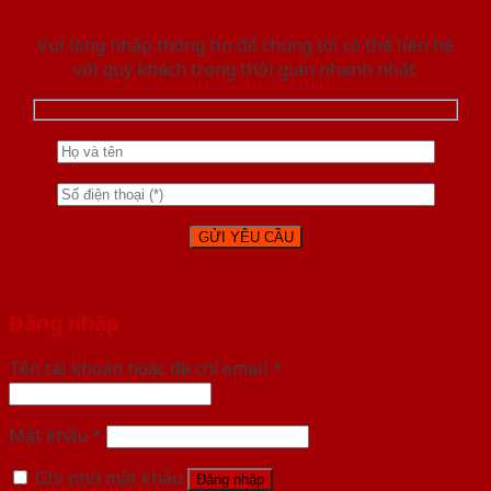
Vui lòng nhập thông tin để chúng tôi có thể liên hệ
với quý khách trong thời gian nhanh nhất.
Đăng nhập
Tên tài khoản hoặc địa chỉ email
*
Mật khẩu
*
Ghi nhớ mật khẩu
Đăng nhập