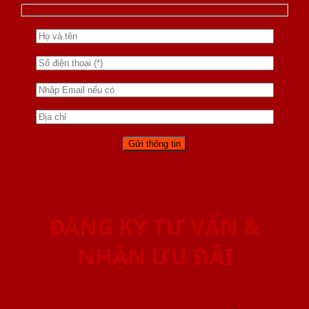
ĐĂNG KÝ TƯ VẤN &
NHẬN ƯU ĐÃI