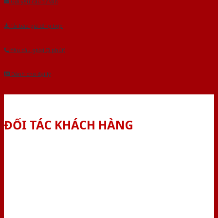
Gửi yêu cầu tư vấn
Tải báo giá tổng hợp
Yêu cầu gọi lại (3 phút)
Dành cho đại lý
ĐỐI TÁC KHÁCH HÀNG