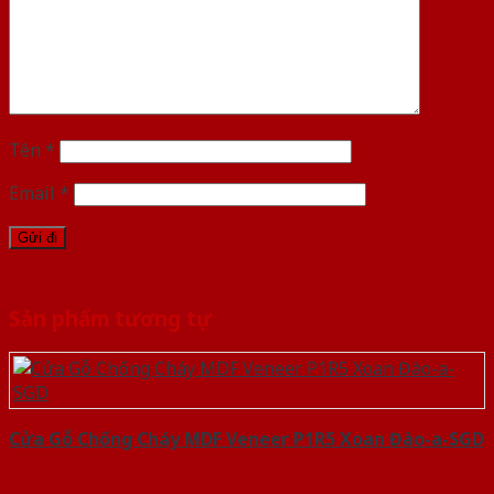
Tên
*
Email
*
Sản phẩm tương tự
Cửa Gỗ Chống Cháy MDF Veneer P1R5 Xoan Đào-a-SGD