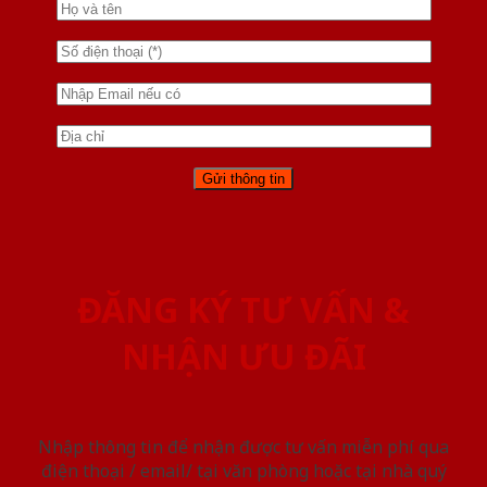
ĐĂNG KÝ TƯ VẤN &
NHẬN ƯU ĐÃI
Nhập thông tin để nhận được tư vấn miễn phí qua
điện thoại / email/ tại văn phòng hoặc tại nhà quý