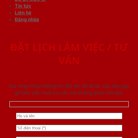
Tin tức
Liên hệ
Đăng nhập
ĐẶT LỊCH LÀM VIỆC / TƯ
VẤN
Vui lòng nhập thông tin đặt lịch để được sắp xếp gặp
gỡ làm việc hoăc tư vấn mà không phải chờ đợi.