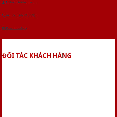
Tải báo giá tổng hợp
Yêu cầu gọi lại (3 phút)
Dành cho đại lý
ĐỐI TÁC KHÁCH HÀNG