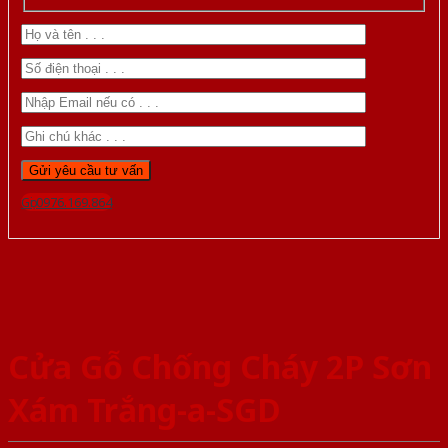
Gọi 0976.169.864
Cửa Gỗ Chống Cháy 2P Sơn
Xám Trắng-a-SGD