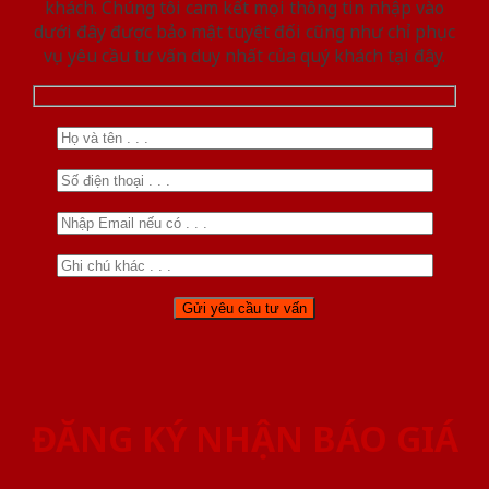
khách. Chúng tôi cam kết mọi thông tin nhập vào
dưới đây được bảo mật tuyệt đối cũng như chỉ phục
vụ yêu cầu tư vấn duy nhất của quý khách tại đây.
ĐĂNG KÝ NHẬN BÁO GIÁ