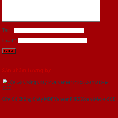
Tên
*
Email
*
Sản phẩm tương tự
Cửa Gỗ Chống Cháy MDF Veneer P1R5 Xoan Đào-a-SGD