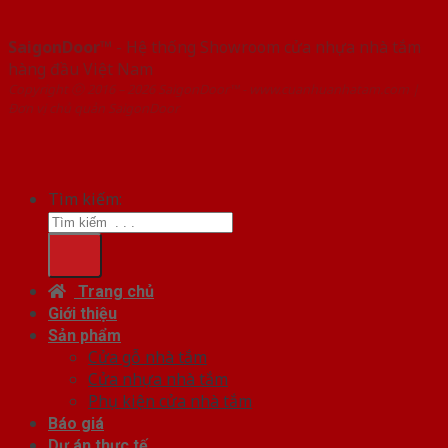
SaigonDoor™
- Hệ thống Showroom cửa nhựa nhà tắm
hàng đầu Việt Nam
Copyright ⓒ 2016 – 2026 SaigonDoor™ - www.cuanhuanhatam.com |
Đơn vị chủ quản SaigonDoor
Tìm kiếm:
Trang chủ
Giới thiệu
Sản phẩm
Cửa gỗ nhà tắm
Cửa nhựa nhà tắm
Phụ kiện cửa nhà tắm
Báo giá
Dự án thực tế