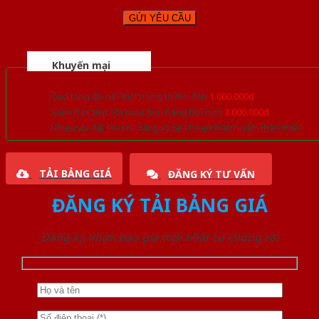
Khuyến mại
Quà tặng đồ nội thất trang trí lên đến
1.000.000đ
Giảm trực tiếp khi mua đơn hàng lớn hơn
3.000.000đ
Nhiều ưu đãi lớn khi đăng ký tài khoản thành viên thân thiết
TẢI BẢNG GIÁ
ĐĂNG KÝ TƯ VẤN
ĐĂNG KÝ TẢI BẢNG GIÁ
Đăng ký nhận báo giá mới nhất từ chúng tôi