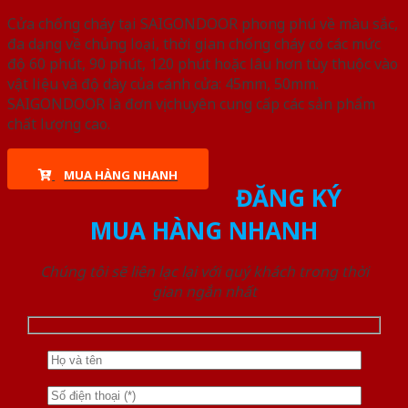
Cửa chống cháy tại SAIGONDOOR phong phú về màu sắc,
đa dạng về chủng loại, thời gian chống cháy có các mức
độ 60 phút, 90 phút, 120 phút hoặc lâu hơn tùy thuộc vào
vật liệu và độ dày của cánh cửa: 45mm, 50mm.
SAIGONDOOR là đơn vị chuyên cung cấp các sản phẩm
chất lượng cao.
MUA HÀNG NHANH
ĐĂNG KÝ
MUA HÀNG NHANH
Chúng tôi sẽ liên lạc lại với quý khách trong thời
gian ngắn nhất