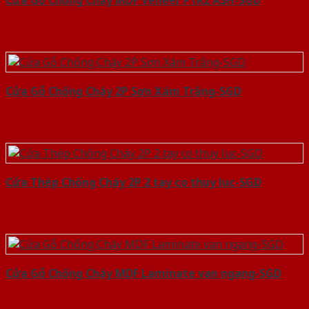
Cửa Gỗ Chống Cháy MDF Veneer P1R2 ASH-SGD
Cửa Gỗ Chống Cháy 2P Sơn Xám Trắng-SGD
Cửa Thép Chống Cháy 2P 2 tay co thuy luc-SGD
Cửa Gỗ Chống Cháy MDF Laminate van ngang-SGD