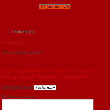
Đánh giá (0)
Đánh giá
Chưa có đánh giá nào.
Hãy là người đầu tiên nhận xét “Cửa Gỗ
Chống Cháy 2P Sơn Xám Trắng-a-SGD”
Đánh giá của bạn
Nhận xét của bạn
*