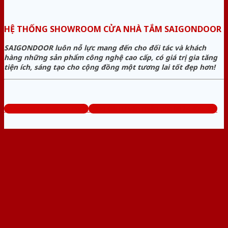
HỆ THỐNG SHOWROOM CỬA NHÀ TẮM SAIGONDOOR
SAIGONDOOR luôn nỗ lực mang đến cho đối tác và khách
hàng những sản phẩm công nghệ cao cấp, có giá trị gia tăng
tiện ích, sáng tạo cho cộng đồng một tương lai tốt đẹp hơn!
www.cuanhuavango.com
Tổng đài tư vấn miễn phí: 0824.400.400