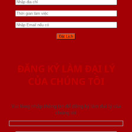
ĐĂNG KÝ LÀM ĐẠI LÝ
CỦA CHÚNG TÔI
Vui lòng nhập thông tin để đăng ký làm đại lý của
chúng tôi