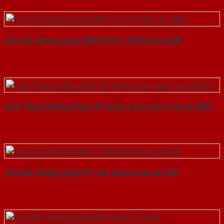
Cửa Gỗ Chống Cháy MDF O4-C1 Phào chi-SGD
Cửa Thép Chống Cháy 2P dung 2 tay nam Cửa-a-SGD
Cửa Gỗ Chống Cháy P1 cho khach san-a-SGD