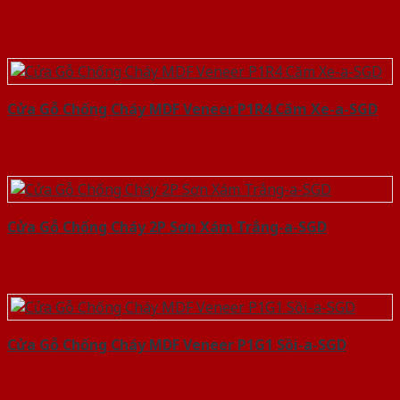
Cửa Gỗ Chống Cháy MDF Veneer P1R4 Căm Xe-a-SGD
Cửa Gỗ Chống Cháy 2P Sơn Xám Trắng-a-SGD
Cửa Gỗ Chống Cháy MDF Veneer P1G1 Sồi-a-SGD