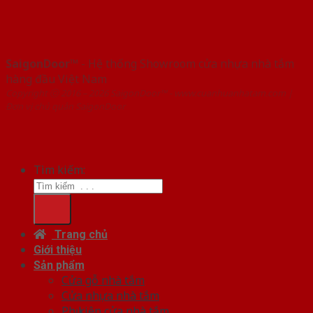
SaigonDoor™
- Hệ thống Showroom cửa nhựa nhà tắm
hàng đầu Việt Nam
Copyright ⓒ 2016 – 2026 SaigonDoor™ - www.cuanhuanhatam.com |
Đơn vị chủ quản SaigonDoor
Tìm kiếm:
Trang chủ
Giới thiệu
Sản phẩm
Cửa gỗ nhà tắm
Cửa nhựa nhà tắm
Phụ kiện cửa nhà tắm