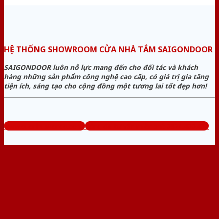
HỆ THỐNG SHOWROOM CỬA NHÀ TẮM SAIGONDOOR
SAIGONDOOR luôn nỗ lực mang đến cho đối tác và khách
hàng những sản phẩm công nghệ cao cấp, có giá trị gia tăng
tiện ích, sáng tạo cho cộng đồng một tương lai tốt đẹp hơn!
www.cuanhuavango.com
Tổng đài tư vấn miễn phí: 0824.400.400