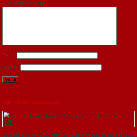
Nhận xét của bạn
*
Tên
*
Email
*
Sản phẩm tương tự
Cửa Gỗ Chống Cháy MDF Veneer P1R2 Xoan Đào-a-SGD