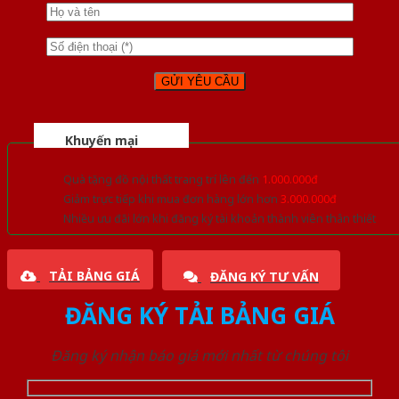
Khuyến mại
Quà tặng đồ nội thất trang trí lên đến
1.000.000đ
Giảm trực tiếp khi mua đơn hàng lớn hơn
3.000.000đ
Nhiều ưu đãi lớn khi đăng ký tài khoản thành viên thân thiết
TẢI BẢNG GIÁ
ĐĂNG KÝ TƯ VẤN
ĐĂNG KÝ TẢI BẢNG GIÁ
Đăng ký nhận báo giá mới nhất từ chúng tôi