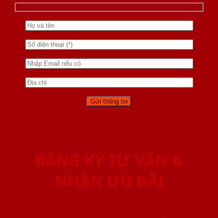
ĐĂNG KÝ TƯ VẤN &
NHẬN ƯU ĐÃI