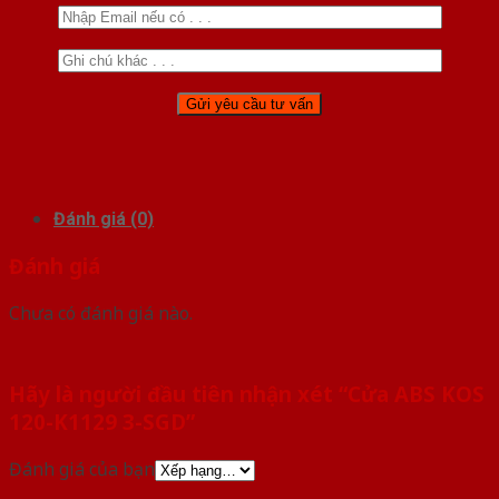
Đánh giá (0)
Đánh giá
Chưa có đánh giá nào.
Hãy là người đầu tiên nhận xét “Cửa ABS KOS
120-K1129 3-SGD”
Đánh giá của bạn