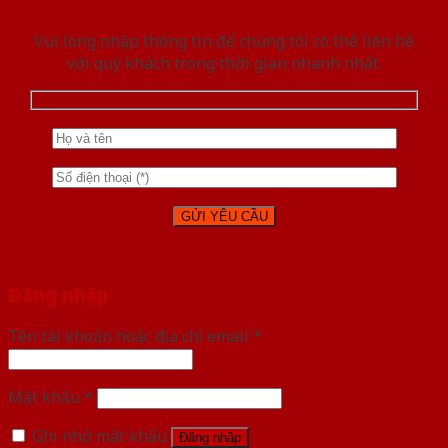
Vui lòng nhập thông tin để chúng tôi có thể liên hệ
với quý khách trong thời gian nhanh nhất.
Đăng nhập
Tên tài khoản hoặc địa chỉ email
*
Mật khẩu
*
Ghi nhớ mật khẩu
Đăng nhập