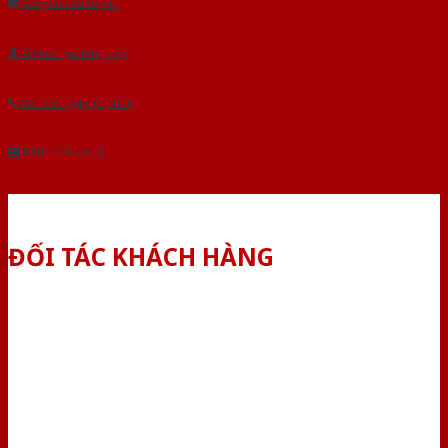
Gửi yêu cầu tư vấn
Tải báo giá tổng hợp
Yêu cầu gọi lại (3 phút)
Dành cho đại lý
ĐỐI TÁC KHÁCH HÀNG