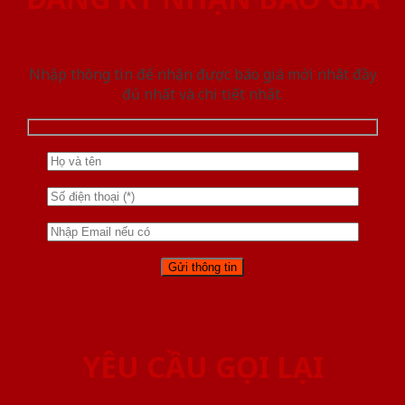
Nhập thông tin để nhận được báo giá mới nhât đầy
đủ nhất và chi tiết nhất.
YÊU CẦU GỌI LẠI