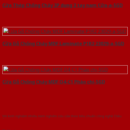
Cửa Thép Chống Cháy 2P dung 2 tay nam Cửa-a-SGD
Cửa Gỗ Chống Cháy MDF Laminate P1R2 23029-a-SGD
Cửa Gỗ Chống Cháy MDF O4-C1 Phào chi-SGD
Với kinh nghiệm nhiêu năm nghiên cứu cửa theo tiêu chuẩn công nghệ Châu
Âu.Chúng tôi tự tin là nhà sản xuất & cung cấp hàng đầu tại Việt Nam!