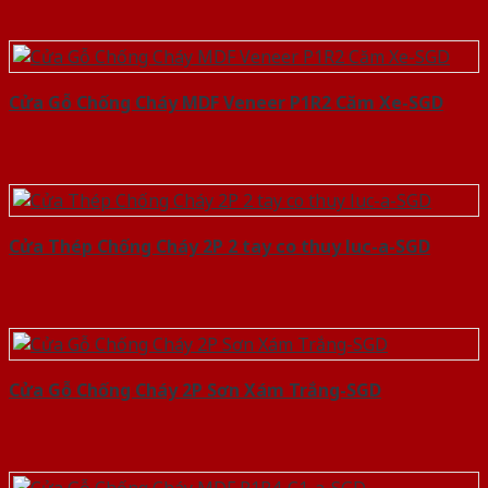
Cửa Gỗ Chống Cháy MDF Veneer P1R2 Căm Xe-SGD
Cửa Thép Chống Cháy 2P 2 tay co thuy luc-a-SGD
Cửa Gỗ Chống Cháy 2P Sơn Xám Trắng-SGD