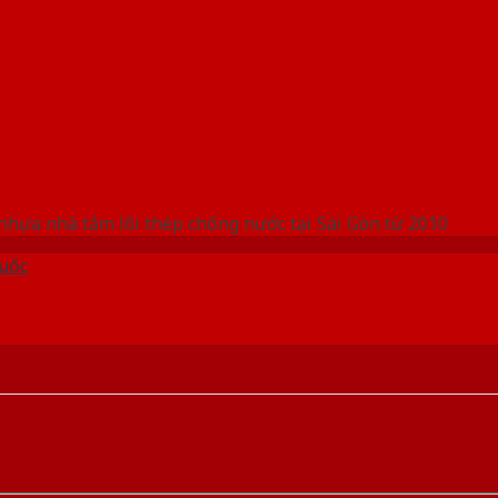
 THỐNG SHOWROOM SAIGONDOOR
nhựa nhà tắm lõi thép chống nước tại Sài Gòn từ 2010
uốc