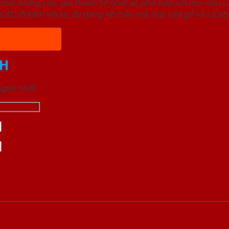
ất lượng cao, giá thành rẻ nhất và phù hợp với mọi nhu cầ
 đi kèm với sự đa dạng về mẫu mã, loại cửa gỗ và cả phâ
H
 ngắn nhất