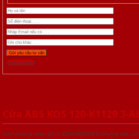
Gọi 0976.169.864
Cửa ABS KOS 120-K1129 3-A
Cửa nhựa và nhựa gỗ tại SAIGONDOOR là thương hiệu s