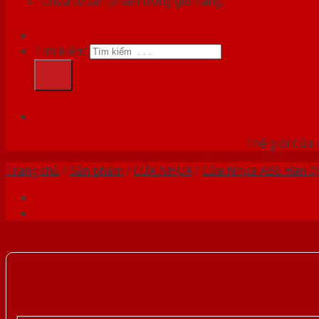
Chưa có sản phẩm trong giỏ hàng.
Tìm kiếm:
HỆ
Thế giới Cửa 
Trang chủ
/
Sản phẩm
/
CỬA NHỰA
/
Cửa Nhựa ABS Hàn Q