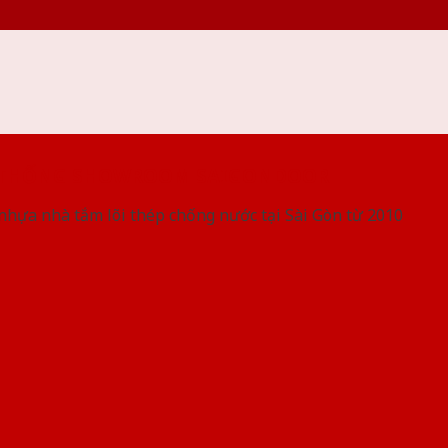
 THỐNG SHOWROOM SAIGONDOOR
nhựa nhà tắm lõi thép chống nước tại Sài Gòn từ 2010