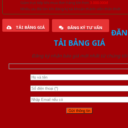
Giảm trực tiếp khi mua đơn hàng lớn hơn
3.000.000đ
Nhiều ưu đãi lớn khi đăng ký tài khoản thành viên thân thiết
TẢI BẢNG GIÁ
ĐĂNG KÝ TƯ VẤN
ĐĂN
TẢI BẢNG GIÁ
Đăng ký nhận báo giá mới nhất từ chúng tôi