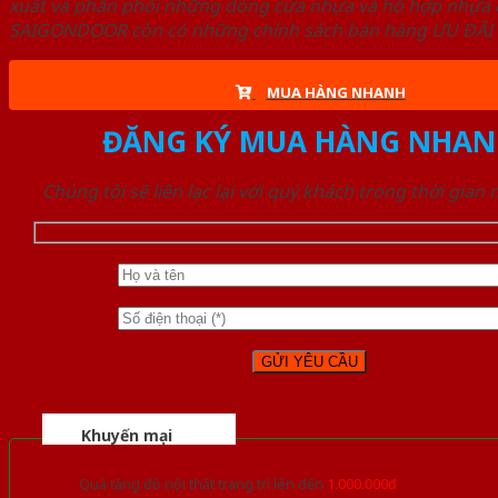
xuất và phân phối những dòng cửa nhựa và hỗ hợp nhựa ch
SAIGONDOOR còn có những chính sách bán hàng ƯU ĐÃI CAO
MUA HÀNG NHANH
ĐĂNG KÝ MUA HÀNG NHAN
Chúng tôi sẽ liên lạc lại với quý khách trong thời gian
Khuyến mại
Quà tặng đồ nội thất trang trí lên đến
1.000.000đ