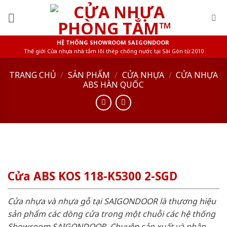
Skip
to
content
HỆ THỐNG SHOWROOM SAIGONDOOR
Thế giới Cửa nhựa nhà tắm lõi thép chống nước tại Sài Gòn từ 2010
TRANG CHỦ
/
SẢN PHẨM
/
CỬA NHỰA
/
CỬA NHỰA
ABS HÀN QUỐC
Cửa ABS KOS 118-K5300 2-SGD
Cửa nhựa và nhựa gỗ tại SAIGONDOOR là thương hiệu
sản phẩm các dòng cửa trong một chuỗi các hệ thống
Showroom SAIGONDOOR. Chuyên sản xuất và phân