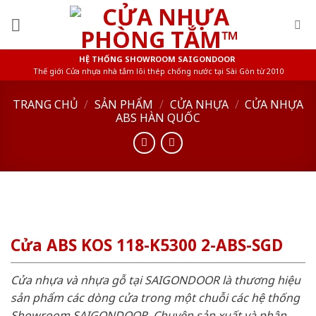
Skip
to
content
HỆ THỐNG SHOWROOM SAIGONDOOR
Thế giới Cửa nhựa nhà tắm lõi thép chống nước tại Sài Gòn từ 2010
TRANG CHỦ
/
SẢN PHẨM
/
CỬA NHỰA
/
CỬA NHỰA
ABS HÀN QUỐC
Cửa ABS KOS 118-K5300 2-ABS-SGD
Cửa nhựa và nhựa gỗ tại SAIGONDOOR là thương hiệu
sản phẩm các dòng cửa trong một chuỗi các hệ thống
Showroom SAIGONDOOR. Chuyên sản xuất và phân