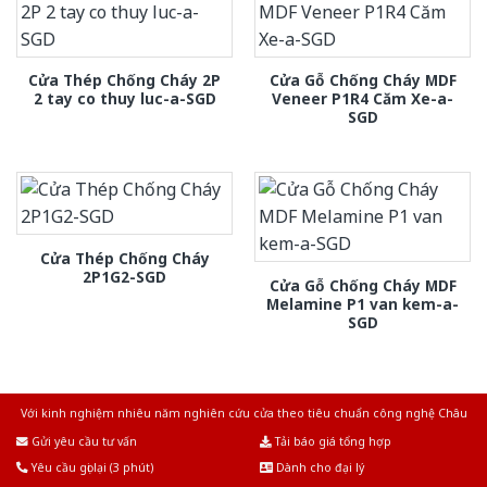
Cửa Thép Chống Cháy 2P
Cửa Gỗ Chống Cháy MDF
2 tay co thuy luc-a-SGD
Veneer P1R4 Căm Xe-a-
SGD
Cửa Thép Chống Cháy
2P1G2-SGD
Cửa Gỗ Chống Cháy MDF
Melamine P1 van kem-a-
SGD
Với kinh nghiệm nhiêu năm nghiên cứu cửa theo tiêu chuẩn công nghệ Châu
Âu.Chúng tôi tự tin là nhà sản xuất & cung cấp hàng đầu tại Việt Nam!
Gửi yêu cầu tư vấn
Tải báo giá tổng hợp
Yêu cầu gọi lại (3 phút)
Dành cho đại lý