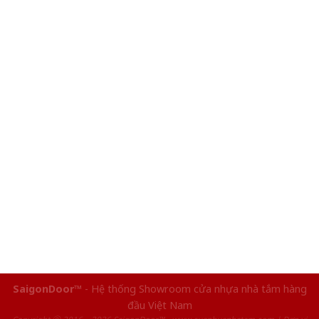
SaigonDoor™
- Hệ thống Showroom cửa nhựa nhà tắm hàng
đầu Việt Nam