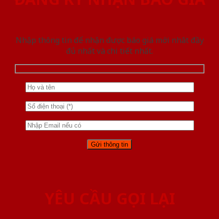
Nhập thông tin để nhận được báo giá mới nhât đầy
đủ nhất và chi tiết nhất.
YÊU CẦU GỌI LẠI