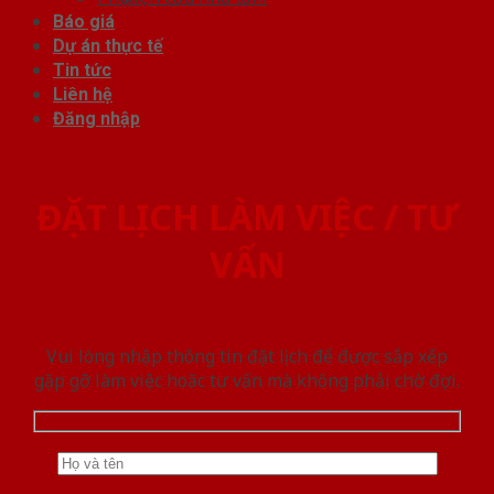
Báo giá
Dự án thực tế
Tin tức
Liên hệ
Đăng nhập
ĐẶT LỊCH LÀM VIỆC / TƯ
VẤN
Vui lòng nhập thông tin đặt lịch để được sắp xếp
gặp gỡ làm việc hoăc tư vấn mà không phải chờ đợi.