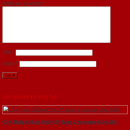
Nhận xét của bạn
*
Tên
*
Email
*
Sản phẩm tương tự
Cửa Thép Chống Cháy 2P dung 2 tay nam Cửa-SGD