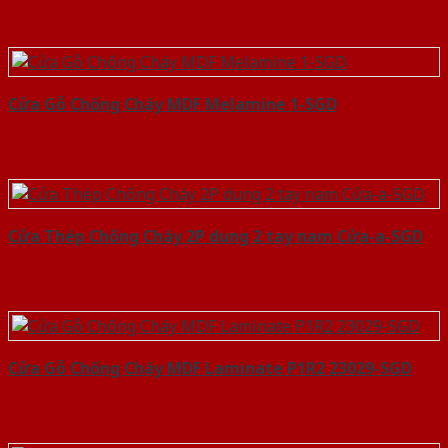
Cửa Gỗ Chống Cháy MDF Melamine 1-SGD
Cửa Thép Chống Cháy 2P dung 2 tay nam Cửa-a-SGD
Cửa Gỗ Chống Cháy MDF Laminate P1R2 23029-SGD