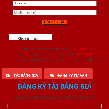
Khuyến mại
Quà tặng đồ nội thất trang trí lên đến
1.000.000đ
Giảm trực tiếp khi mua đơn hàng lớn hơn
3.000.000đ
Nhiều ưu đãi lớn khi đăng ký tài khoản thành viên thân thiết
TẢI BẢNG GIÁ
ĐĂNG KÝ TƯ VẤN
ĐĂNG KÝ TẢI BẢNG GIÁ
Đăng ký nhận báo giá mới nhất từ chúng tôi