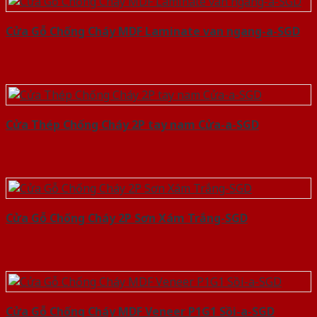
Cửa Gỗ Chống Cháy MDF Laminate van ngang-a-SGD
Cửa Thép Chống Cháy 2P tay nam Cửa-a-SGD
Cửa Gỗ Chống Cháy 2P Sơn Xám Trắng-SGD
Cửa Gỗ Chống Cháy MDF Veneer P1G1 Sồi-a-SGD