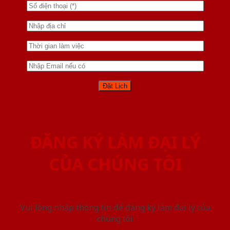
ĐĂNG KÝ LÀM ĐẠI LÝ
CỦA CHÚNG TÔI
Vui lòng nhập thông tin để đăng ký làm đại lý của
chúng tôi