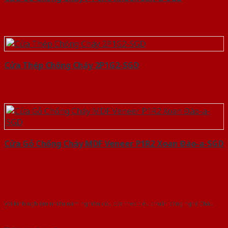
Cửa Thép Chống Cháy 2P1G2-SGD
Cửa Gỗ Chống Cháy MDF Veneer P1R2 Xoan Đào-a-SGD
Với kinh nghiệm nhiêu năm nghiên cứu cửa theo tiêu chuẩn công nghệ Châu
Âu.Chúng tôi tự tin là nhà sản xuất & cung cấp hàng đầu tại Việt Nam!