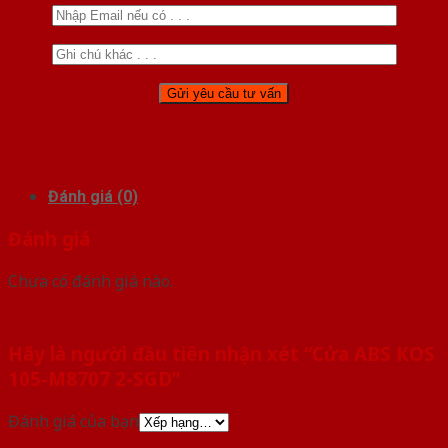
Đánh giá (0)
Đánh giá
Chưa có đánh giá nào.
Hãy là người đầu tiên nhận xét “Cửa ABS KOS
105-M8707 2-SGD”
Đánh giá của bạn