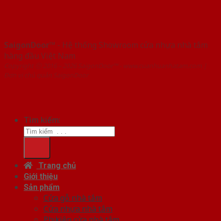
SaigonDoor™
- Hệ thống Showroom cửa nhựa nhà tắm
hàng đầu Việt Nam
Copyright ⓒ 2016 – 2026 SaigonDoor™ - www.cuanhuanhatam.com |
Đơn vị chủ quản SaigonDoor
Tìm kiếm:
Trang chủ
Giới thiệu
Sản phẩm
Cửa gỗ nhà tắm
Cửa nhựa nhà tắm
Phụ kiện cửa nhà tắm