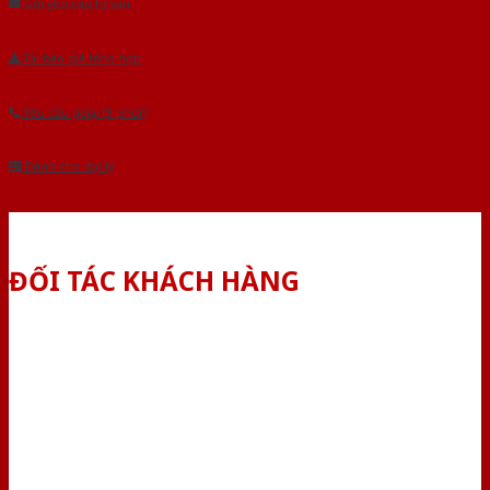
Gửi yêu cầu tư vấn
Tải báo giá tổng hợp
Yêu cầu gọi lại (3 phút)
Dành cho đại lý
ĐỐI TÁC KHÁCH HÀNG