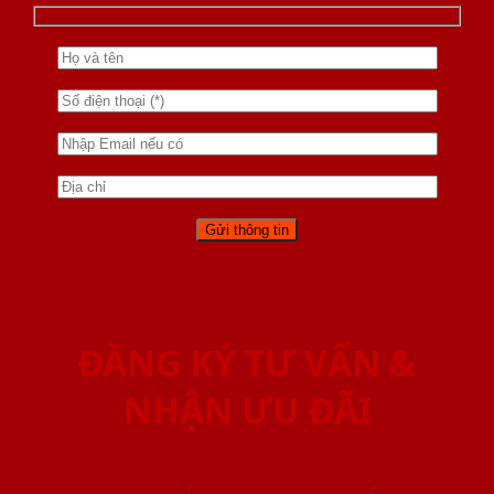
ĐĂNG KÝ TƯ VẤN &
NHẬN ƯU ĐÃI