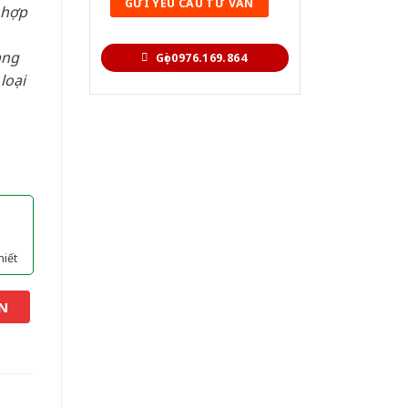
 hợp
àng
Gọi 0976.169.864
loại
hiết
N