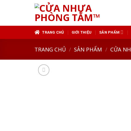
Skip
to
content
TRANG CHỦ
GIỚI THIỆU
SẢN PHẨM
TRANG CHỦ
/
SẢN PHẨM
/
CỬA N