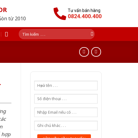
OR
Tư vấn bán hàng
0824.400.400
Gòn từ 2010
Tìm
kiếm:
-
ơng
các
n
ỗ hợp