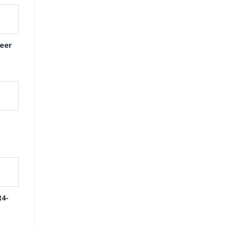
eer
R4-