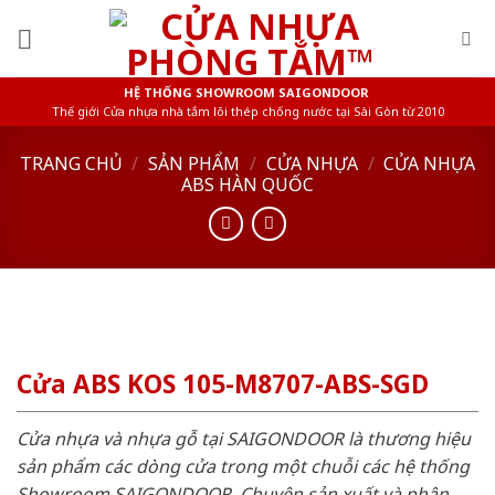
Skip
to
content
HỆ THỐNG SHOWROOM SAIGONDOOR
Thế giới Cửa nhựa nhà tắm lõi thép chống nước tại Sài Gòn từ 2010
TRANG CHỦ
/
SẢN PHẨM
/
CỬA NHỰA
/
CỬA NHỰA
ABS HÀN QUỐC
Cửa ABS KOS 105-M8707-ABS-SGD
Cửa nhựa và nhựa gỗ tại SAIGONDOOR là thương hiệu
sản phẩm các dòng cửa trong một chuỗi các hệ thống
Showroom SAIGONDOOR. Chuyên sản xuất và phân