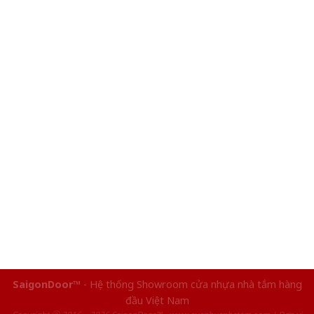
SaigonDoor™
- Hệ thống Showroom cửa nhựa nhà tắm hàng
đầu Việt Nam