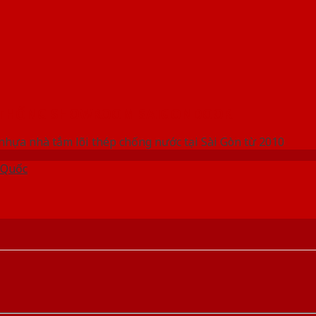
 THỐNG SHOWROOM SAIGONDOOR
nhựa nhà tắm lõi thép chống nước tại Sài Gòn từ 2010
 Quốc