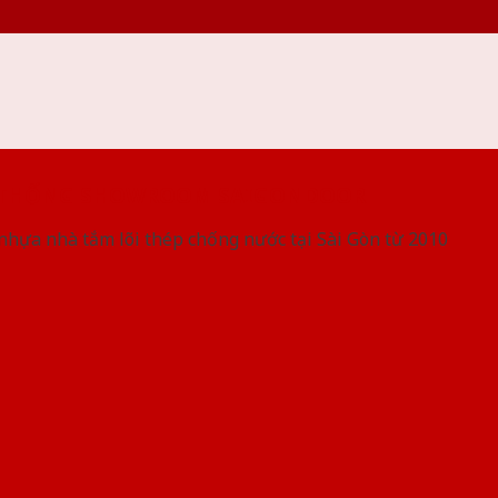
 THỐNG SHOWROOM SAIGONDOOR
nhựa nhà tắm lõi thép chống nước tại Sài Gòn từ 2010