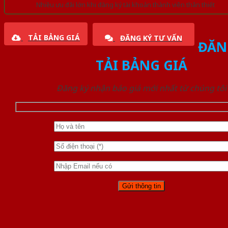
Nhiều ưu đãi lớn khi đăng ký tài khoản thành viên thân thiết
TẢI BẢNG GIÁ
ĐĂNG KÝ TƯ VẤN
ĐĂN
TẢI BẢNG GIÁ
Đăng ký nhận báo giá mới nhất từ chúng tôi