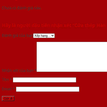
Chưa có đánh giá nào.
Hãy là người đầu tiên nhận xét “Cửa thép Hà
Đánh giá của bạn
Nhận xét của bạn
*
Tên
*
Email
*