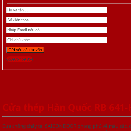
Gọi 0976.169.864
Cửa thép Hàn Quốc RB 641
Cửa chống cháy tại SAIGONDOOR phong phú về màu sắc, đa d