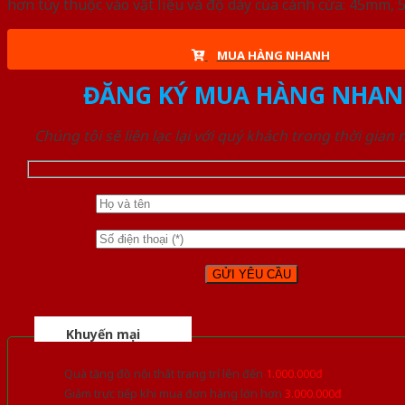
hơn tùy thuộc vào vật liệu và độ dày của cánh cửa: 45mm
MUA HÀNG NHANH
ĐĂNG KÝ MUA HÀNG NHAN
Chúng tôi sẽ liên lạc lại với quý khách trong thời gian
Khuyến mại
Quà tặng đồ nội thất trang trí lên đến
1.000.000đ
Giảm trực tiếp khi mua đơn hàng lớn hơn
3.000.000đ