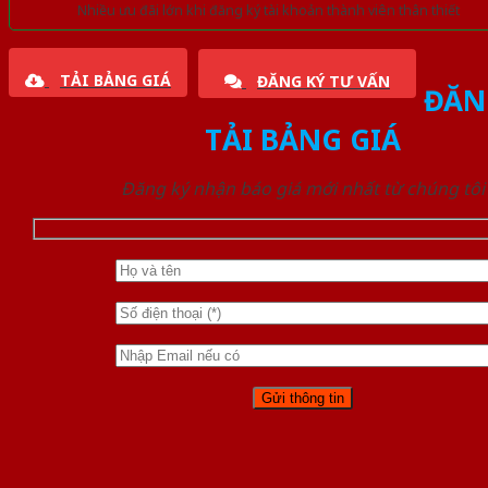
Nhiều ưu đãi lớn khi đăng ký tài khoản thành viên thân thiết
TẢI BẢNG GIÁ
ĐĂNG KÝ TƯ VẤN
ĐĂN
TẢI BẢNG GIÁ
Đăng ký nhận báo giá mới nhất từ chúng tôi