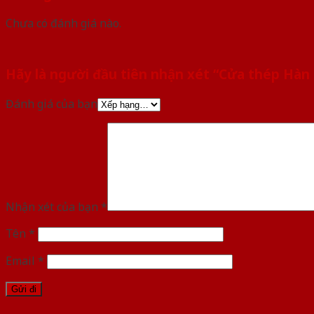
Chưa có đánh giá nào.
Hãy là người đầu tiên nhận xét “Cửa thép Hà
Đánh giá của bạn
Nhận xét của bạn
*
Tên
*
Email
*