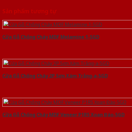
Sản phẩm tương tự
Cửa Gỗ Chống Cháy MDF Melamine 1-SGD
Cửa Gỗ Chống Cháy 2P Sơn Xám Trắng-a-SGD
Cửa Gỗ Chống Cháy MDF Veneer P1R5 Xoan Đào-SGD