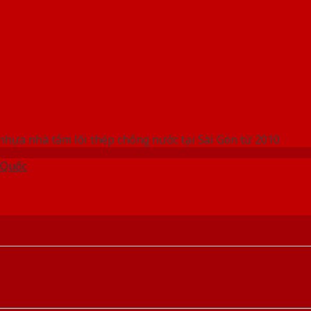
 THỐNG SHOWROOM SAIGONDOOR
nhựa nhà tắm lõi thép chống nước tại Sài Gòn từ 2010
 Quốc