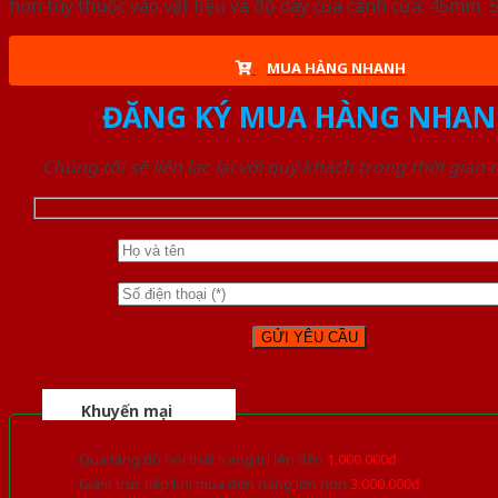
hơn tùy thuộc vào vật liệu và độ dày của cánh cửa: 45mm
MUA HÀNG NHANH
ĐĂNG KÝ MUA HÀNG NHAN
Chúng tôi sẽ liên lạc lại với quý khách trong thời gian
Khuyến mại
Quà tặng đồ nội thất trang trí lên đến
1.000.000đ
Giảm trực tiếp khi mua đơn hàng lớn hơn
3.000.000đ