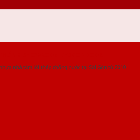
 THỐNG SHOWROOM SAIGONDOOR
nhựa nhà tắm lõi thép chống nước tại Sài Gòn từ 2010