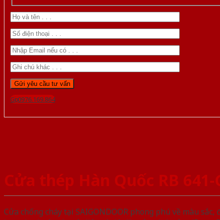
Gọi 0976.169.864
Cửa thép Hàn Quốc RB 641-
Cửa chống cháy tại SAIGONDOOR phong phú về màu sắc, đa d