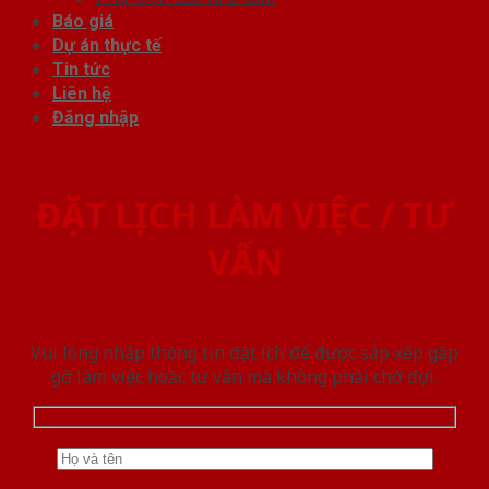
Báo giá
Dự án thực tế
Tin tức
Liên hệ
Đăng nhập
ĐẶT LỊCH LÀM VIỆC / TƯ
VẤN
Vui lòng nhập thông tin đặt lịch để được sắp xếp gặp
gỡ làm việc hoăc tư vấn mà không phải chờ đợi.