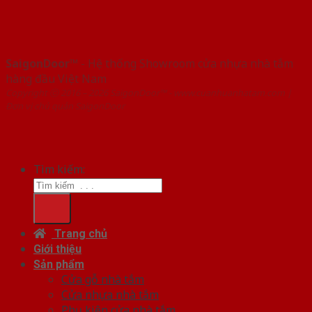
SaigonDoor™
- Hệ thống Showroom cửa nhựa nhà tắm
hàng đầu Việt Nam
Copyright ⓒ 2016 – 2026 SaigonDoor™ - www.cuanhuanhatam.com |
Đơn vị chủ quản SaigonDoor
Tìm kiếm:
Trang chủ
Giới thiệu
Sản phẩm
Cửa gỗ nhà tắm
Cửa nhựa nhà tắm
Phụ kiện cửa nhà tắm