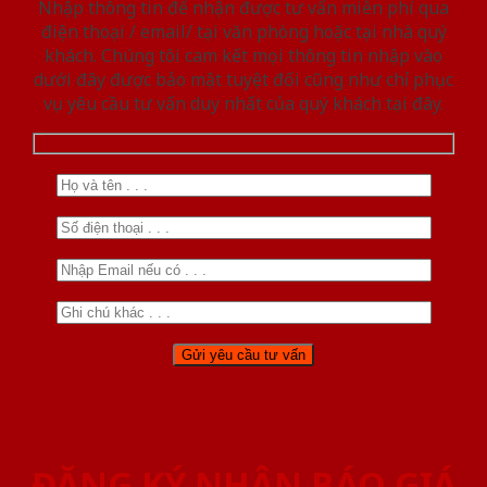
Nhập thông tin để nhận được tư vấn miễn phí qua
điện thoại / email/ tại văn phòng hoặc tại nhà quý
khách. Chúng tôi cam kết mọi thông tin nhập vào
dưới đây được bảo mật tuyệt đối cũng như chỉ phục
vụ yêu cầu tư vấn duy nhất của quý khách tại đây.
ĐĂNG KÝ NHẬN BÁO GIÁ