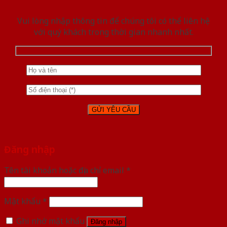
Vui lòng nhập thông tin để chúng tôi có thể liên hệ
với quý khách trong thời gian nhanh nhất.
Đăng nhập
Tên tài khoản hoặc địa chỉ email
*
Mật khẩu
*
Ghi nhớ mật khẩu
Đăng nhập