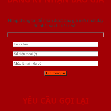
Nhập thông tin để nhận được báo giá mới nhât đầy
đủ nhất và chi tiết nhất.
YÊU CẦU GỌI LẠI