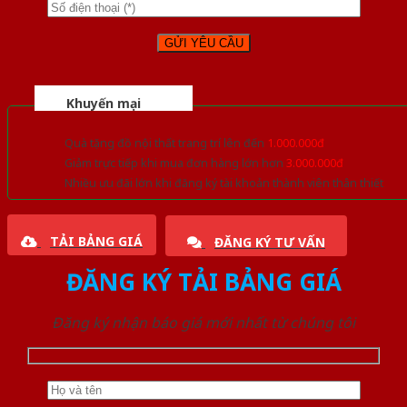
Khuyến mại
Quà tặng đồ nội thất trang trí lên đến
1.000.000đ
Giảm trực tiếp khi mua đơn hàng lớn hơn
3.000.000đ
Nhiều ưu đãi lớn khi đăng ký tài khoản thành viên thân thiết
TẢI BẢNG GIÁ
ĐĂNG KÝ TƯ VẤN
ĐĂNG KÝ TẢI BẢNG GIÁ
Đăng ký nhận báo giá mới nhất từ chúng tôi