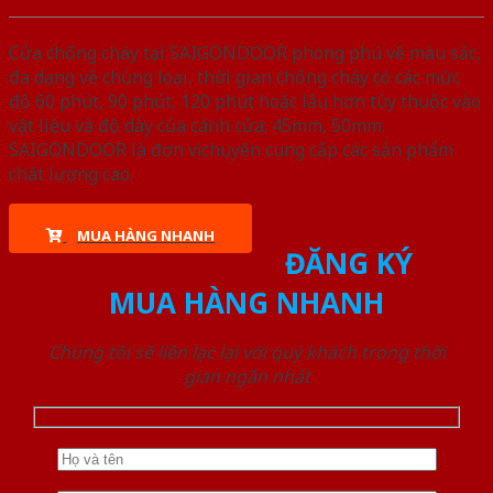
Cửa chống cháy tại SAIGONDOOR phong phú về màu sắc,
đa dạng về chủng loại, thời gian chống cháy có các mức
độ 60 phút, 90 phút, 120 phút hoặc lâu hơn tùy thuộc vào
vật liệu và độ dày của cánh cửa: 45mm, 50mm.
SAIGONDOOR là đơn vị chuyên cung cấp các sản phẩm
chất lượng cao.
MUA HÀNG NHANH
ĐĂNG KÝ
MUA HÀNG NHANH
Chúng tôi sẽ liên lạc lại với quý khách trong thời
gian ngắn nhất