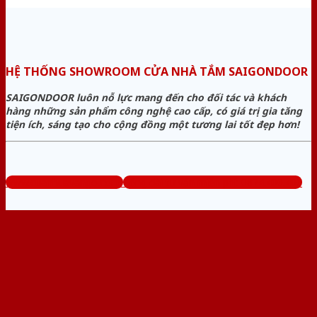
HỆ THỐNG SHOWROOM CỬA NHÀ TẮM SAIGONDOOR
SAIGONDOOR luôn nỗ lực mang đến cho đối tác và khách
hàng những sản phẩm công nghệ cao cấp, có giá trị gia tăng
tiện ích, sáng tạo cho cộng đồng một tương lai tốt đẹp hơn!
www.cuanhuavango.com
Tổng đài tư vấn miễn phí: 0824.400.400