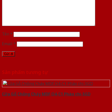
Tên
*
Email
*
Sản phẩm tương tự
Cửa Gỗ Chống Cháy MDF O4-C1 Phào chi-SGD