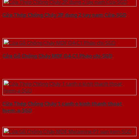
Cửa Thép Chống Cháy 2P dung 2 tay nam Cửa-SGD
Cửa Gỗ Chống Cháy MDF O4-C1 Phào chi-SGD
Cửa Thép Chống Cháy 1 canh o kinh thanh thoat
hiem-a-SGD