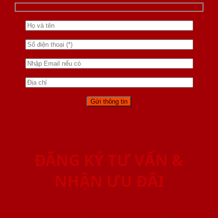
ĐĂNG KÝ TƯ VẤN &
NHẬN ƯU ĐÃI