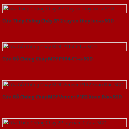
Cửa Thép Chống Cháy 2P 2 tay co thuy luc-a-SGD
Cửa Gỗ Chống Cháy MDF P1R4-C1-a-SGD
Cửa Gỗ Chống Cháy MDF Veneer P1R2 Xoan Đào-SGD