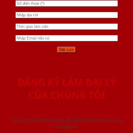
ĐĂNG KÝ LÀM ĐẠI LÝ
CỦA CHÚNG TÔI
Vui lòng nhập thông tin để đăng ký làm đại lý của
chúng tôi