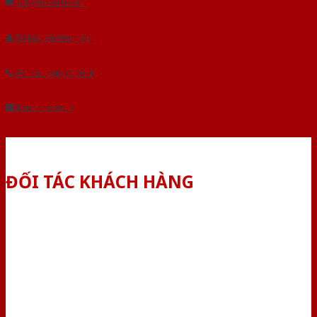
Gửi yêu cầu tư vấn
Tải báo giá tổng hợp
Yêu cầu gọi lại (3 phút)
Dành cho đại lý
ĐỐI TÁC KHÁCH HÀNG