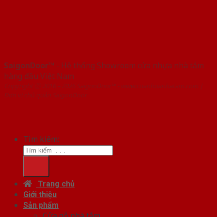
SaigonDoor™
- Hệ thống Showroom cửa nhựa nhà tắm
hàng đầu Việt Nam
Copyright ⓒ 2016 – 2026 SaigonDoor™ - www.cuanhuanhatam.com |
Đơn vị chủ quản SaigonDoor
Tìm kiếm:
Trang chủ
Giới thiệu
Sản phẩm
Cửa gỗ nhà tắm