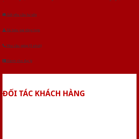
Âu.Chúng tôi tự tin là nhà sản xuất & cung cấp hàng đầu tại Việt Nam!
Gửi yêu cầu tư vấn
Tải báo giá tổng hợp
Yêu cầu gọi lại (3 phút)
Dành cho đại lý
ĐỐI TÁC KHÁCH HÀNG