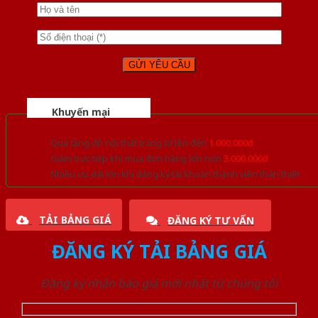
Khuyến mại
Quà tặng đồ nội thất trang trí lên đến
1.000.000đ
Giảm trực tiếp khi mua đơn hàng lớn hơn
3.000.000đ
Nhiều ưu đãi lớn khi đăng ký tài khoản thành viên thân thiết
TẢI BẢNG GIÁ
ĐĂNG KÝ TƯ VẤN
ĐĂNG KÝ TẢI BẢNG GIÁ
Đăng ký nhận báo giá mới nhất từ chúng tôi