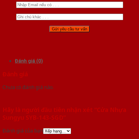
Đánh giá (0)
Đánh giá
Chưa có đánh giá nào.
Hãy là người đầu tiên nhận xét “Cửa Nhựa
Sungyu SYB-143-SGD”
Đánh giá của bạn