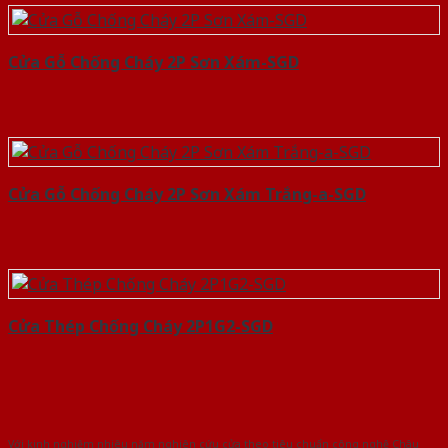
Cửa Gỗ Chống Cháy 2P Sơn Xám-SGD
Cửa Gỗ Chống Cháy 2P Sơn Xám Trắng-a-SGD
Cửa Thép Chống Cháy 2P1G2-SGD
Với kinh nghiệm nhiêu năm nghiên cứu cửa theo tiêu chuẩn công nghệ Châu