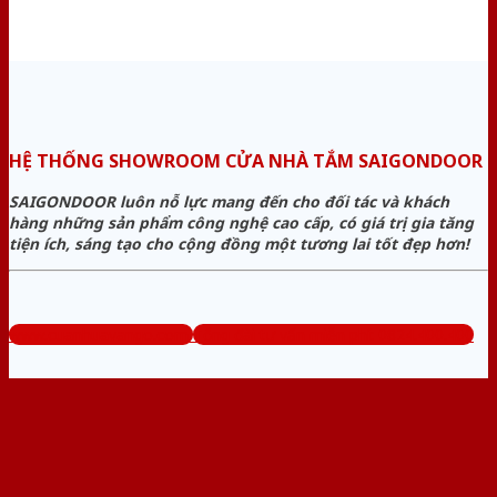
HỆ THỐNG SHOWROOM CỬA NHÀ TẮM SAIGONDOOR
SAIGONDOOR luôn nỗ lực mang đến cho đối tác và khách
hàng những sản phẩm công nghệ cao cấp, có giá trị gia tăng
tiện ích, sáng tạo cho cộng đồng một tương lai tốt đẹp hơn!
www.cuanhuavango.com
Tổng đài tư vấn miễn phí: 0824.400.400