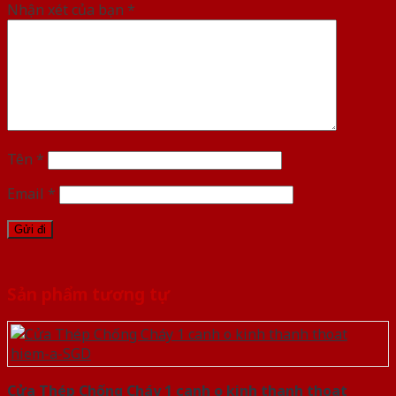
Nhận xét của bạn
*
Tên
*
Email
*
Sản phẩm tương tự
Cửa Thép Chống Cháy 1 canh o kinh thanh thoat