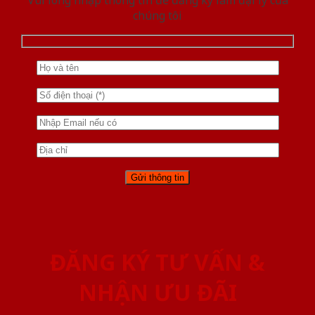
chúng tôi
ĐĂNG KÝ TƯ VẤN &
NHẬN ƯU ĐÃI