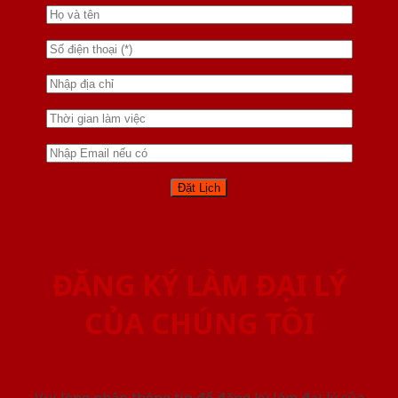
ĐĂNG KÝ LÀM ĐẠI LÝ
CỦA CHÚNG TÔI
Vui lòng nhập thông tin để đăng ký làm đại lý của