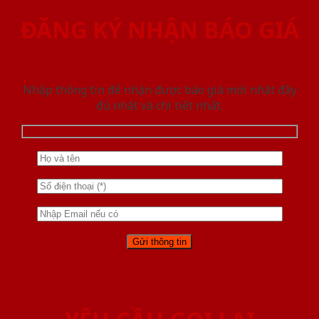
ĐĂNG KÝ NHẬN BÁO GIÁ
Nhập thông tin để nhận được báo giá mới nhât đầy
đủ nhất và chi tiết nhất.