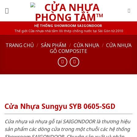
Skip
to
content
HỆ THỐNG SHOWROOM SAIGONDOOR
Thế giới Cửa nhựa nhà tắm lõi thép chống nước tại Sài Gòn từ 2010
TRANG CHỦ
/
SẢN PHẨM
/
CỬA NHỰA
/
CỬA NHỰA
GỖ COMPOSITE
Cửa Nhựa Sungyu SYB 0605-SGD
Cửa nhựa và nhựa gỗ tại SAIGONDOOR là thương hiệu
sản phẩm các dòng cửa trong một chuỗi các hệ thống
Showroom SAIGONDOOR. Chuyên sản xuất và phân