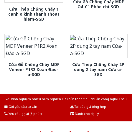
Cửa Gỗ Chống Cháy MDF
O4-C1 Phào chi-SGD
Cửa Thép Chống Cháy 1
canh o kinh thanh thoat
hiem-SGD
Cửa Gỗ Chống Cháy MDF
Cửa Thép Chống Cháy 2P
Veneer P1R2 Xoan Đào-
dung 2 tay nam Cửa-a-
a-SGD
SGD
Với kinh nghiệm nhiêu năm nghiên cứu cửa theo tiêu chuẩn công nghệ Châu
Âu.Chúng tôi tự tin là nhà sản xuất & cung cấp hàng đầu tại Việt Nam!
Gửi yêu cầu tư vấn
Tải báo giá tổng hợp
Yêu cầu gọi lại (3 phút)
Dành cho đại lý