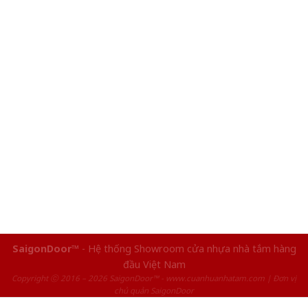
SaigonDoor™
- Hệ thống Showroom cửa nhựa nhà tắm hàng
đầu Việt Nam
Copyright ⓒ 2016 – 2026 SaigonDoor™ - www.cuanhuanhatam.com | Đơn vị
chủ quản SaigonDoor