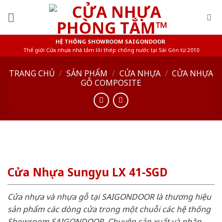
Skip
to
content
HỆ THỐNG SHOWROOM SAIGONDOOR
Thế giới Cửa nhựa nhà tắm lõi thép chống nước tại Sài Gòn từ 2010
TRANG CHỦ
/
SẢN PHẨM
/
CỬA NHỰA
/
CỬA NHỰA
GỖ COMPOSITE
Cửa Nhựa Sungyu LX 41-SGD
Cửa nhựa và nhựa gỗ tại SAIGONDOOR là thương hiệu
sản phẩm các dòng cửa trong một chuỗi các hệ thống
Showroom SAIGONDOOR. Chuyên sản xuất và phân