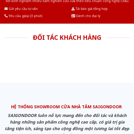
Với kinh nghiệm nhiêu năm nghiên cứu cửa theo tiêu chuẩn công nghệ Châu
Âu.Chúng tôi tự tin là nhà sản xuất & cung cấp hàng đầu tại Việt Nam!
Gửi yêu cầu tư vấn
Tải báo giá tổng hợp
Yêu cầu gọi lại (3 phút)
Dành cho đại lý
ĐỐI TÁC KHÁCH HÀNG
HỆ THỐNG SHOWROOM CỬA NHÀ TẮM SAIGONDOOR
SAIGONDOOR luôn nỗ lực mang đến cho đối tác và khách
hàng những sản phẩm công nghệ cao cấp, có giá trị gia
tăng tiện ích, sáng tạo cho cộng đồng một tương lai tốt đẹp