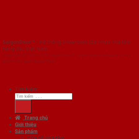
SaigonDoor™
- Hệ thống Showroom cửa nhựa nhà tắm
hàng đầu Việt Nam
Copyright ⓒ 2016 – 2026 SaigonDoor™ - www.cuanhuanhatam.com |
Đơn vị chủ quản SaigonDoor
Tìm kiếm:
Trang chủ
Giới thiệu
Sản phẩm
Cửa gỗ nhà tắm