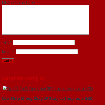
Nhận xét của bạn
*
Tên
*
Email
*
Sản phẩm tương tự
Cửa Thép Chống Cháy 2P 2 tay co thuy luc-a-SGD