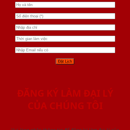
ĐĂNG KÝ LÀM ĐẠI LÝ
CỦA CHÚNG TÔI
Vui lòng nhập thông tin để đăng ký làm đại lý của