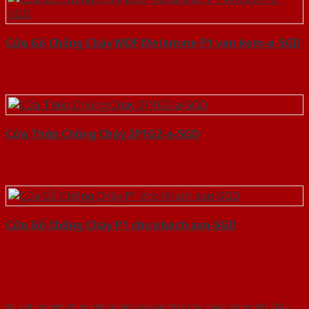
Cửa Gỗ Chống Cháy MDF Melamine P1 van kem-a-SGD
Cửa Thép Chống Cháy 2P1G2-a-SGD
Cửa Gỗ Chống Cháy P1 cho khach san-SGD
Với kinh nghiệm nhiêu năm nghiên cứu cửa theo tiêu chuẩn công nghệ Châu