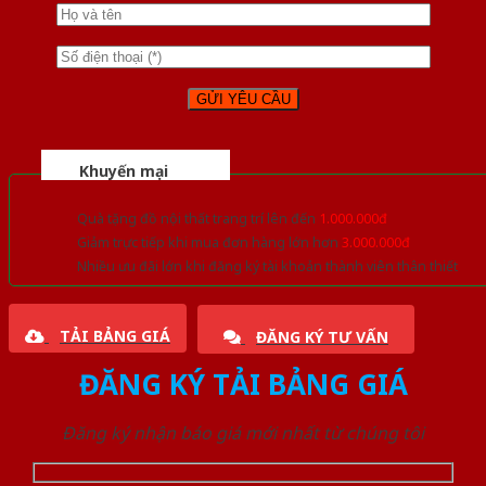
Khuyến mại
Quà tặng đồ nội thất trang trí lên đến
1.000.000đ
Giảm trực tiếp khi mua đơn hàng lớn hơn
3.000.000đ
Nhiều ưu đãi lớn khi đăng ký tài khoản thành viên thân thiết
TẢI BẢNG GIÁ
ĐĂNG KÝ TƯ VẤN
ĐĂNG KÝ TẢI BẢNG GIÁ
Đăng ký nhận báo giá mới nhất từ chúng tôi