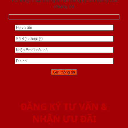
chúng tôi
ĐĂNG KÝ TƯ VẤN &
NHẬN ƯU ĐÃI