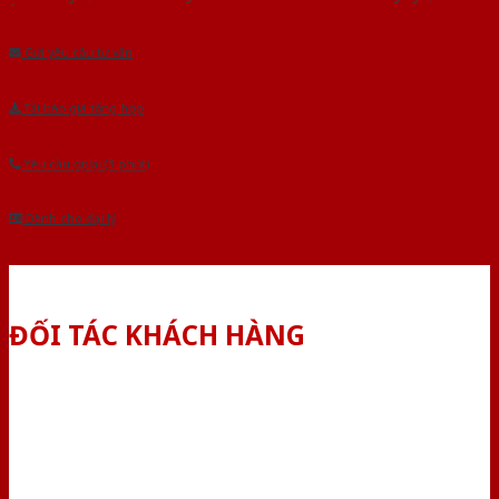
Âu.Chúng tôi tự tin là nhà sản xuất & cung cấp hàng đầu tại Việt Nam!
Gửi yêu cầu tư vấn
Tải báo giá tổng hợp
Yêu cầu gọi lại (3 phút)
Dành cho đại lý
ĐỐI TÁC KHÁCH HÀNG