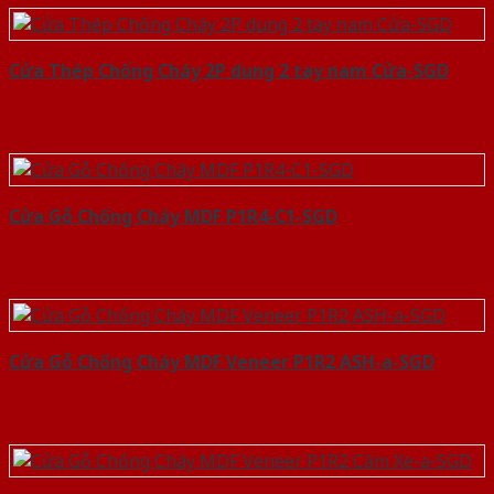
Cửa Thép Chống Cháy 2P dung 2 tay nam Cửa-SGD
Cửa Gỗ Chống Cháy MDF P1R4-C1-SGD
Cửa Gỗ Chống Cháy MDF Veneer P1R2 ASH-a-SGD