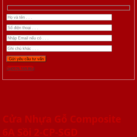
Gọi 0976.169.864
Cửa Nhựa Gỗ Composite
6A Sồi 2-CP-SGD