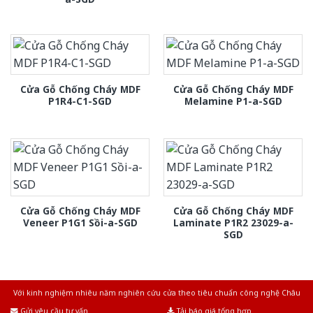
Cửa Gỗ Chống Cháy MDF
Cửa Gỗ Chống Cháy MDF
P1R4-C1-SGD
Melamine P1-a-SGD
Cửa Gỗ Chống Cháy MDF
Cửa Gỗ Chống Cháy MDF
Veneer P1G1 Sồi-a-SGD
Laminate P1R2 23029-a-
SGD
Với kinh nghiệm nhiêu năm nghiên cứu cửa theo tiêu chuẩn công nghệ Châu
Âu.Chúng tôi tự tin là nhà sản xuất & cung cấp hàng đầu tại Việt Nam!
Gửi yêu cầu tư vấn
Tải báo giá tổng hợp