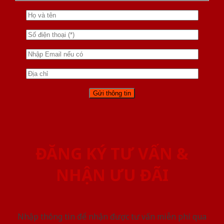
ĐĂNG KÝ TƯ VẤN &
NHẬN ƯU ĐÃI
Nhập thông tin để nhận được tư vấn miễn phí qua