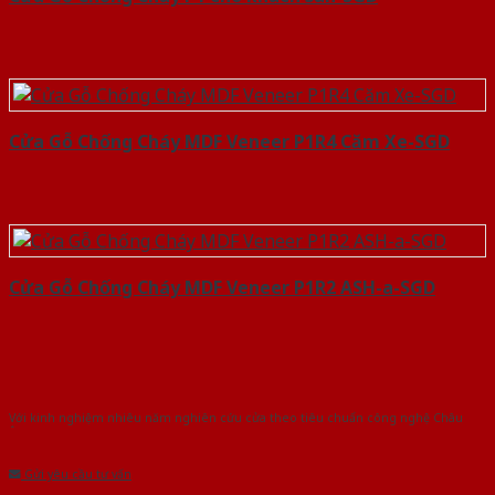
Cửa Gỗ Chống Cháy MDF Veneer P1R4 Căm Xe-SGD
Cửa Gỗ Chống Cháy MDF Veneer P1R2 ASH-a-SGD
Với kinh nghiệm nhiêu năm nghiên cứu cửa theo tiêu chuẩn công nghệ Châu
Âu.Chúng tôi tự tin là nhà sản xuất & cung cấp hàng đầu tại Việt Nam!
Gửi yêu cầu tư vấn