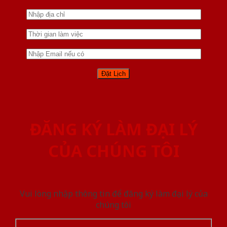
ĐĂNG KÝ LÀM ĐẠI LÝ
CỦA CHÚNG TÔI
Vui lòng nhập thông tin để đăng ký làm đại lý của
chúng tôi