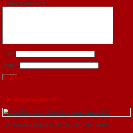
Nhận xét của bạn
*
Tên
*
Email
*
Sản phẩm tương tự
Cửa Thép Chống Cháy 2P tay nam Cửa-a-SGD