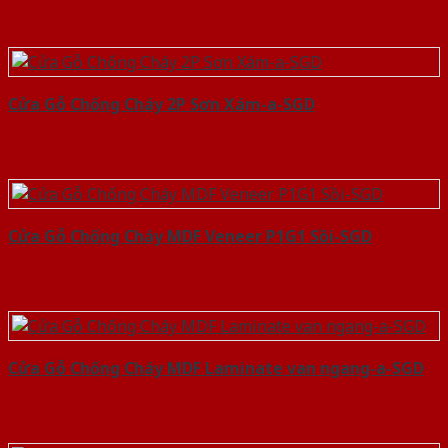
Cửa Gỗ Chống Cháy 2P Sơn Xám-a-SGD
Cửa Gỗ Chống Cháy MDF Veneer P1G1 Sồi-SGD
Cửa Gỗ Chống Cháy MDF Laminate van ngang-a-SGD