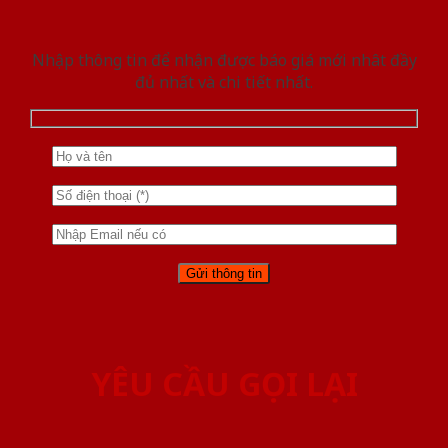
Nhập thông tin để nhận được báo giá mới nhât đầy
đủ nhất và chi tiết nhất.
YÊU CẦU GỌI LẠI