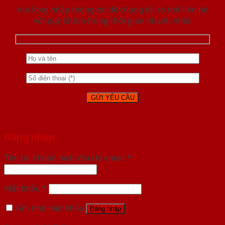
Vui lòng nhập thông tin để chúng tôi có thể liên hệ
với quý khách trong thời gian nhanh nhất.
Đăng nhập
Tên tài khoản hoặc địa chỉ email
*
Mật khẩu
*
Ghi nhớ mật khẩu
Đăng nhập