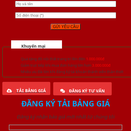
Khuyến mại
Quà tặng đồ nội thất trang trí lên đến
1.000.000đ
Giảm trực tiếp khi mua đơn hàng lớn hơn
3.000.000đ
Nhiều ưu đãi lớn khi đăng ký tài khoản thành viên thân thiết
TẢI BẢNG GIÁ
ĐĂNG KÝ TƯ VẤN
ĐĂNG KÝ TẢI BẢNG GIÁ
Đăng ký nhận báo giá mới nhất từ chúng tôi