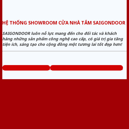
HỆ THỐNG SHOWROOM CỬA NHÀ TẮM SAIGONDOOR
SAIGONDOOR luôn nỗ lực mang đến cho đối tác và khách
hàng những sản phẩm công nghệ cao cấp, có giá trị gia tăng
tiện ích, sáng tạo cho cộng đồng một tương lai tốt đẹp hơn!
www.cuanhuavango.com
Tổng đài tư vấn miễn phí: 0824.400.400