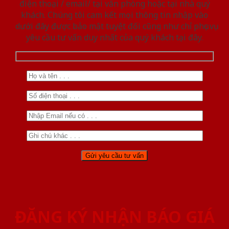
điện thoại / email/ tại văn phòng hoặc tại nhà quý
khách. Chúng tôi cam kết mọi thông tin nhập vào
dưới đây được bảo mật tuyệt đối cũng như chỉ phục vụ
yêu cầu tư vấn duy nhất của quý khách tại đây.
ĐĂNG KÝ NHẬN BÁO GIÁ