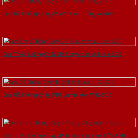
Cửa Gỗ Chống Cháy 2P Sơn Xám Trắng-a-SGD
Cửa Thép Chống Cháy 2P 2 tay co thuy luc-a-SGD
Cửa Gỗ Chống Cháy MDF Laminate P1R2-SGD
Cửa Thép Chống Cháy 2P dung 2 tay nam Cửa-SGD