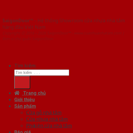
SaigonDoor™
- Hệ thống Showroom cửa nhựa nhà tắm
hàng đầu Việt Nam
Copyright ⓒ 2016 – 2026 SaigonDoor™ - www.cuanhuanhatam.com |
Đơn vị chủ quản SaigonDoor
Tìm kiếm:
Trang chủ
Giới thiệu
Sản phẩm
Cửa gỗ nhà tắm
Cửa nhựa nhà tắm
Phụ kiện cửa nhà tắm
Báo giá