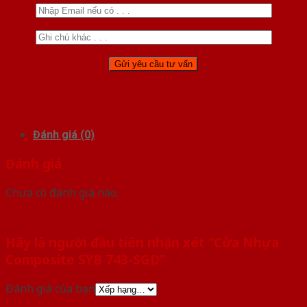
Đánh giá (0)
Đánh giá
Chưa có đánh giá nào.
Hãy là người đầu tiên nhận xét “Cửa Nhựa
Composite SYB 743-SGD”
Đánh giá của bạn