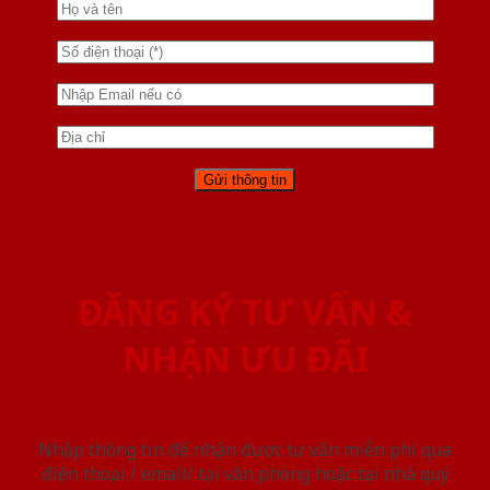
ĐĂNG KÝ TƯ VẤN &
NHẬN ƯU ĐÃI
Nhập thông tin để nhận được tư vấn miễn phí qua
điện thoại / email/ tại văn phòng hoặc tại nhà quý