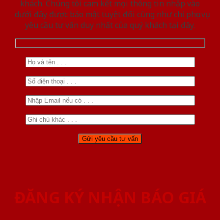
khách. Chúng tôi cam kết mọi thông tin nhập vào
dưới đây được bảo mật tuyệt đối cũng như chỉ phục vụ
yêu cầu tư vấn duy nhất của quý khách tại đây.
ĐĂNG KÝ NHẬN BÁO GIÁ