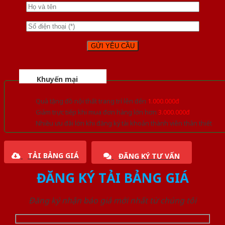
Khuyến mại
Quà tặng đồ nội thất trang trí lên đến
1.000.000đ
Giảm trực tiếp khi mua đơn hàng lớn hơn
3.000.000đ
Nhiều ưu đãi lớn khi đăng ký tài khoản thành viên thân thiết
TẢI BẢNG GIÁ
ĐĂNG KÝ TƯ VẤN
ĐĂNG KÝ TẢI BẢNG GIÁ
Đăng ký nhận báo giá mới nhất từ chúng tôi