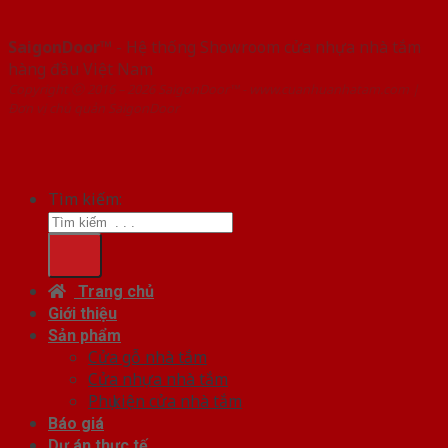
SaigonDoor™
- Hệ thống Showroom cửa nhựa nhà tắm
hàng đầu Việt Nam
Copyright ⓒ 2016 – 2026 SaigonDoor™ - www.cuanhuanhatam.com |
Đơn vị chủ quản SaigonDoor
Tìm kiếm:
Trang chủ
Giới thiệu
Sản phẩm
Cửa gỗ nhà tắm
Cửa nhựa nhà tắm
Phụ kiện cửa nhà tắm
Báo giá
Dự án thực tế