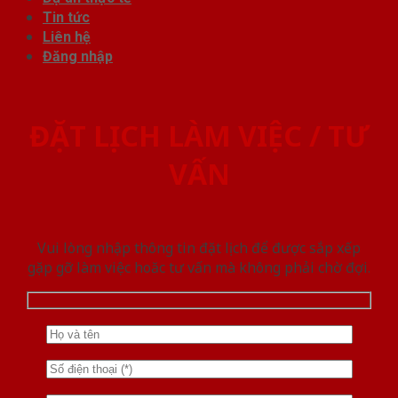
Tin tức
Liên hệ
Đăng nhập
ĐẶT LỊCH LÀM VIỆC / TƯ
VẤN
Vui lòng nhập thông tin đặt lịch để được sắp xếp
gặp gỡ làm việc hoăc tư vấn mà không phải chờ đợi.