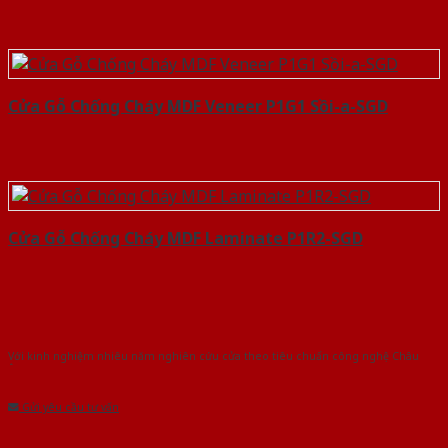
Cửa Gỗ Chống Cháy MDF Veneer P1G1 Sồi-a-SGD
Cửa Gỗ Chống Cháy MDF Laminate P1R2-SGD
Với kinh nghiệm nhiêu năm nghiên cứu cửa theo tiêu chuẩn công nghệ Châu
Âu.Chúng tôi tự tin là nhà sản xuất & cung cấp hàng đầu tại Việt Nam!
Gửi yêu cầu tư vấn