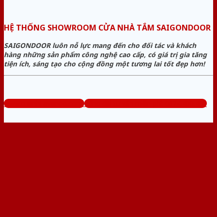
HỆ THỐNG SHOWROOM CỬA NHÀ TẮM SAIGONDOOR
SAIGONDOOR luôn nỗ lực mang đến cho đối tác và khách
hàng những sản phẩm công nghệ cao cấp, có giá trị gia tăng
tiện ích, sáng tạo cho cộng đồng một tương lai tốt đẹp hơn!
www.cuanhuavango.com
Tổng đài tư vấn miễn phí: 0824.400.400