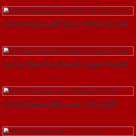
Cửa Gỗ Chống Cháy MDF Veneer P1R2 Căm Xe-a-SGD
Cửa Thép Chống Cháy 2P dung 2 tay nam Cửa-a-SGD
Cửa Gỗ Chống Cháy MDF Laminate P1R2-a-SGD