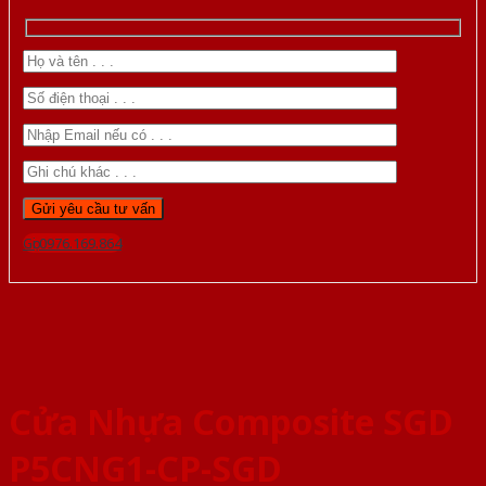
Gọi 0976.169.864
Cửa Nhựa Composite SGD
P5CNG1-CP-SGD