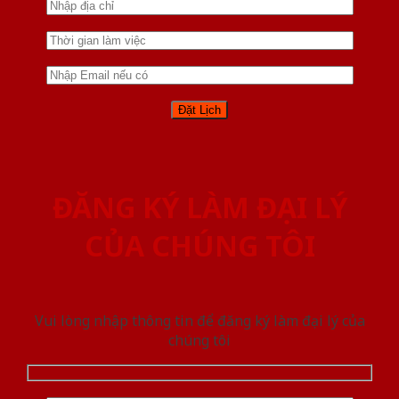
ĐĂNG KÝ LÀM ĐẠI LÝ
CỦA CHÚNG TÔI
Vui lòng nhập thông tin để đăng ký làm đại lý của
chúng tôi