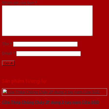
Nhận xét của bạn
*
Tên
*
Email
*
Sản phẩm tương tự
Cửa Thép Chống Cháy 2P dung 2 tay nam Cửa-SGD