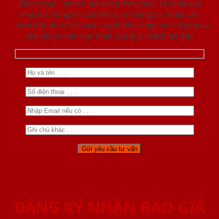
điện thoại / email/ tại văn phòng hoặc tại nhà quý
khách. Chúng tôi cam kết mọi thông tin nhập vào
dưới đây được bảo mật tuyệt đối cũng như chỉ phục vụ
yêu cầu tư vấn duy nhất của quý khách tại đây.
ĐĂNG KÝ NHẬN BÁO GIÁ