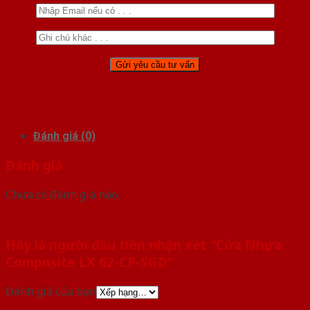
Đánh giá (0)
Đánh giá
Chưa có đánh giá nào.
Hãy là người đầu tiên nhận xét “Cửa Nhựa
Composite LX 62-CP-SGD”
Đánh giá của bạn