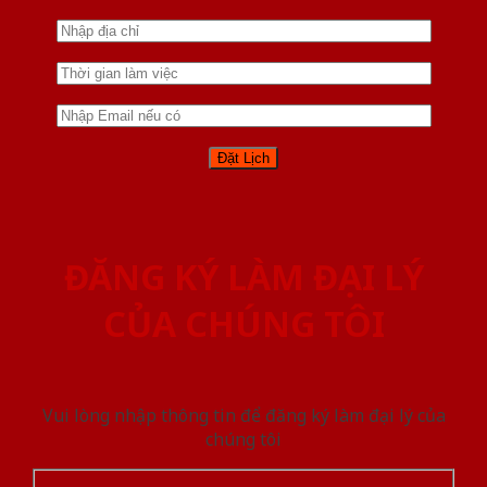
ĐĂNG KÝ LÀM ĐẠI LÝ
CỦA CHÚNG TÔI
Vui lòng nhập thông tin để đăng ký làm đại lý của
chúng tôi