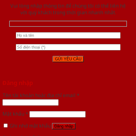
Vui lòng nhập thông tin để chúng tôi có thể liên hệ
với quý khách trong thời gian nhanh nhất.
Đăng nhập
Tên tài khoản hoặc địa chỉ email
*
Mật khẩu
*
Ghi nhớ mật khẩu
Đăng nhập