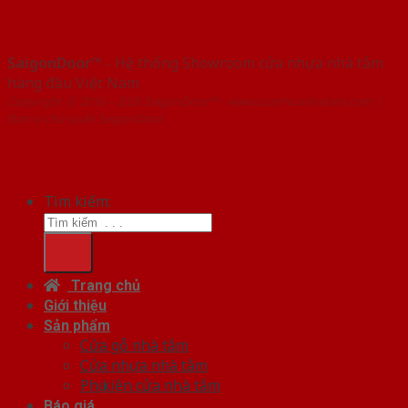
SaigonDoor™
- Hệ thống Showroom cửa nhựa nhà tắm
hàng đầu Việt Nam
Copyright ⓒ 2016 – 2026 SaigonDoor™ - www.cuanhuanhatam.com |
Đơn vị chủ quản SaigonDoor
Tìm kiếm:
Trang chủ
Giới thiệu
Sản phẩm
Cửa gỗ nhà tắm
Cửa nhựa nhà tắm
Phụ kiện cửa nhà tắm
Báo giá