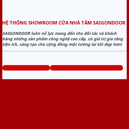
HỆ THỐNG SHOWROOM CỬA NHÀ TẮM SAIGONDOOR
SAIGONDOOR luôn nỗ lực mang đến cho đối tác và khách
hàng những sản phẩm công nghệ cao cấp, có giá trị gia tăng
tiện ích, sáng tạo cho cộng đồng một tương lai tốt đẹp hơn!
www.cuanhuavango.com
Tổng đài tư vấn miễn phí: 0824.400.400