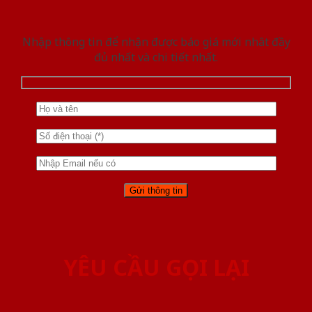
Nhập thông tin để nhận được báo giá mới nhât đầy
đủ nhất và chi tiết nhất.
YÊU CẦU GỌI LẠI