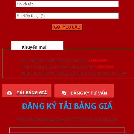
Khuyến mại
Quà tặng đồ nội thất trang trí lên đến
1.000.000đ
Giảm trực tiếp khi mua đơn hàng lớn hơn
3.000.000đ
Nhiều ưu đãi lớn khi đăng ký tài khoản thành viên thân thiết
TẢI BẢNG GIÁ
ĐĂNG KÝ TƯ VẤN
ĐĂNG KÝ TẢI BẢNG GIÁ
Đăng ký nhận báo giá mới nhất từ chúng tôi