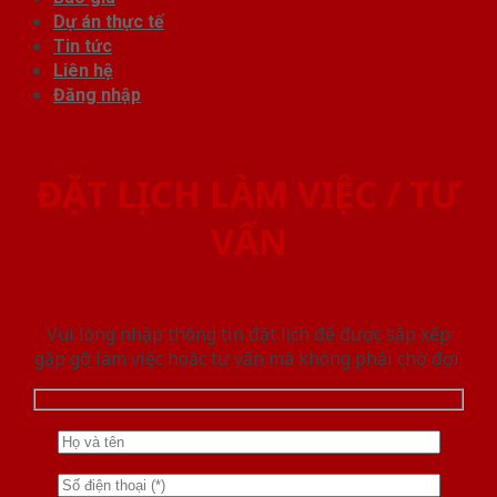
Dự án thực tế
Tin tức
Liên hệ
Đăng nhập
ĐẶT LỊCH LÀM VIỆC / TƯ
VẤN
Vui lòng nhập thông tin đặt lịch để được sắp xếp
gặp gỡ làm việc hoăc tư vấn mà không phải chờ đợi.