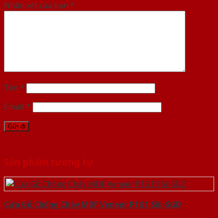
Nhận xét của bạn
*
Tên
*
Email
*
Sản phẩm tương tự
Cửa Gỗ Chống Cháy MDF Veneer P1G1 Sồi-SGD