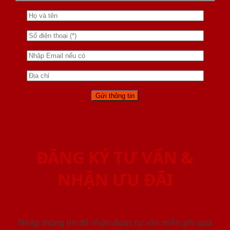
ĐĂNG KÝ TƯ VẤN &
NHẬN ƯU ĐÃI
Nhập thông tin để nhận được tư vấn miễn phí qua