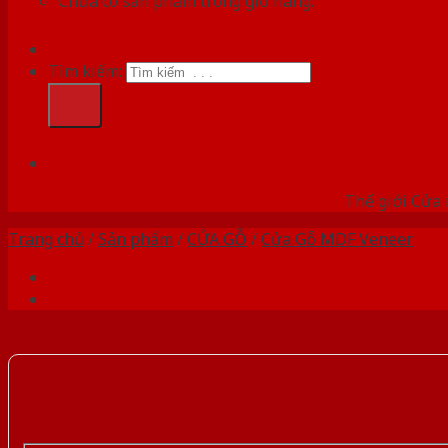
Chưa có sản phẩm trong giỏ hàng.
Tìm kiếm:
HỆ
Thế giới Cửa 
Trang chủ
/
Sản phẩm
/
CỬA GỖ
/
Cửa Gỗ MDF Veneer