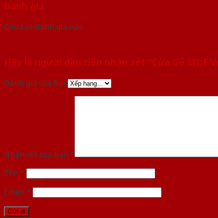
Đánh giá
Chưa có đánh giá nào.
Hãy là người đầu tiên nhận xét “Cửa Gỗ MDF 
Đánh giá của bạn
Nhận xét của bạn
*
Tên
*
Email
*