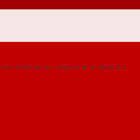
 THỐNG SHOWROOM SAIGONDOOR
nhựa nhà tắm lõi thép chống nước tại Sài Gòn từ 2010