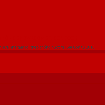
 THỐNG SHOWROOM SAIGONDOOR
nhựa nhà tắm lõi thép chống nước tại Sài Gòn từ 2010