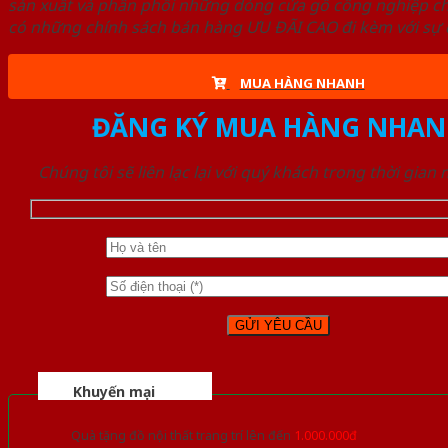
sản xuất và phân phối những dòng cửa gỗ công nghiệp ch
có những chính sách bán hàng ƯU ĐÃI CAO đi kèm với sự đ
MUA HÀNG NHANH
ĐĂNG KÝ MUA HÀNG NHAN
Chúng tôi sẽ liên lạc lại với quý khách trong thời gian
Khuyến mại
Quà tặng đồ nội thất trang trí lên đến
1.000.000đ