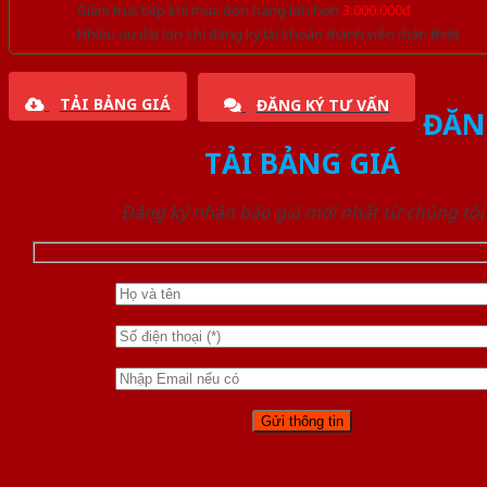
Giảm trực tiếp khi mua đơn hàng lớn hơn
3.000.000đ
Nhiều ưu đãi lớn khi đăng ký tài khoản thành viên thân thiết
TẢI BẢNG GIÁ
ĐĂNG KÝ TƯ VẤN
ĐĂN
TẢI BẢNG GIÁ
Đăng ký nhận báo giá mới nhất từ chúng tôi