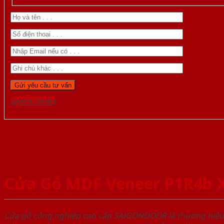
Gọi 0976.169.864
Cửa Gỗ MDF Veneer P1R4b 
Cửa gỗ công nghiệp cao cấp SAIGONDOOR là thương hiệ