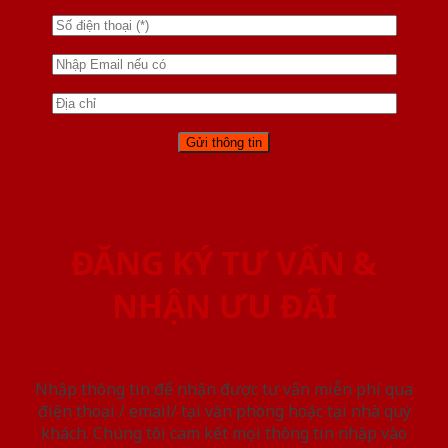
ĐĂNG KÝ TƯ VẤN &
NHẬN ƯU ĐÃI
Nhập thông tin để nhận được tư vấn miễn phí qua
điện thoại / email/ tại văn phòng hoặc tại nhà quý
khách. Chúng tôi cam kết mọi thông tin nhập vào