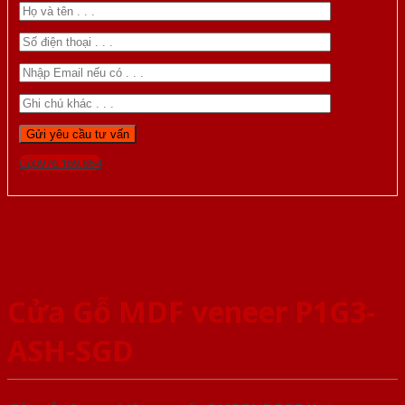
Gọi 0976.169.864
Cửa Gỗ MDF veneer P1G3-
ASH-SGD