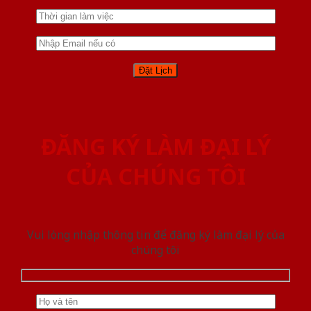
ĐĂNG KÝ LÀM ĐẠI LÝ
CỦA CHÚNG TÔI
Vui lòng nhập thông tin để đăng ký làm đại lý của
chúng tôi