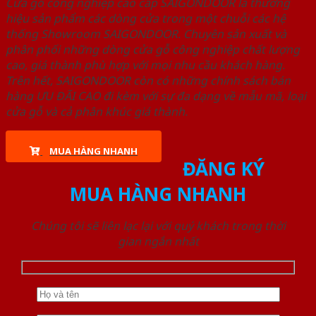
Cửa gỗ công nghiệp cao cấp SAIGONDOOR là thương
hiệu sản phẩm các dòng cửa trong một chuỗi các hệ
thống Showroom SAIGONDOOR. Chuyên sản xuất và
phân phối những dòng cửa gỗ công nghiệp chất lượng
cao, giá thành phù hợp với mọi nhu cầu khách hàng.
Trên hết, SAIGONDOOR còn có những chính sách bán
hàng ƯU ĐÃI CAO đi kèm với sự đa dạng về mẫu mã, loại
cửa gỗ và cả phân khúc giá thành.
MUA HÀNG NHANH
ĐĂNG KÝ
MUA HÀNG NHANH
Chúng tôi sẽ liên lạc lại với quý khách trong thời
gian ngắn nhất