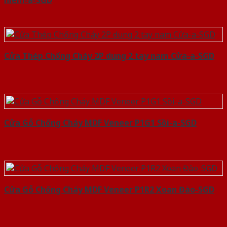
hiem-a-SGD
Cửa Thép Chống Cháy 2P dung 2 tay nam Cửa-a-SGD
Cửa Gỗ Chống Cháy MDF Veneer P1G1 Sồi-a-SGD
Cửa Gỗ Chống Cháy MDF Veneer P1R2 Xoan Đào-SGD