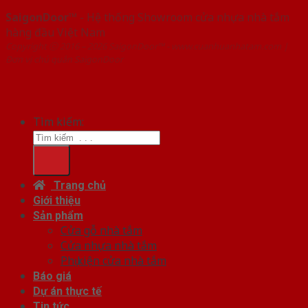
SaigonDoor™
- Hệ thống Showroom cửa nhựa nhà tắm
hàng đầu Việt Nam
Copyright ⓒ 2016 – 2026 SaigonDoor™ - www.cuanhuanhatam.com |
Đơn vị chủ quản SaigonDoor
Tìm kiếm:
Trang chủ
Giới thiệu
Sản phẩm
Cửa gỗ nhà tắm
Cửa nhựa nhà tắm
Phụ kiện cửa nhà tắm
Báo giá
Dự án thực tế
Tin tức