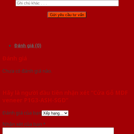
Đánh giá (0)
Đánh giá
Chưa có đánh giá nào.
Hãy là người đầu tiên nhận xét “Cửa Gỗ MDF
veneer P1G3-ASH-SGD”
Đánh giá của bạn
Nhận xét của bạn
*