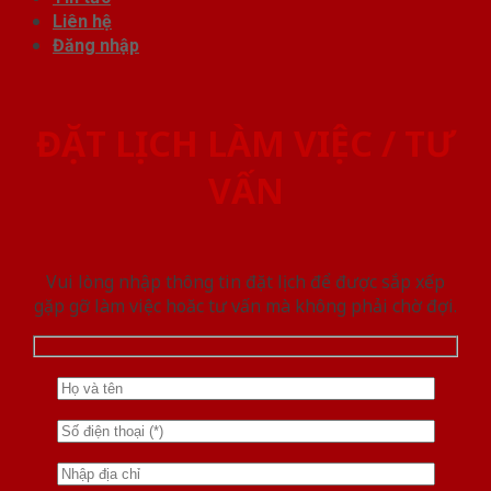
Liên hệ
Đăng nhập
ĐẶT LỊCH LÀM VIỆC / TƯ
VẤN
Vui lòng nhập thông tin đặt lịch để được sắp xếp
gặp gỡ làm việc hoăc tư vấn mà không phải chờ đợi.