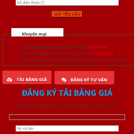
Khuyến mại
Quà tặng đồ nội thất trang trí lên đến
1.000.000đ
Giảm trực tiếp khi mua đơn hàng lớn hơn
3.000.000đ
Nhiều ưu đãi lớn khi đăng ký tài khoản thành viên thân thiết
TẢI BẢNG GIÁ
ĐĂNG KÝ TƯ VẤN
ĐĂNG KÝ TẢI BẢNG GIÁ
Đăng ký nhận báo giá mới nhất từ chúng tôi