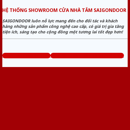
HỆ THỐNG SHOWROOM CỬA NHÀ TẮM SAIGONDOOR
SAIGONDOOR luôn nỗ lực mang đến cho đối tác và khách
hàng những sản phẩm công nghệ cao cấp, có giá trị gia tăng
tiện ích, sáng tạo cho cộng đồng một tương lai tốt đẹp hơn!
www.cuanhuavango.com
Tổng đài tư vấn miễn phí: 0824.400.400