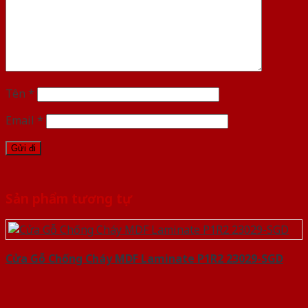
Tên
*
Email
*
Sản phẩm tương tự
Cửa Gỗ Chống Cháy MDF Laminate P1R2 23029-SGD