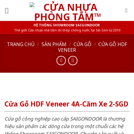
Skip
to
content
HỆ THỐNG SHOWROOM SAIGONDOOR
Thế giới Cửa nhựa nhà tắm lõi thép chống nước tại Sài Gòn từ 2010
TRANG CHỦ
/
SẢN PHẨM
/
CỬA GỖ
/
CỬA GỖ HDF
VENEER
Cửa Gỗ HDF Veneer 4A-Căm Xe 2-SGD
Cửa gỗ công nghiệp cao cấp SAIGONDOOR là thương
hiệu sản phẩm các dòng cửa trong một chuỗi các hệ
thống Showroom SAIGONDOOR. Chuyên sản xuất và