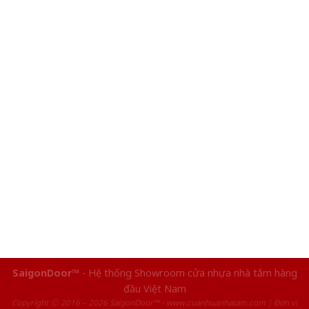
SaigonDoor™
- Hệ thống Showroom cửa nhựa nhà tắm hàng
đầu Việt Nam
Copyright ⓒ 2016 – 2026 SaigonDoor™ - www.cuanhuanhatam.com | Đơn vị