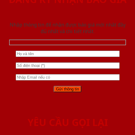
Nhập thông tin để nhận được báo giá mới nhât đầy
đủ nhất và chi tiết nhất.
YÊU CẦU GỌI LẠI