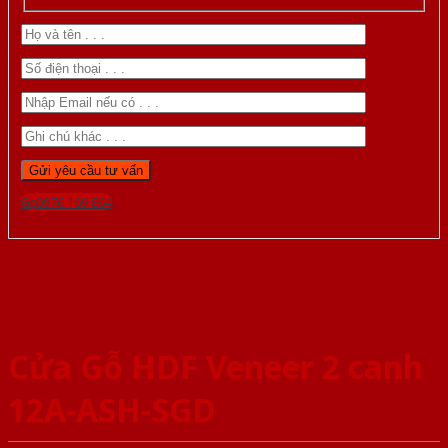
Gọi 0976.169.864
Cửa Gỗ HDF Veneer 2 canh
12A-ASH-SGD