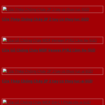
Cửa Thép Chống Cháy 2P 2 tay co thuy luc-SGD
Cửa Gỗ Chống Cháy MDF Veneer P1R2 Căm Xe-SGD
Cửa Thép Chống Cháy 2P 2 tay co thuy luc-a-SGD