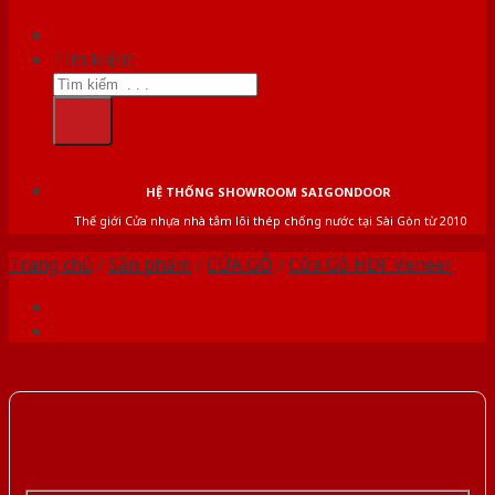
Tìm kiếm:
HỆ THỐNG SHOWROOM SAIGONDOOR
Thế giới Cửa nhựa nhà tắm lõi thép chống nước tại Sài Gòn từ 2010
Trang chủ
/
Sản phẩm
/
CỬA GỖ
/
Cửa Gỗ HDF Veneer