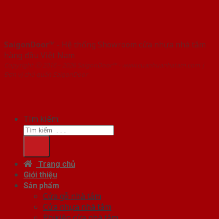
SaigonDoor™
- Hệ thống Showroom cửa nhựa nhà tắm
hàng đầu Việt Nam
Copyright ⓒ 2016 – 2026 SaigonDoor™ - www.cuanhuanhatam.com |
Đơn vị chủ quản SaigonDoor
Tìm kiếm:
Trang chủ
Giới thiệu
Sản phẩm
Cửa gỗ nhà tắm
Cửa nhựa nhà tắm
Phụ kiện cửa nhà tắm