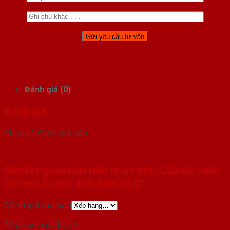
Đánh giá (0)
Đánh giá
Chưa có đánh giá nào.
Hãy là người đầu tiên nhận xét “Cửa Gỗ HDF
Veneer 2 canh 12A-ASH-SGD”
Đánh giá của bạn
Nhận xét của bạn
*