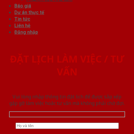
Báo giá
Dự án thực tế
Tin tức
Liên hệ
Đăng nhập
ĐẶT LỊCH LÀM VIỆC / TƯ
VẤN
Vui lòng nhập thông tin đặt lịch để được sắp xếp
gặp gỡ làm việc hoăc tư vấn mà không phải chờ đợi.