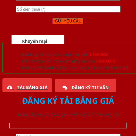
Khuyến mại
Quà tặng đồ nội thất trang trí lên đến
1.000.000đ
Giảm trực tiếp khi mua đơn hàng lớn hơn
3.000.000đ
Nhiều ưu đãi lớn khi đăng ký tài khoản thành viên thân thiết
TẢI BẢNG GIÁ
ĐĂNG KÝ TƯ VẤN
ĐĂNG KÝ TẢI BẢNG GIÁ
Đăng ký nhận báo giá mới nhất từ chúng tôi