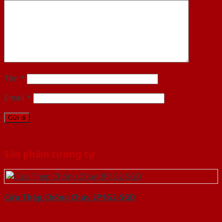
Tên
*
Email
*
Sản phẩm tương tự
Cửa Thép Chống Cháy 2P1G2-SGD