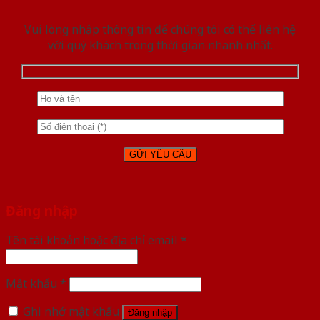
Vui lòng nhập thông tin để chúng tôi có thể liên hệ
với quý khách trong thời gian nhanh nhất.
Đăng nhập
Tên tài khoản hoặc địa chỉ email
*
Mật khẩu
*
Ghi nhớ mật khẩu
Đăng nhập