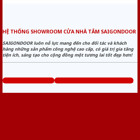
HỆ THỐNG SHOWROOM CỬA NHÀ TẮM SAIGONDOOR
SAIGONDOOR luôn nỗ lực mang đến cho đối tác và khách
hàng những sản phẩm công nghệ cao cấp, có giá trị gia tăng
tiện ích, sáng tạo cho cộng đồng một tương lai tốt đẹp hơn!
www.cuanhuavango.com
Tổng đài tư vấn miễn phí: 0824.400.400