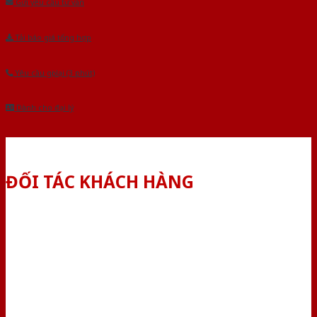
Gửi yêu cầu tư vấn
Tải báo giá tổng hợp
Yêu cầu gọi lại (3 phút)
Dành cho đại lý
ĐỐI TÁC KHÁCH HÀNG