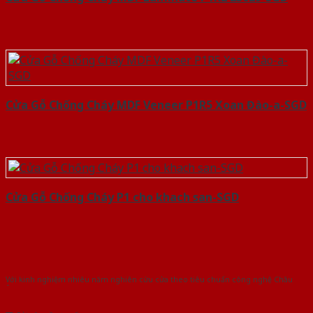
Cửa Gỗ Chống Cháy MDF Veneer P1R5 Xoan Đào-a-SGD
Cửa Gỗ Chống Cháy P1 cho khach san-SGD
Với kinh nghiệm nhiêu năm nghiên cứu cửa theo tiêu chuẩn công nghệ Châu
Âu.Chúng tôi tự tin là nhà sản xuất & cung cấp hàng đầu tại Việt Nam!