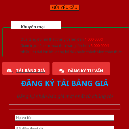
Khuyến mại
Quà tặng đồ nội thất trang trí lên đến
1.000.000đ
Giảm trực tiếp khi mua đơn hàng lớn hơn
3.000.000đ
Nhiều ưu đãi lớn khi đăng ký tài khoản thành viên thân thiết
TẢI BẢNG GIÁ
ĐĂNG KÝ TƯ VẤN
ĐĂNG KÝ TẢI BẢNG GIÁ
Đăng ký nhận báo giá mới nhất từ chúng tôi