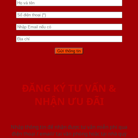
ĐĂNG KÝ TƯ VẤN &
NHẬN ƯU ĐÃI
Nhập thông tin để nhận được tư vấn miễn phí qua
điện thoại / email/ tại văn phòng hoặc tại nhà quý