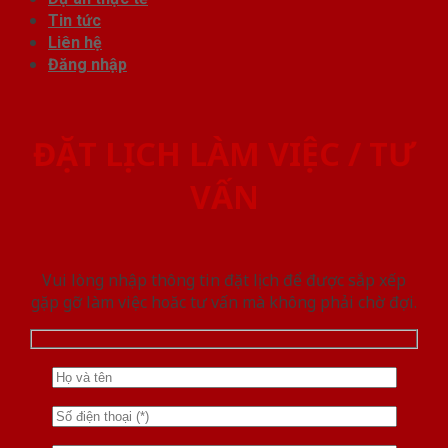
Tin tức
Liên hệ
Đăng nhập
ĐẶT LỊCH LÀM VIỆC / TƯ
VẤN
Vui lòng nhập thông tin đặt lịch để được sắp xếp
gặp gỡ làm việc hoăc tư vấn mà không phải chờ đợi.