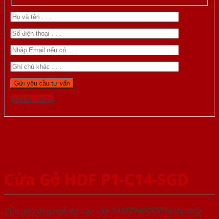
Gọi 0976.169.864
Cửa Gỗ HDF P1-C14-SGD
Cửa gỗ công nghiệp cao cấp SAIGONDOOR là thương