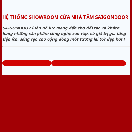
HỆ THỐNG SHOWROOM CỬA NHÀ TẮM SAIGONDOOR
SAIGONDOOR luôn nỗ lực mang đến cho đối tác và khách
hàng những sản phẩm công nghệ cao cấp, có giá trị gia tăng
tiện ích, sáng tạo cho cộng đồng một tương lai tốt đẹp hơn!
www.cuanhuavango.com
Tổng đài tư vấn miễn phí: 0824.400.400