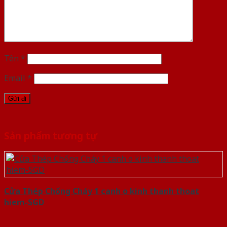
Tên
*
Email
*
Sản phẩm tương tự
Cửa Thép Chống Cháy 1 canh o kinh thanh thoat
hiem-SGD