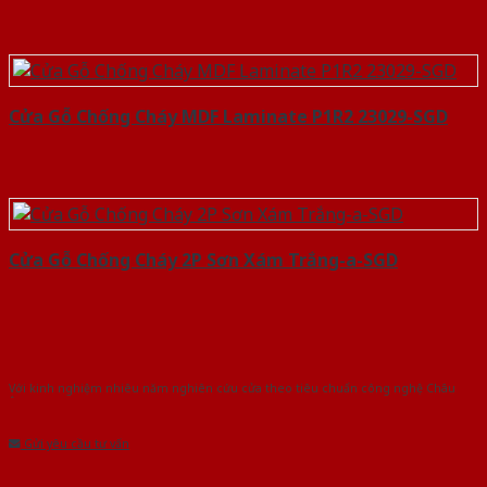
Cửa Gỗ Chống Cháy MDF Laminate P1R2 23029-SGD
Cửa Gỗ Chống Cháy 2P Sơn Xám Trắng-a-SGD
Với kinh nghiệm nhiêu năm nghiên cứu cửa theo tiêu chuẩn công nghệ Châu
Âu.Chúng tôi tự tin là nhà sản xuất & cung cấp hàng đầu tại Việt Nam!
Gửi yêu cầu tư vấn