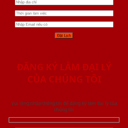
ĐĂNG KÝ LÀM ĐẠI LÝ
CỦA CHÚNG TÔI
Vui lòng nhập thông tin để đăng ký làm đại lý của
chúng tôi