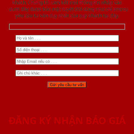
khách. Chúng tôi cam kết mọi thông tin nhập vào
dưới đây được bảo mật tuyệt đối cũng như chỉ phục vụ
yêu cầu tư vấn duy nhất của quý khách tại đây.
ĐĂNG KÝ NHẬN BÁO GIÁ