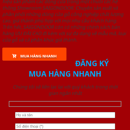
hiệu sản phẩm các dòng cửa trong một chuỗi các hệ
thống Showroom SAIGONDOOR. Chuyên sản xuất và
phân phối những dòng cửa gỗ công nghiệp chất lượng
cao, giá thành phù hợp với mọi nhu cầu khách hàng.
Trên hết, SAIGONDOOR còn có những chính sách bán
hàng ƯU ĐÃI CAO đi kèm với sự đa dạng về mẫu mã, loại
cửa gỗ và cả phân khúc giá thành.
MUA HÀNG NHANH
ĐĂNG KÝ
MUA HÀNG NHANH
Chúng tôi sẽ liên lạc lại với quý khách trong thời
gian ngắn nhất