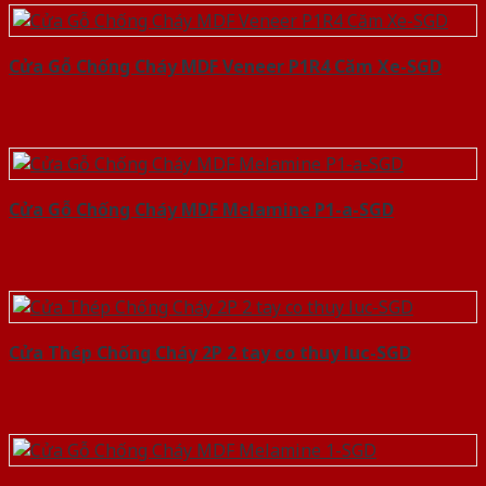
Cửa Gỗ Chống Cháy MDF Veneer P1R4 Căm Xe-SGD
Cửa Gỗ Chống Cháy MDF Melamine P1-a-SGD
Cửa Thép Chống Cháy 2P 2 tay co thuy luc-SGD