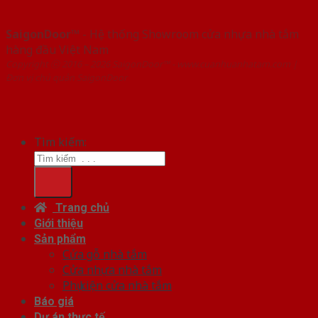
SaigonDoor™
- Hệ thống Showroom cửa nhựa nhà tắm
hàng đầu Việt Nam
Copyright ⓒ 2016 – 2026 SaigonDoor™ - www.cuanhuanhatam.com |
Đơn vị chủ quản SaigonDoor
Tìm kiếm:
Trang chủ
Giới thiệu
Sản phẩm
Cửa gỗ nhà tắm
Cửa nhựa nhà tắm
Phụ kiện cửa nhà tắm
Báo giá
Dự án thực tế