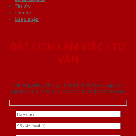
Tin tức
Liên hệ
Đăng nhập
ĐẶT LỊCH LÀM VIỆC / TƯ
VẤN
Vui lòng nhập thông tin đặt lịch để được sắp xếp
gặp gỡ làm việc hoăc tư vấn mà không phải chờ đợi.