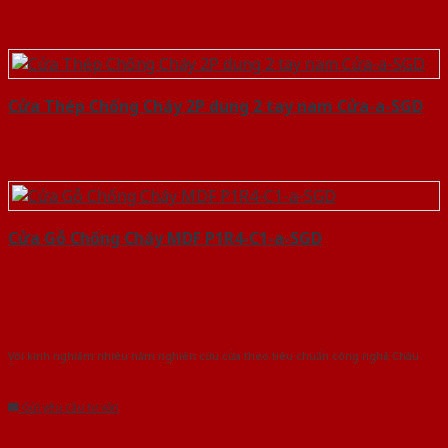
Cửa Thép Chống Cháy 2P dung 2 tay nam Cửa-a-SGD
Cửa Gỗ Chống Cháy MDF P1R4-C1-a-SGD
Với kinh nghiệm nhiêu năm nghiên cứu cửa theo tiêu chuẩn công nghệ Châu
Âu.Chúng tôi tự tin là nhà sản xuất & cung cấp hàng đầu tại Việt Nam!
Gửi yêu cầu tư vấn