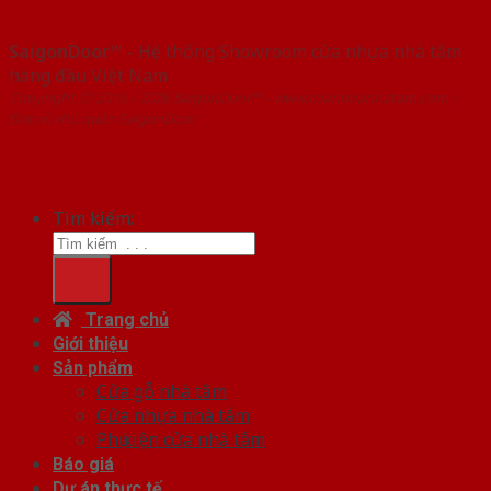
SaigonDoor™
- Hệ thống Showroom cửa nhựa nhà tắm
hàng đầu Việt Nam
Copyright ⓒ 2016 – 2026 SaigonDoor™ - www.cuanhuanhatam.com |
Đơn vị chủ quản SaigonDoor
Tìm kiếm:
Trang chủ
Giới thiệu
Sản phẩm
Cửa gỗ nhà tắm
Cửa nhựa nhà tắm
Phụ kiện cửa nhà tắm
Báo giá
Dự án thực tế