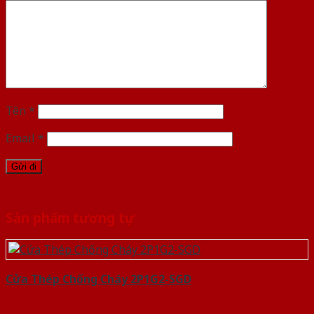
Tên
*
Email
*
Sản phẩm tương tự
Cửa Thép Chống Cháy 2P1G2-SGD