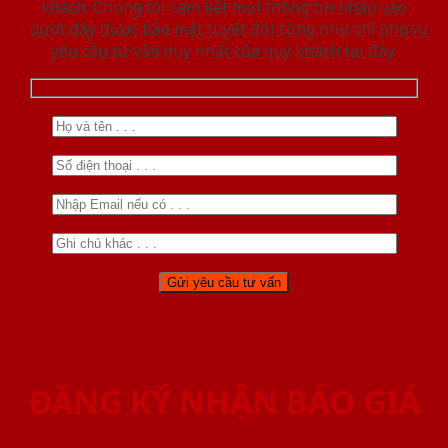
khách. Chúng tôi cam kết mọi thông tin nhập vào
dưới đây được bảo mật tuyệt đối cũng như chỉ phục vụ
yêu cầu tư vấn duy nhất của quý khách tại đây.
ĐĂNG KÝ NHẬN BÁO GIÁ