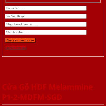
Gọi 0976.169.864
Cửa Gỗ HDF Melammine
P1-2-MDFM-SGD