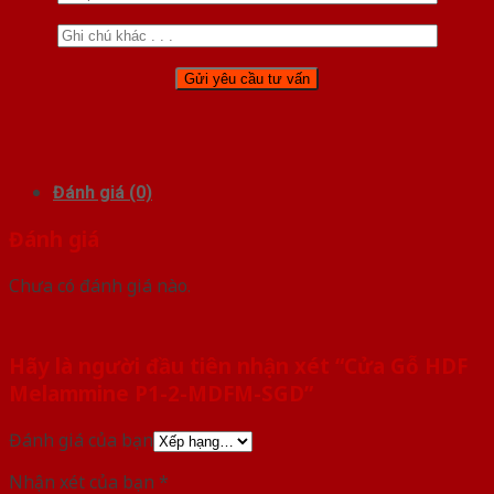
Đánh giá (0)
Đánh giá
Chưa có đánh giá nào.
Hãy là người đầu tiên nhận xét “Cửa Gỗ HDF
Melammine P1-2-MDFM-SGD”
Đánh giá của bạn
Nhận xét của bạn
*