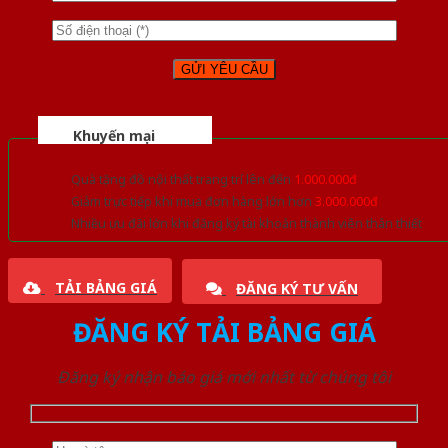
Khuyến mại
Quà tặng đồ nội thất trang trí lên đến
1.000.000đ
Giảm trực tiếp khi mua đơn hàng lớn hơn
3.000.000đ
Nhiều ưu đãi lớn khi đăng ký tài khoản thành viên thân thiết
TẢI BẢNG GIÁ
ĐĂNG KÝ TƯ VẤN
ĐĂNG KÝ TẢI BẢNG GIÁ
Đăng ký nhận báo giá mới nhất từ chúng tôi