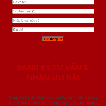
ĐĂNG KÝ TƯ VẤN &
NHẬN ƯU ĐÃI
Nhập thông tin để nhận được tư vấn miễn phí qua
điện thoại / email/ tại văn phòng hoặc tại nhà quý