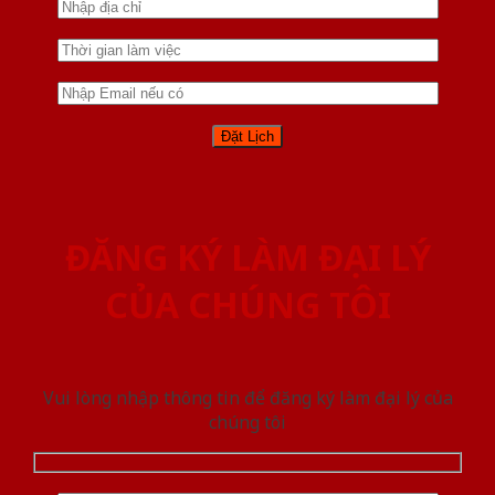
ĐĂNG KÝ LÀM ĐẠI LÝ
CỦA CHÚNG TÔI
Vui lòng nhập thông tin để đăng ký làm đại lý của
chúng tôi