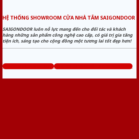
HỆ THỐNG SHOWROOM CỬA NHÀ TẮM SAIGONDOOR
SAIGONDOOR luôn nỗ lực mang đến cho đối tác và khách
hàng những sản phẩm công nghệ cao cấp, có giá trị gia tăng
tiện ích, sáng tạo cho cộng đồng một tương lai tốt đẹp hơn!
www.cuanhuavango.com
Tổng đài tư vấn miễn phí: 0824.400.400