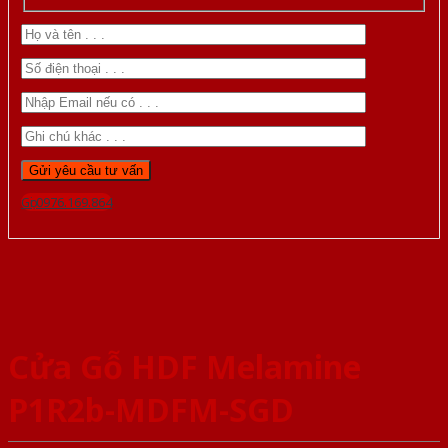
Gọi 0976.169.864
Cửa Gỗ HDF Melamine
P1R2b-MDFM-SGD