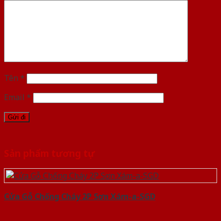
Tên
*
Email
*
Sản phẩm tương tự
Cửa Gỗ Chống Cháy 2P Sơn Xám-a-SGD