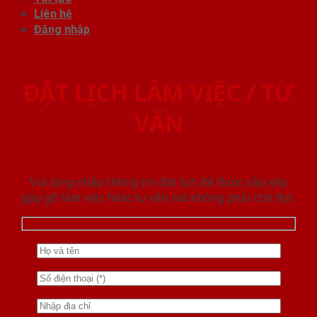
Liên hệ
Đăng nhập
ĐẶT LỊCH LÀM VIỆC / TƯ
VẤN
Vui lòng nhập thông tin đặt lịch để được sắp xếp
gặp gỡ làm việc hoăc tư vấn mà không phải chờ đợi.