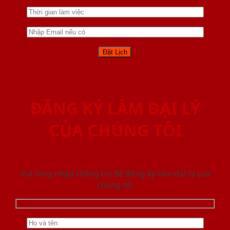
ĐĂNG KÝ LÀM ĐẠI LÝ
CỦA CHÚNG TÔI
Vui lòng nhập thông tin để đăng ký làm đại lý của
chúng tôi