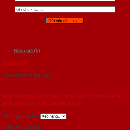
Đánh giá (0)
Đánh giá
Chưa có đánh giá nào.
Hãy là người đầu tiên nhận xét “Cửa Gỗ HDF
Melamine P1R2b-MDFM-SGD”
Đánh giá của bạn
Nhận xét của bạn
*