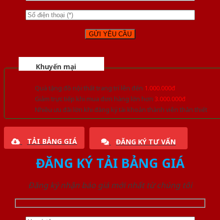
Khuyến mại
Quà tặng đồ nội thất trang trí lên đến
1.000.000đ
Giảm trực tiếp khi mua đơn hàng lớn hơn
3.000.000đ
Nhiều ưu đãi lớn khi đăng ký tài khoản thành viên thân thiết
TẢI BẢNG GIÁ
ĐĂNG KÝ TƯ VẤN
ĐĂNG KÝ TẢI BẢNG GIÁ
Đăng ký nhận báo giá mới nhất từ chúng tôi