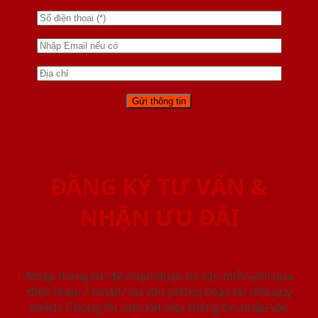
ĐĂNG KÝ TƯ VẤN &
NHẬN ƯU ĐÃI
Nhập thông tin để nhận được tư vấn miễn phí qua
điện thoại / email/ tại văn phòng hoặc tại nhà quý
khách. Chúng tôi cam kết mọi thông tin nhập vào