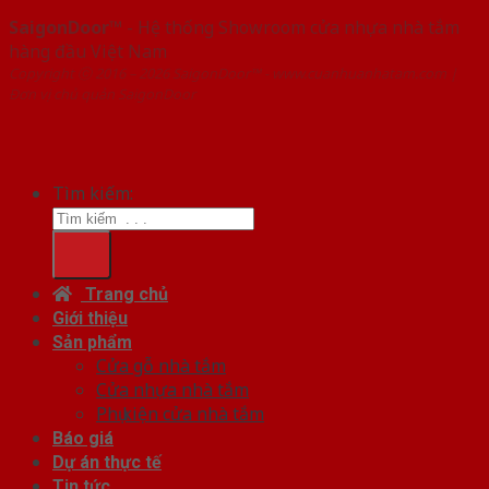
SaigonDoor™
- Hệ thống Showroom cửa nhựa nhà tắm
hàng đầu Việt Nam
Copyright ⓒ 2016 – 2026 SaigonDoor™ - www.cuanhuanhatam.com |
Đơn vị chủ quản SaigonDoor
Tìm kiếm:
Trang chủ
Giới thiệu
Sản phẩm
Cửa gỗ nhà tắm
Cửa nhựa nhà tắm
Phụ kiện cửa nhà tắm
Báo giá
Dự án thực tế
Tin tức