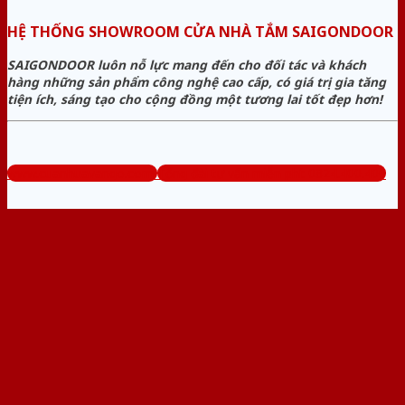
HỆ THỐNG SHOWROOM CỬA NHÀ TẮM SAIGONDOOR
SAIGONDOOR luôn nỗ lực mang đến cho đối tác và khách
hàng những sản phẩm công nghệ cao cấp, có giá trị gia tăng
tiện ích, sáng tạo cho cộng đồng một tương lai tốt đẹp hơn!
www.cuanhuavango.com
Tổng đài tư vấn miễn phí: 0824.400.400