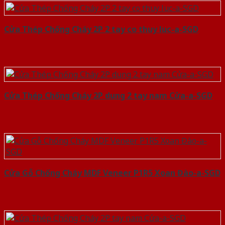
Cửa Thép Chống Cháy 2P 2 tay co thuy luc-a-SGD
Cửa Thép Chống Cháy 2P dung 2 tay nam Cửa-a-SGD
Cửa Gỗ Chống Cháy MDF Veneer P1R5 Xoan Đào-a-SGD