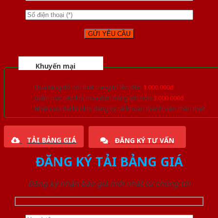
Khuyến mại
Quà tặng đồ nội thất trang trí lên đến
1.000.000đ
Giảm trực tiếp khi mua đơn hàng lớn hơn
3.000.000đ
Nhiều ưu đãi lớn khi đăng ký tài khoản thành viên thân thiết
TẢI BẢNG GIÁ
ĐĂNG KÝ TƯ VẤN
ĐĂNG KÝ TẢI BẢNG GIÁ
Đăng ký nhận báo giá mới nhất từ chúng tôi