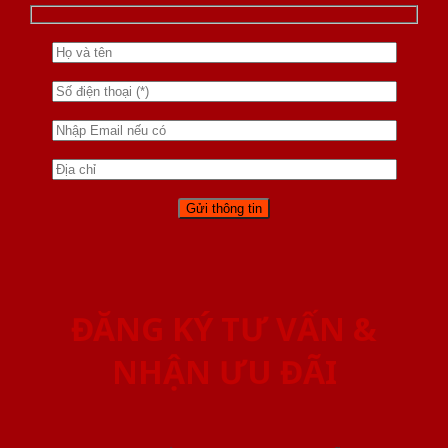
ĐĂNG KÝ TƯ VẤN &
NHẬN ƯU ĐÃI