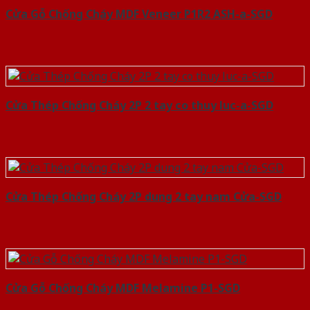
Cửa Gỗ Chống Cháy MDF Veneer P1R2 ASH-a-SGD
Cửa Thép Chống Cháy 2P 2 tay co thuy luc-a-SGD
Cửa Thép Chống Cháy 2P dung 2 tay nam Cửa-SGD
Cửa Gỗ Chống Cháy MDF Melamine P1-SGD