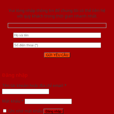
Vui lòng nhập thông tin để chúng tôi có thể liên hệ
với quý khách trong thời gian nhanh nhất.
Đăng nhập
Tên tài khoản hoặc địa chỉ email
*
Mật khẩu
*
Ghi nhớ mật khẩu
Đăng nhập