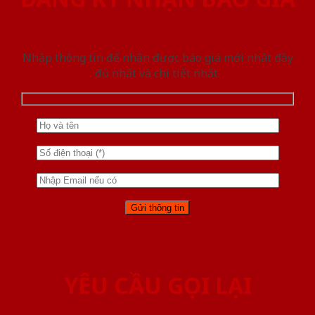
Nhập thông tin để nhận được báo giá mới nhât đầy
đủ nhất và chi tiết nhất.
YÊU CẦU GỌI LẠI