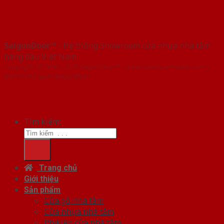
SaigonDoor™
- Hệ thống Showroom cửa nhựa nhà tắm
hàng đầu Việt Nam
Copyright ⓒ 2016 – 2026 SaigonDoor™ - www.cuanhuanhatam.com |
Đơn vị chủ quản SaigonDoor
Tìm kiếm:
Trang chủ
Giới thiệu
Sản phẩm
Cửa gỗ nhà tắm
Cửa nhựa nhà tắm
Phụ kiện cửa nhà tắm