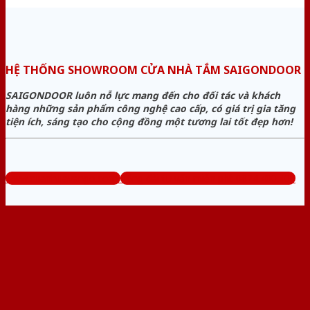
HỆ THỐNG SHOWROOM CỬA NHÀ TẮM SAIGONDOOR
SAIGONDOOR luôn nỗ lực mang đến cho đối tác và khách
hàng những sản phẩm công nghệ cao cấp, có giá trị gia tăng
tiện ích, sáng tạo cho cộng đồng một tương lai tốt đẹp hơn!
www.cuanhuavango.com
Tổng đài tư vấn miễn phí: 0824.400.400