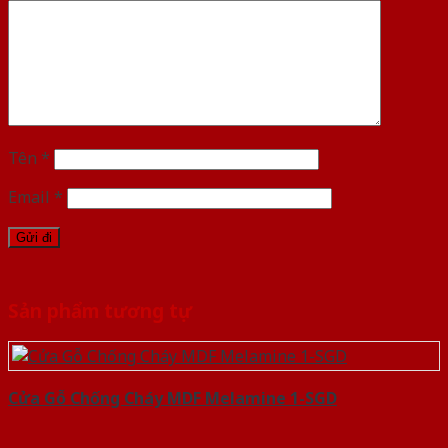
Tên
*
Email
*
Sản phẩm tương tự
Cửa Gỗ Chống Cháy MDF Melamine 1-SGD