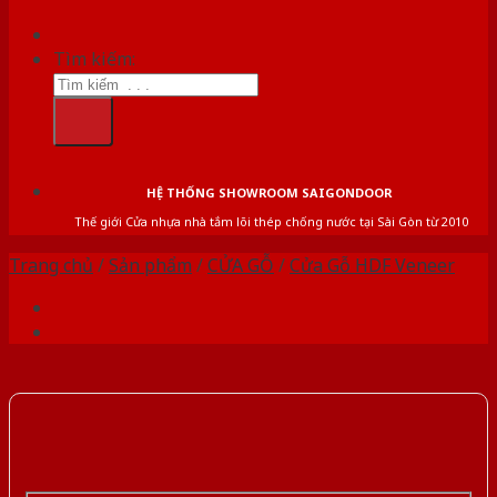
Tìm kiếm:
HỆ THỐNG SHOWROOM SAIGONDOOR
Thế giới Cửa nhựa nhà tắm lõi thép chống nước tại Sài Gòn từ 2010
Trang chủ
/
Sản phẩm
/
CỬA GỖ
/
Cửa Gỗ HDF Veneer