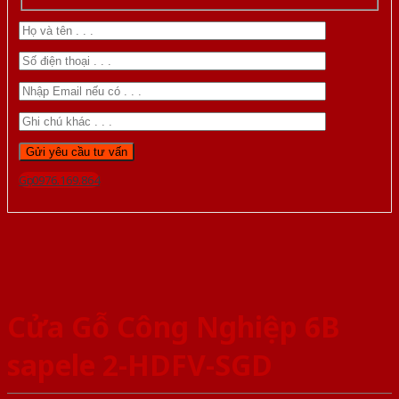
Gọi 0976.169.864
Cửa Gỗ Công Nghiệp 6B
sapele 2-HDFV-SGD