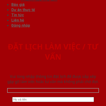
Báo giá
Dự án thực tế
Tin tức
Liên hệ
Đăng nhập
ĐẶT LỊCH LÀM VIỆC / TƯ
VẤN
Vui lòng nhập thông tin đặt lịch để được sắp xếp
gặp gỡ làm việc hoăc tư vấn mà không phải chờ đợi.