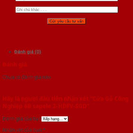
Đánh giá (0)
Đánh giá
Chưa có đánh giá nào.
Hãy là người đầu tiên nhận xét “Cửa Gỗ Công
Nghiệp 6B sapele 2-HDFV-SGD”
Đánh giá của bạn
Nhận xét của bạn
*