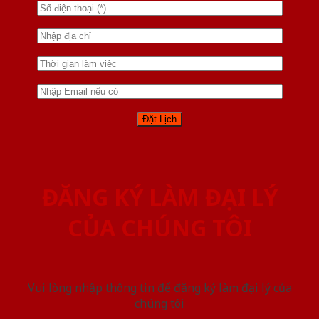
ĐĂNG KÝ LÀM ĐẠI LÝ
CỦA CHÚNG TÔI
Vui lòng nhập thông tin để đăng ký làm đại lý của
chúng tôi