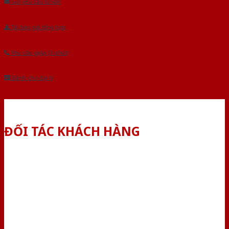
Gửi yêu cầu tư vấn
Tải báo giá tổng hợp
Yêu cầu gọi lại (3 phút)
Dành cho đại lý
ĐỐI TÁC KHÁCH HÀNG