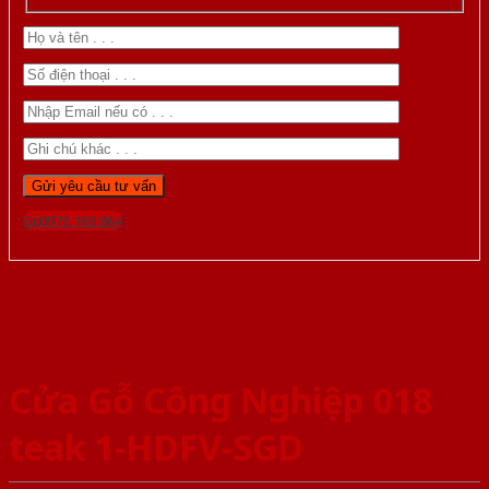
Gọi 0976.169.864
Cửa Gỗ Công Nghiệp 018
teak 1-HDFV-SGD