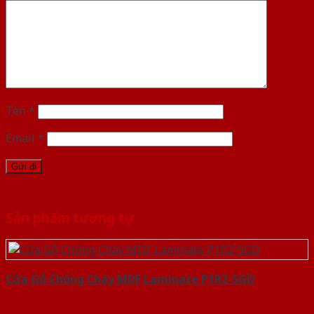
Tên
*
Email
*
Sản phẩm tương tự
Cửa Gỗ Chống Cháy MDF Laminate P1R2-SGD