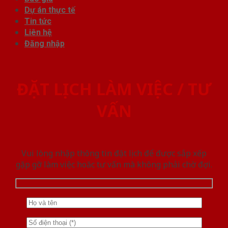
Dự án thực tế
Tin tức
Liên hệ
Đăng nhập
ĐẶT LỊCH LÀM VIỆC / TƯ
VẤN
Vui lòng nhập thông tin đặt lịch để được sắp xếp
gặp gỡ làm việc hoăc tư vấn mà không phải chờ đợi.