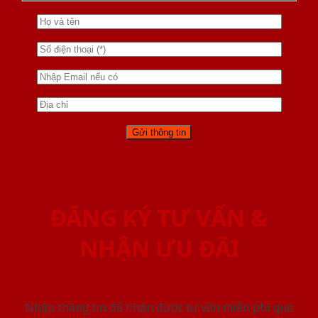
ĐĂNG KÝ TƯ VẤN &
NHẬN ƯU ĐÃI
Nhập thông tin để nhận được tư vấn miễn phí qua