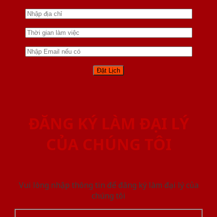
ĐĂNG KÝ LÀM ĐẠI LÝ
CỦA CHÚNG TÔI
Vui lòng nhập thông tin để đăng ký làm đại lý của
chúng tôi