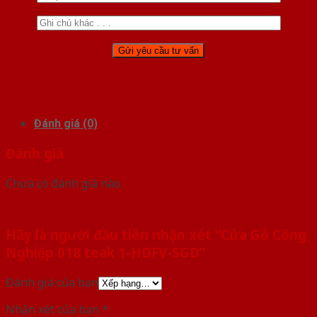
Đánh giá (0)
Đánh giá
Chưa có đánh giá nào.
Hãy là người đầu tiên nhận xét “Cửa Gỗ Công
Nghiệp 018 teak 1-HDFV-SGD”
Đánh giá của bạn
Nhận xét của bạn
*