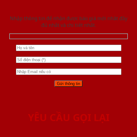
Nhập thông tin để nhận được báo giá mới nhât đầy
đủ nhất và chi tiết nhất.
YÊU CẦU GỌI LẠI