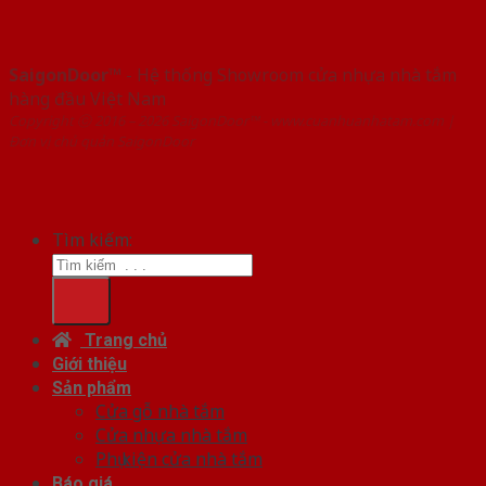
SaigonDoor™
- Hệ thống Showroom cửa nhựa nhà tắm
hàng đầu Việt Nam
Copyright ⓒ 2016 – 2026 SaigonDoor™ - www.cuanhuanhatam.com |
Đơn vị chủ quản SaigonDoor
Tìm kiếm:
Trang chủ
Giới thiệu
Sản phẩm
Cửa gỗ nhà tắm
Cửa nhựa nhà tắm
Phụ kiện cửa nhà tắm
Báo giá