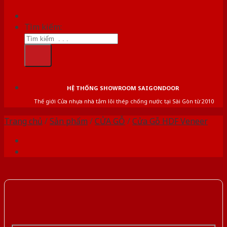
Tìm kiếm:
HỆ THỐNG SHOWROOM SAIGONDOOR
Thế giới Cửa nhựa nhà tắm lõi thép chống nước tại Sài Gòn từ 2010
Trang chủ
/
Sản phẩm
/
CỬA GỖ
/
Cửa Gỗ HDF Veneer