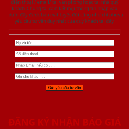
điện thoại / email/ tại văn phòng hoặc tại nhà quý
khách. Chúng tôi cam kết mọi thông tin nhập vào
dưới đây được bảo mật tuyệt đối cũng như chỉ phục vụ
yêu cầu tư vấn duy nhất của quý khách tại đây.
ĐĂNG KÝ NHẬN BÁO GIÁ