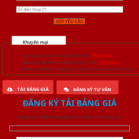
Khuyến mại
Quà tặng đồ nội thất trang trí lên đến
1.000.000đ
Giảm trực tiếp khi mua đơn hàng lớn hơn
3.000.000đ
Nhiều ưu đãi lớn khi đăng ký tài khoản thành viên thân thiết
TẢI BẢNG GIÁ
ĐĂNG KÝ TƯ VẤN
ĐĂNG KÝ TẢI BẢNG GIÁ
Đăng ký nhận báo giá mới nhất từ chúng tôi