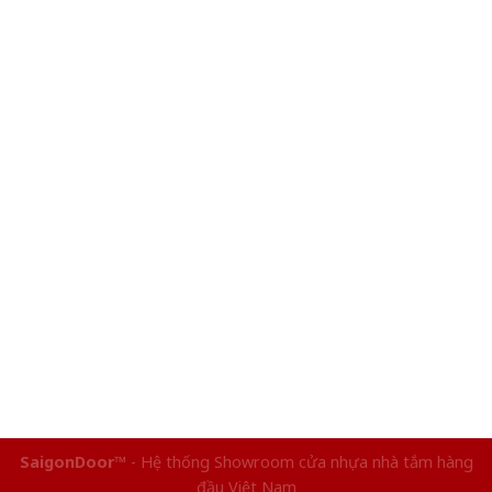
SaigonDoor™
- Hệ thống Showroom cửa nhựa nhà tắm hàng
đầu Việt Nam