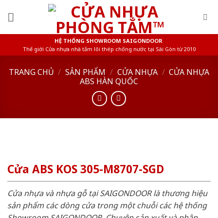
Skip
to
content
HỆ THỐNG SHOWROOM SAIGONDOOR
Thế giới Cửa nhựa nhà tắm lõi thép chống nước tại Sài Gòn từ 2010
TRANG CHỦ
/
SẢN PHẨM
/
CỬA NHỰA
/
CỬA NHỰA
ABS HÀN QUỐC
Cửa ABS KOS 305-M8707-SGD
Cửa nhựa và nhựa gỗ tại SAIGONDOOR là thương hiệu
sản phẩm các dòng cửa trong một chuỗi các hệ thống
Showroom SAIGONDOOR. Chuyên sản xuất và phân