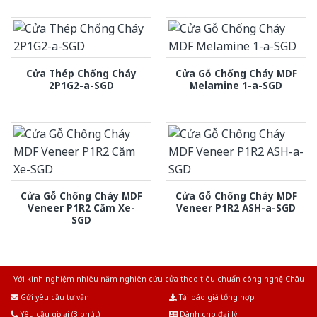
Cửa Thép Chống Cháy
Cửa Gỗ Chống Cháy MDF
2P1G2-a-SGD
Melamine 1-a-SGD
Cửa Gỗ Chống Cháy MDF
Cửa Gỗ Chống Cháy MDF
Veneer P1R2 Căm Xe-
Veneer P1R2 ASH-a-SGD
SGD
Với kinh nghiệm nhiêu năm nghiên cứu cửa theo tiêu chuẩn công nghệ Châu
Âu.Chúng tôi tự tin là nhà sản xuất & cung cấp hàng đầu tại Việt Nam!
Gửi yêu cầu tư vấn
Tải báo giá tổng hợp
Yêu cầu gọi lại (3 phút)
Dành cho đại lý