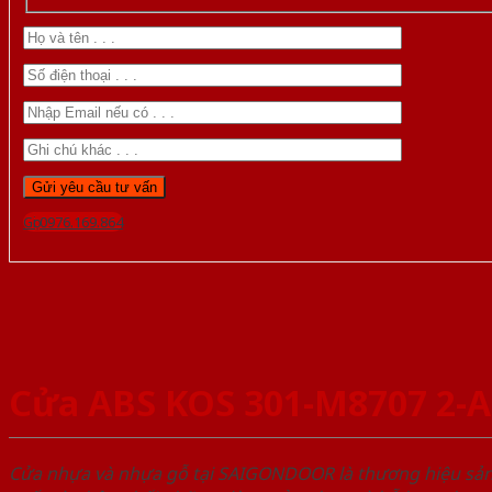
Gọi 0976.169.864
Cửa ABS KOS 301-M8707 2-
Cửa nhựa và nhựa gỗ tại SAIGONDOOR là thương hiệu s