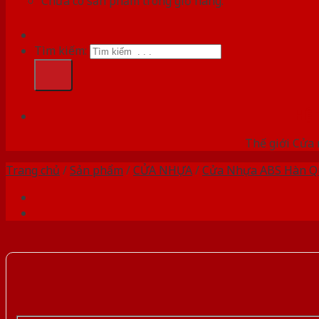
Chưa có sản phẩm trong giỏ hàng.
Tìm kiếm:
HỆ
Thế giới Cửa 
Trang chủ
/
Sản phẩm
/
CỬA NHỰA
/
Cửa Nhựa ABS Hàn Q