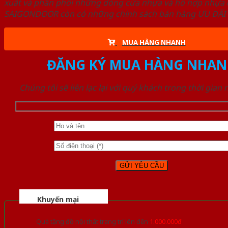
xuất và phân phối những dòng cửa nhựa và hỗ hợp nhựa ch
SAIGONDOOR còn có những chính sách bán hàng ƯU ĐÃI CAO
MUA HÀNG NHANH
ĐĂNG KÝ MUA HÀNG NHAN
Chúng tôi sẽ liên lạc lại với quý khách trong thời gian
Khuyến mại
Quà tặng đồ nội thất trang trí lên đến
1.000.000đ