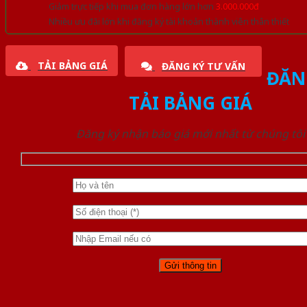
Giảm trực tiếp khi mua đơn hàng lớn hơn
3.000.000đ
Nhiều ưu đãi lớn khi đăng ký tài khoản thành viên thân thiết
TẢI BẢNG GIÁ
ĐĂNG KÝ TƯ VẤN
ĐĂN
TẢI BẢNG GIÁ
Đăng ký nhận báo giá mới nhất từ chúng tôi