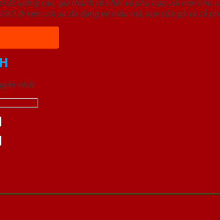
ất lượng cao, giá thành rẻ nhất và phù hợp với mọi nhu cầ
 đi kèm với sự đa dạng về mẫu mã, loại cửa gỗ và cả phâ
H
 ngắn nhất