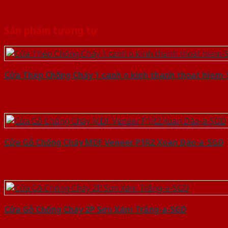
Sản phẩm tương tự
Cửa Thép Chống Cháy 1 canh o kinh thanh thoat hiem
Cửa Gỗ Chống Cháy MDF Veneer P1R2 Xoan Đào-a-SGD
Cửa Gỗ Chống Cháy 2P Sơn Xám Trắng-a-SGD