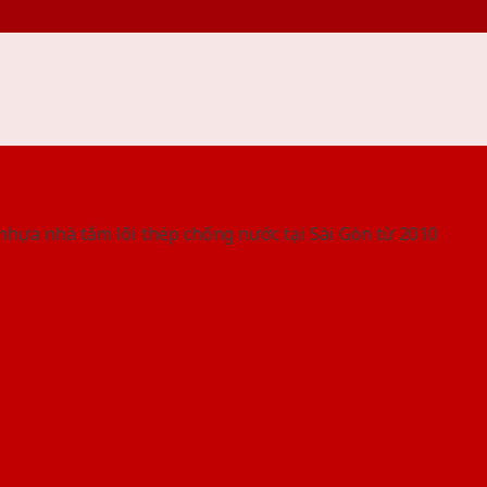
 THỐNG SHOWROOM SAIGONDOOR
nhựa nhà tắm lõi thép chống nước tại Sài Gòn từ 2010