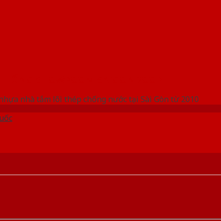
 THỐNG SHOWROOM SAIGONDOOR
nhựa nhà tắm lõi thép chống nước tại Sài Gòn từ 2010
uốc