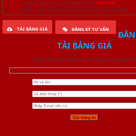
Giảm trực tiếp khi mua đơn hàng lớn hơn
3.000.000đ
Nhiều ưu đãi lớn khi đăng ký tài khoản thành viên thân thiết
TẢI BẢNG GIÁ
ĐĂNG KÝ TƯ VẤN
ĐĂN
TẢI BẢNG GIÁ
Đăng ký nhận báo giá mới nhất từ chúng tôi