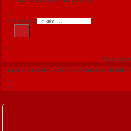
Chưa có sản phẩm trong giỏ hàng.
Tìm kiếm:
HỆ
Thế giới Cửa 
Trang chủ
/
Sản phẩm
/
CỬA NHỰA
/
Cửa Nhựa ABS Hàn Q