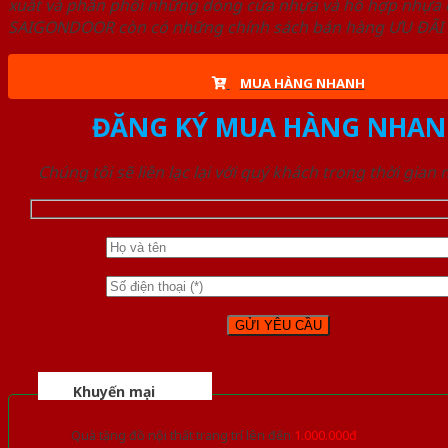
xuất và phân phối những dòng cửa nhựa và hỗ hợp nhựa ch
SAIGONDOOR còn có những chính sách bán hàng ƯU ĐÃI CAO
MUA HÀNG NHANH
ĐĂNG KÝ MUA HÀNG NHAN
Chúng tôi sẽ liên lạc lại với quý khách trong thời gian
Khuyến mại
Quà tặng đồ nội thất trang trí lên đến
1.000.000đ