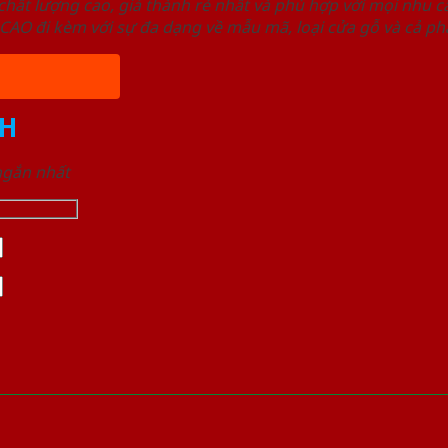
ất lượng cao, giá thành rẻ nhất và phù hợp với mọi nhu cầ
 đi kèm với sự đa dạng về mẫu mã, loại cửa gỗ và cả phâ
H
 ngắn nhất