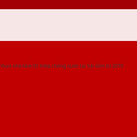
 THỐNG SHOWROOM SAIGONDOOR
nhựa nhà tắm lõi thép chống nước tại Sài Gòn từ 2010