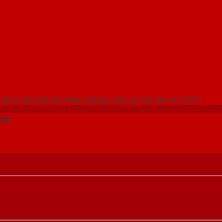
 THỐNG SHOWROOM SAIGONDOOR
nhựa nhà tắm lõi thép chống nước tại Sài Gòn từ 2010
uốc