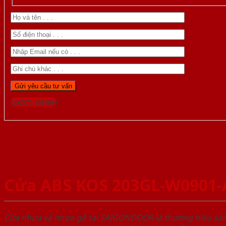
Gọi 0976.169.864
Cửa ABS KOS 203GL-W0901
Cửa nhựa và nhựa gỗ tại SAIGONDOOR là thương hiệu s