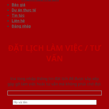
Báo giá
Dự án thực tế
Tin tức
Liên hệ
Đăng nhập
ĐẶT LỊCH LÀM VIỆC / TƯ
VẤN
Vui lòng nhập thông tin đặt lịch để được sắp xếp
gặp gỡ làm việc hoăc tư vấn mà không phải chờ đợi.