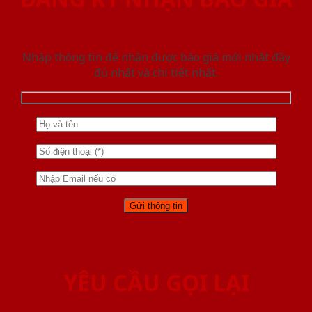
Nhập thông tin để nhận được báo giá mới nhât đầy
đủ nhất và chi tiết nhất.
YÊU CẦU GỌI LẠI