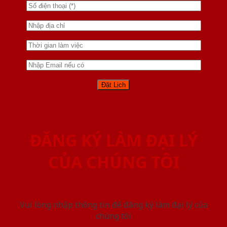
ĐĂNG KÝ LÀM ĐẠI LÝ
CỦA CHÚNG TÔI
Vui lòng nhập thông tin để đăng ký làm đại lý của
chúng tôi