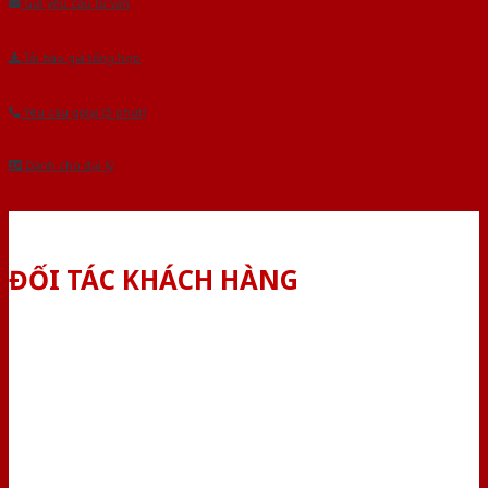
Gửi yêu cầu tư vấn
Tải báo giá tổng hợp
Yêu cầu gọi lại (3 phút)
Dành cho đại lý
ĐỐI TÁC KHÁCH HÀNG