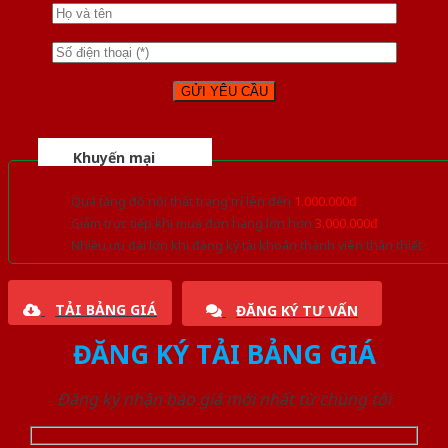
Khuyến mại
Quà tặng đồ nội thất trang trí lên đến
1.000.000đ
Giảm trực tiếp khi mua đơn hàng lớn hơn
3.000.000đ
Nhiều ưu đãi lớn khi đăng ký tài khoản thành viên thân thiết
TẢI BẢNG GIÁ
ĐĂNG KÝ TƯ VẤN
ĐĂNG KÝ TẢI BẢNG GIÁ
Đăng ký nhận báo giá mới nhất từ chúng tôi