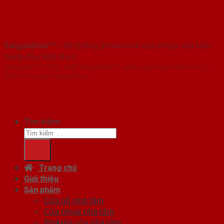
SaigonDoor™
- Hệ thống Showroom cửa nhựa nhà tắm
hàng đầu Việt Nam
Copyright ⓒ 2016 – 2026 SaigonDoor™ - www.cuanhuanhatam.com |
Đơn vị chủ quản SaigonDoor
Tìm kiếm:
Trang chủ
Giới thiệu
Sản phẩm
Cửa gỗ nhà tắm
Cửa nhựa nhà tắm
Phụ kiện cửa nhà tắm