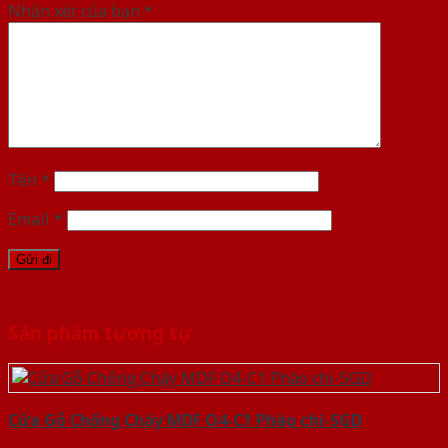
Nhận xét của bạn
*
Tên
*
Email
*
Sản phẩm tương tự
Cửa Gỗ Chống Cháy MDF O4-C1 Phào chi-SGD