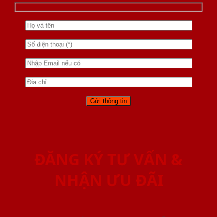
ĐĂNG KÝ TƯ VẤN &
NHẬN ƯU ĐÃI