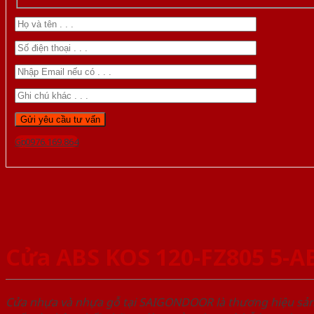
Gọi 0976.169.864
Cửa ABS KOS 120-FZ805 5-A
Cửa nhựa và nhựa gỗ tại SAIGONDOOR là thương hiệu s