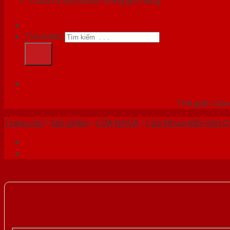
Chưa có sản phẩm trong giỏ hàng.
Tìm kiếm:
HỆ
Thế giới Cửa 
Trang chủ
/
Sản phẩm
/
CỬA NHỰA
/
Cửa Nhựa ABS Hàn Q