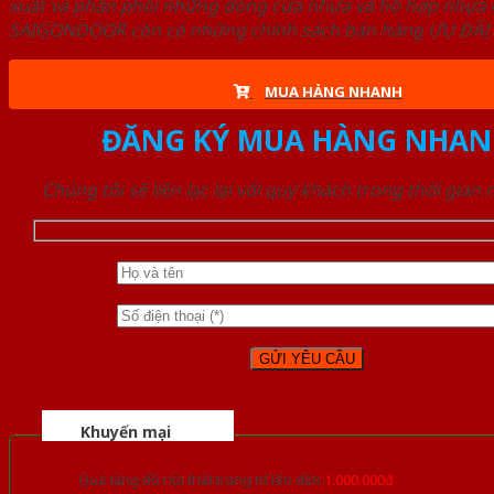
xuất và phân phối những dòng cửa nhựa và hỗ hợp nhựa ch
SAIGONDOOR còn có những chính sách bán hàng ƯU ĐÃI CAO
MUA HÀNG NHANH
ĐĂNG KÝ MUA HÀNG NHAN
Chúng tôi sẽ liên lạc lại với quý khách trong thời gian
Khuyến mại
Quà tặng đồ nội thất trang trí lên đến
1.000.000đ