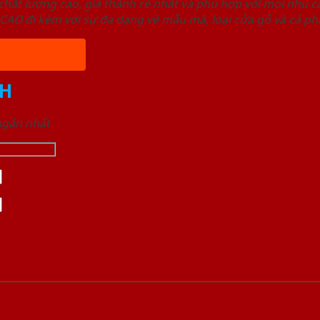
ất lượng cao, giá thành rẻ nhất và phù hợp với mọi nhu cầ
 đi kèm với sự đa dạng về mẫu mã, loại cửa gỗ và cả phâ
H
 ngắn nhất