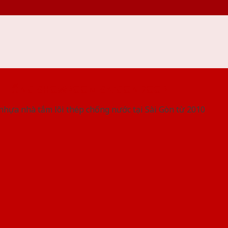
 THỐNG SHOWROOM SAIGONDOOR
nhựa nhà tắm lõi thép chống nước tại Sài Gòn từ 2010