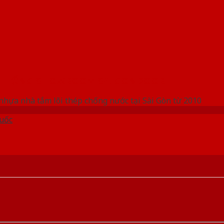
 THỐNG SHOWROOM SAIGONDOOR
nhựa nhà tắm lõi thép chống nước tại Sài Gòn từ 2010
uốc