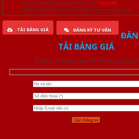
Giảm trực tiếp khi mua đơn hàng lớn hơn
3.000.000đ
Nhiều ưu đãi lớn khi đăng ký tài khoản thành viên thân thiết
TẢI BẢNG GIÁ
ĐĂNG KÝ TƯ VẤN
ĐĂN
TẢI BẢNG GIÁ
Đăng ký nhận báo giá mới nhất từ chúng tôi