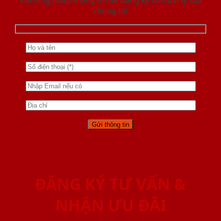
chúng tôi
ĐĂNG KÝ TƯ VẤN &
NHẬN ƯU ĐÃI