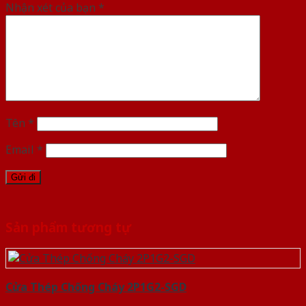
Nhận xét của bạn
*
Tên
*
Email
*
Sản phẩm tương tự
Cửa Thép Chống Cháy 2P1G2-SGD