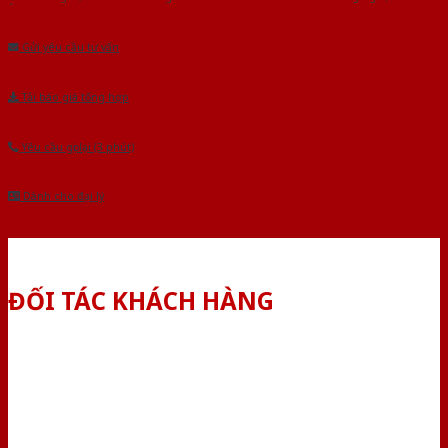
Âu.Chúng tôi tự tin là nhà sản xuất & cung cấp hàng đầu tại Việt Nam!
Gửi yêu cầu tư vấn
Tải báo giá tổng hợp
Yêu cầu gọi lại (3 phút)
Dành cho đại lý
ĐỐI TÁC KHÁCH HÀNG