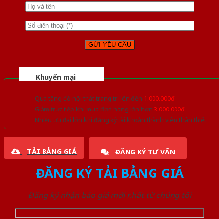
Khuyến mại
Quà tặng đồ nội thất trang trí lên đến
1.000.000đ
Giảm trực tiếp khi mua đơn hàng lớn hơn
3.000.000đ
Nhiều ưu đãi lớn khi đăng ký tài khoản thành viên thân thiết
TẢI BẢNG GIÁ
ĐĂNG KÝ TƯ VẤN
ĐĂNG KÝ TẢI BẢNG GIÁ
Đăng ký nhận báo giá mới nhất từ chúng tôi