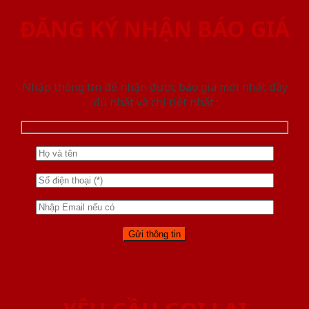
ĐĂNG KÝ NHẬN BÁO GIÁ
Nhập thông tin để nhận được báo giá mới nhât đầy
đủ nhất và chi tiết nhất.