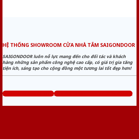
HỆ THỐNG SHOWROOM CỬA NHÀ TẮM SAIGONDOOR
SAIGONDOOR luôn nỗ lực mang đến cho đối tác và khách
hàng những sản phẩm công nghệ cao cấp, có giá trị gia tăng
tiện ích, sáng tạo cho cộng đồng một tương lai tốt đẹp hơn!
www.cuanhuavango.com
Tổng đài tư vấn miễn phí: 0824.400.400