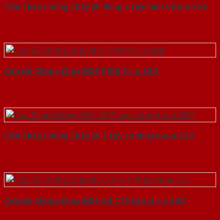
Cửa Thép Chống Cháy 2P dung 2 tay nam Cửa-a-SGD
Cửa Gỗ Chống Cháy MDF P1R4-C1-a-SGD
Cửa Thép Chống Cháy 2P 2 tay co thuy luc-a-SGD
Cửa Gỗ Chống Cháy MDF O4-C1 Phào chi-a-SGD