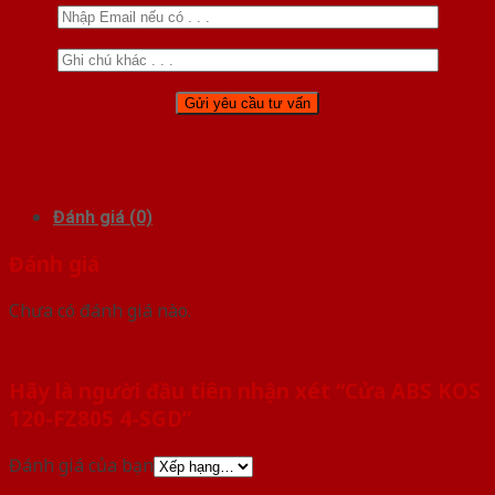
Đánh giá (0)
Đánh giá
Chưa có đánh giá nào.
Hãy là người đầu tiên nhận xét “Cửa ABS KOS
120-FZ805 4-SGD”
Đánh giá của bạn