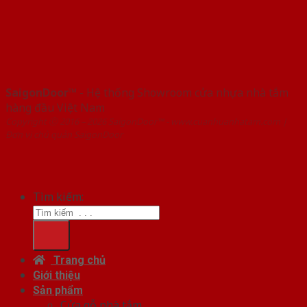
SaigonDoor™
- Hệ thống Showroom cửa nhựa nhà tắm
hàng đầu Việt Nam
Copyright ⓒ 2016 – 2026 SaigonDoor™ - www.cuanhuanhatam.com |
Đơn vị chủ quản SaigonDoor
Tìm kiếm:
Trang chủ
Giới thiệu
Sản phẩm
Cửa gỗ nhà tắm