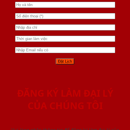
ĐĂNG KÝ LÀM ĐẠI LÝ
CỦA CHÚNG TÔI
Vui lòng nhập thông tin để đăng ký làm đại lý của