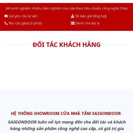
Với kinh nghiệm nhiêu năm nghiên cứu cửa theo tiêu chuẩn công nghệ Châu
Âu.Chúng tôi tự tin là nhà sản xuất & cung cấp hàng đầu tại Việt Nam!
Gửi yêu cầu tư vấn
Tải báo giá tổng hợp
Yêu cầu gọi lại (3 phút)
Dành cho đại lý
ĐỐI TÁC KHÁCH HÀNG
HỆ THỐNG SHOWROOM CỬA NHÀ TẮM SAIGONDOOR
SAIGONDOOR luôn nỗ lực mang đến cho đối tác và khách
hàng những sản phẩm công nghệ cao cấp, có giá trị gia