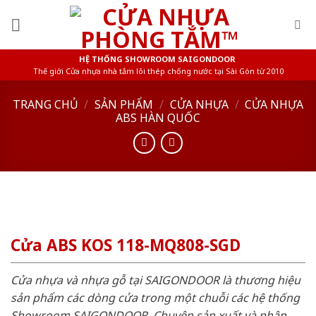
Skip
to
content
HỆ THỐNG SHOWROOM SAIGONDOOR
Thế giới Cửa nhựa nhà tắm lõi thép chống nước tại Sài Gòn từ 2010
TRANG CHỦ
/
SẢN PHẨM
/
CỬA NHỰA
/
CỬA NHỰA
ABS HÀN QUỐC
Cửa ABS KOS 118-MQ808-SGD
Cửa nhựa và nhựa gỗ tại SAIGONDOOR là thương hiệu
sản phẩm các dòng cửa trong một chuỗi các hệ thống
Showroom SAIGONDOOR. Chuyên sản xuất và phân