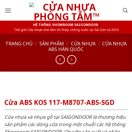
Skip
to
content
HỆ THỐNG SHOWROOM SAIGONDOOR
Thế giới Cửa nhựa nhà tắm lõi thép chống nước tại Sài Gòn từ 2010
TRANG CHỦ
/
SẢN PHẨM
/
CỬA NHỰA
/
CỬA NHỰA
ABS HÀN QUỐC
Cửa ABS KOS 117-M8707-ABS-SGD
Cửa nhựa và nhựa gỗ tại SAIGONDOOR là thương hiệu
sản phẩm các dòng cửa trong một chuỗi các hệ thống
Showroom SAIGONDOOR. Chuyên sản xuất và phân