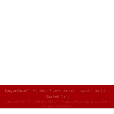
SaigonDoor™
- Hệ thống Showroom cửa nhựa nhà tắm hàng
đầu Việt Nam
Copyright ⓒ 2016 – 2026 SaigonDoor™ - www.cuanhuanhatam.com | Đơn vị
chủ quản SaigonDoor