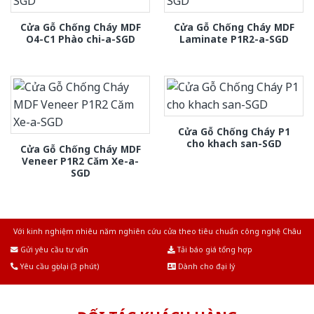
Cửa Gỗ Chống Cháy MDF
Cửa Gỗ Chống Cháy MDF
O4-C1 Phào chi-a-SGD
Laminate P1R2-a-SGD
Cửa Gỗ Chống Cháy P1
cho khach san-SGD
Cửa Gỗ Chống Cháy MDF
Veneer P1R2 Căm Xe-a-
SGD
Với kinh nghiệm nhiêu năm nghiên cứu cửa theo tiêu chuẩn công nghệ Châu
Âu.Chúng tôi tự tin là nhà sản xuất & cung cấp hàng đầu tại Việt Nam!
Gửi yêu cầu tư vấn
Tải báo giá tổng hợp
Yêu cầu gọi lại (3 phút)
Dành cho đại lý