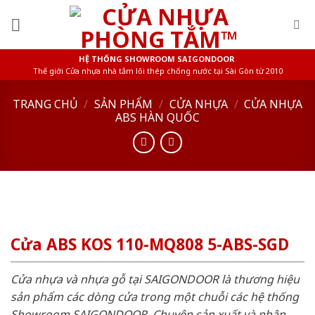
Skip
to
content
HỆ THỐNG SHOWROOM SAIGONDOOR
Thế giới Cửa nhựa nhà tắm lõi thép chống nước tại Sài Gòn từ 2010
TRANG CHỦ
/
SẢN PHẨM
/
CỬA NHỰA
/
CỬA NHỰA
ABS HÀN QUỐC
Cửa ABS KOS 110-MQ808 5-ABS-SGD
Cửa nhựa và nhựa gỗ tại SAIGONDOOR là thương hiệu
sản phẩm các dòng cửa trong một chuỗi các hệ thống
Showroom SAIGONDOOR. Chuyên sản xuất và phân