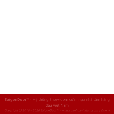
SaigonDoor™
- Hệ thống Showroom cửa nhựa nhà tắm hàng
đầu Việt Nam
Copyright ⓒ 2016 – 2026 SaigonDoor™ - www.cuanhuanhatam.com | Đơn vị