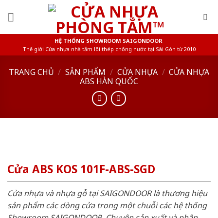
Skip
to
content
HỆ THỐNG SHOWROOM SAIGONDOOR
Thế giới Cửa nhựa nhà tắm lõi thép chống nước tại Sài Gòn từ 2010
TRANG CHỦ
/
SẢN PHẨM
/
CỬA NHỰA
/
CỬA NHỰA
ABS HÀN QUỐC
Cửa ABS KOS 101F-ABS-SGD
Cửa nhựa và nhựa gỗ tại SAIGONDOOR là thương hiệu
sản phẩm các dòng cửa trong một chuỗi các hệ thống
Showroom SAIGONDOOR. Chuyên sản xuất và phân