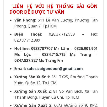
LIÊN HỆ VỚI HỆ THỐNG SÀI GÒN
DOOR ĐỂ ĐƯỢC TƯ VẤN
Văn Phòng:
511 Lê Văn Lương, Phường Tân
Phong, Quận 7, Tp.HCM
Điện Thoại:
028.37.712.989 – Fax:
028.37.712.989
Hotline: 0933707707 Mr Lãm – 0826.901.901
Ms Lộc – 0834.715.715 Ms Trang –
0847.827.827 Ms Trang Fm
Email:
sales.saigondoor@gmail.com
Xưởng Sản Xuất 1:
361 TX25, Phường Thạnh
Xuân, Quận 12, Tp.HCM
Xưởng Sản Xuất 2:
81 Võ Văn Bích, Xã Tân
Thạnh Đông, Huyện Củ Chi, Tp.HCM
Xưởng Sản Xuất 3:
60/3 Đường số 9, KP2,