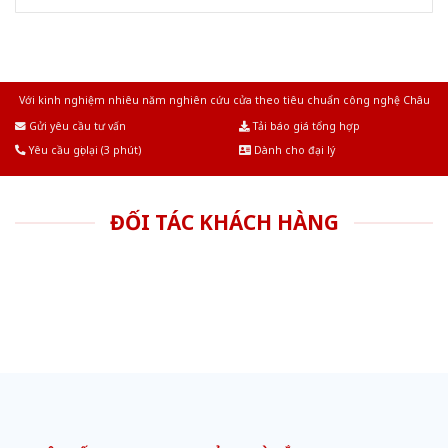
Với kinh nghiệm nhiêu năm nghiên cứu cửa theo tiêu chuẩn công nghệ Châu
Âu.Chúng tôi tự tin là nhà sản xuất & cung cấp hàng đầu tại Việt Nam!
Gửi yêu cầu tư vấn
Tải báo giá tổng hợp
Yêu cầu gọi lại (3 phút)
Dành cho đại lý
ĐỐI TÁC KHÁCH HÀNG