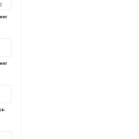
eer
eer
R4-