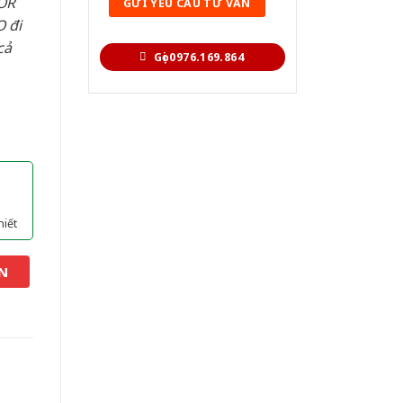
OR
 đi
cả
Gọi 0976.169.864
hiết
N