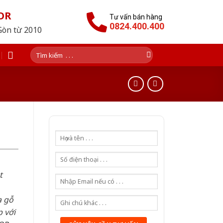
OR
Tư vấn bán hàng
0824.400.400
Gòn từ 2010
Tìm
kiếm:
t
a gỗ
 với