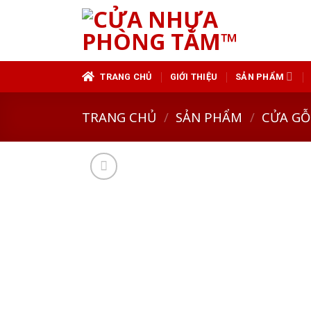
Skip
to
content
TRANG CHỦ
GIỚI THIỆU
SẢN PHẨM
TRANG CHỦ
/
SẢN PHẨM
/
CỬA GỖ