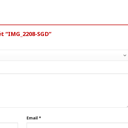
ét “IMG_2208-SGD”
Email
*