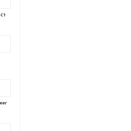
-C1
D
eer