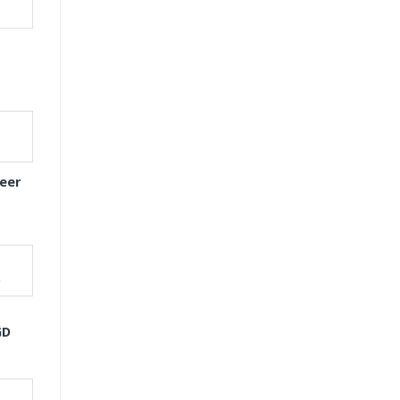
eer
GD