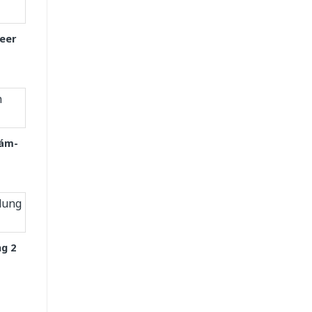
eer
Xám-
g 2