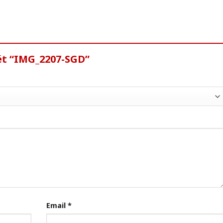
ét “IMG_2207-SGD”
Email
*