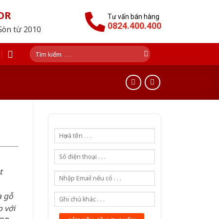
OR
Tư vấn bán hàng
0824.400.400
Gòn từ 2010
Tìm
kiếm:
t
a gỗ
 với