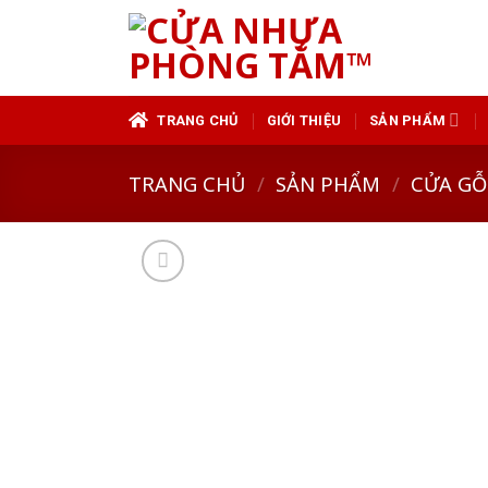
Skip
to
content
TRANG CHỦ
GIỚI THIỆU
SẢN PHẨM
TRANG CHỦ
/
SẢN PHẨM
/
CỬA GỖ