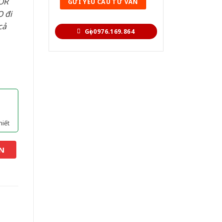
OR
 đi
cả
Gọi 0976.169.864
hiết
N