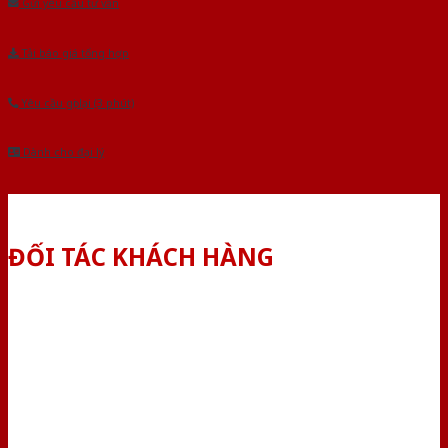
Gửi yêu cầu tư vấn
Tải báo giá tổng hợp
Yêu cầu gọi lại (3 phút)
Dành cho đại lý
ĐỐI TÁC KHÁCH HÀNG