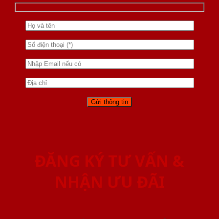
ĐĂNG KÝ TƯ VẤN &
NHẬN ƯU ĐÃI