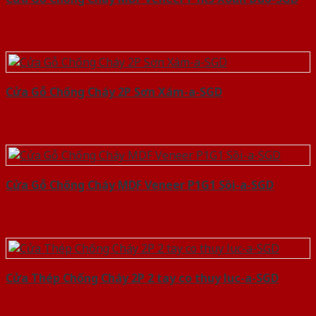
Cửa Gỗ Chống Cháy 2P Sơn Xám-a-SGD
Cửa Gỗ Chống Cháy MDF Veneer P1G1 Sồi-a-SGD
Cửa Thép Chống Cháy 2P 2 tay co thuy luc-a-SGD