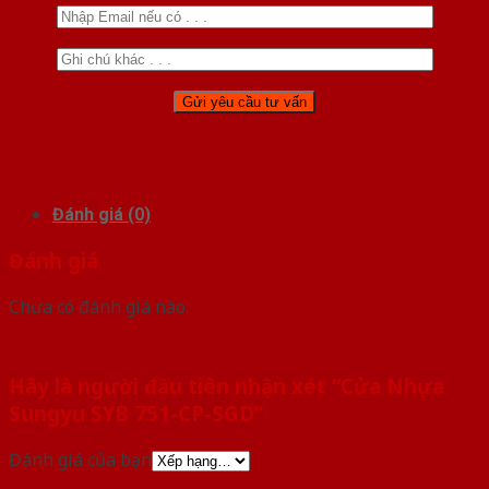
Đánh giá (0)
Đánh giá
Chưa có đánh giá nào.
Hãy là người đầu tiên nhận xét “Cửa Nhựa
Sungyu SYB 751-CP-SGD”
Đánh giá của bạn