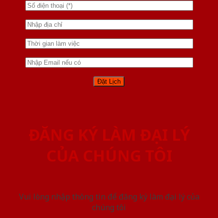
ĐĂNG KÝ LÀM ĐẠI LÝ
CỦA CHÚNG TÔI
Vui lòng nhập thông tin để đăng ký làm đại lý của
chúng tôi