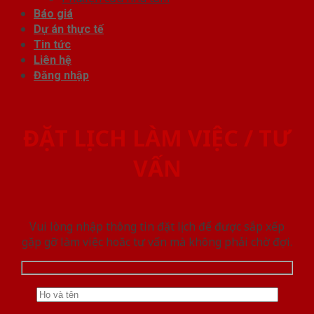
Báo giá
Dự án thực tế
Tin tức
Liên hệ
Đăng nhập
ĐẶT LỊCH LÀM VIỆC / TƯ
VẤN
Vui lòng nhập thông tin đặt lịch để được sắp xếp
gặp gỡ làm việc hoăc tư vấn mà không phải chờ đợi.