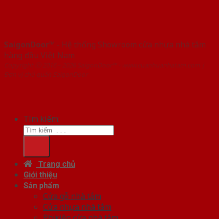
SaigonDoor™
- Hệ thống Showroom cửa nhựa nhà tắm
hàng đầu Việt Nam
Copyright ⓒ 2016 – 2026 SaigonDoor™ - www.cuanhuanhatam.com |
Đơn vị chủ quản SaigonDoor
Tìm kiếm:
Trang chủ
Giới thiệu
Sản phẩm
Cửa gỗ nhà tắm
Cửa nhựa nhà tắm
Phụ kiện cửa nhà tắm