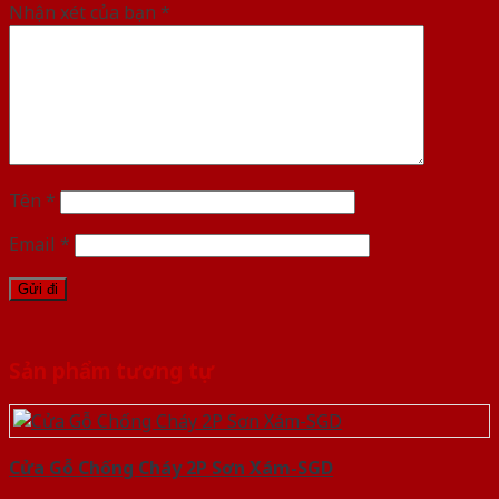
Nhận xét của bạn
*
Tên
*
Email
*
Sản phẩm tương tự
Cửa Gỗ Chống Cháy 2P Sơn Xám-SGD