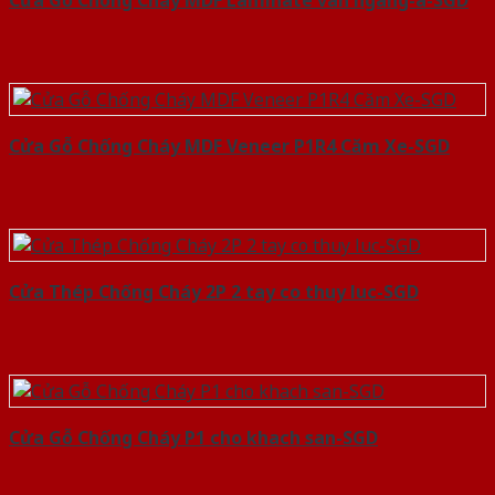
Cửa Gỗ Chống Cháy MDF Laminate van ngang-a-SGD
Cửa Gỗ Chống Cháy MDF Veneer P1R4 Căm Xe-SGD
Cửa Thép Chống Cháy 2P 2 tay co thuy luc-SGD
Cửa Gỗ Chống Cháy P1 cho khach san-SGD