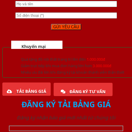
Khuyến mại
Quà tặng đồ nội thất trang trí lên đến
1.000.000đ
Giảm trực tiếp khi mua đơn hàng lớn hơn
3.000.000đ
Nhiều ưu đãi lớn khi đăng ký tài khoản thành viên thân thiết
TẢI BẢNG GIÁ
ĐĂNG KÝ TƯ VẤN
ĐĂNG KÝ TẢI BẢNG GIÁ
Đăng ký nhận báo giá mới nhất từ chúng tôi