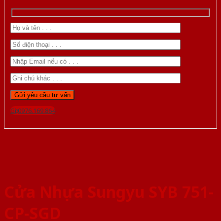
Gọi 0976.169.864
Cửa Nhựa Sungyu SYB 751-
CP-SGD