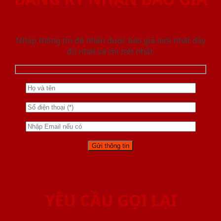
Nhập thông tin để nhận được báo giá mới nhât đầy
đủ nhất và chi tiết nhất.
YÊU CẦU GỌI LẠI